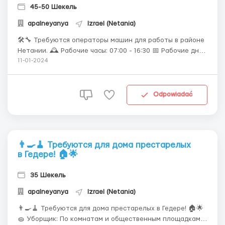
45-50 Шекель
apalneyanya
Izrael (Netania)
🛠🔧 Требуются операторы машин для работы в районе
Нетании. 🕰️ Рабочие часы: 07:00 - 16:30 📅 Рабочие дни:
воскресенье - четверг 📋 Требования: Знание работы
11-01-2024
на компьютере и использование компьютерных
программ Иврит Техническое чувство Не требуется
предыдущий опыт, предоставляется обуч...
Odpowiadać
👨‍🍳🧹 Требуются для дома престарелых
в Гедере! 🏠🌟
35 Шекель
apalneyanya
Izrael (Netania)
👨‍🍳🧹 Требуются для дома престарелых в Гедере! 🏠🌟
🧽 Уборщик: По комнатам и общественным площадкам