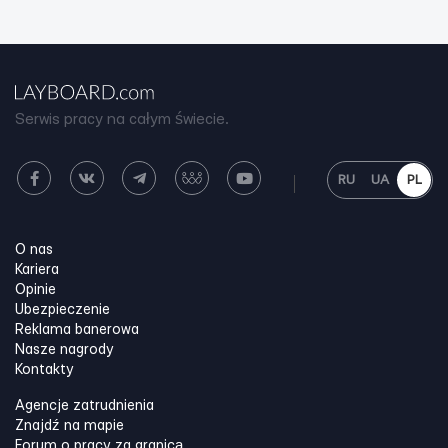
Serwis pracy na całym świecie.
RU
UA
PL
O nas
Kariera
Opinie
Ubezpieczenie
Reklama banerowa
Nasze nagrody
Kontakty
Agencje zatrudnienia
Znajdź na mapie
Forum o pracy za granicą