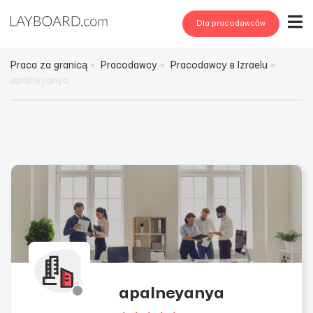
Dla pracodawców
Praca za granicą
Pracodawcy
Pracodawcy в Izraelu
apalneyanya
apalneyanya