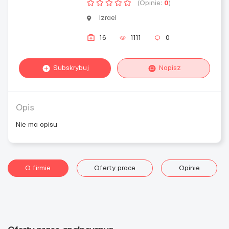
(Opinie:
0
)
Izrael
16
1111
0
Subskrybuj
Napisz
Opis
Nie ma opisu
O firmie
Oferty prace
Opinie