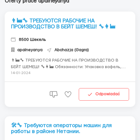
Oferty prace apalneyanya
👨‍🏭🔧 ТРЕБУЮТСЯ РАБОЧИЕ НА
ПРОИЗВОДСТВО В БЕЙТ ШЕМЕШ! 🔧👩‍🏭
8500 Шекель
apalneyanya
Abchazja (Gagra)
👨‍🏭🔧 ТРЕБУЮТСЯ РАБОЧИЕ НА ПРОИЗВОДСТВО В
БЕЙТ ШЕМЕШ! 🔧👩‍🏭 Обязанности: Упаковка вафель,
выходящих с производственной линии Проверка
14-01-2024
качества продукции Требования: Готовность к работе в
команде Быстрота и ответственность График работы:
Смены чередуются между...
Odpowiadać
🛠🔧 Требуются операторы машин для
работы в районе Нетании.