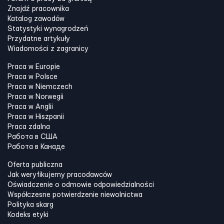
Znajdź pracownika
Katalog zawodów
Statystyki wynagrodzeń
Przydatne artykuły
Wiadomości z zagranicy
Praca w Europie
Praca w Polsce
Praca w Niemczech
Praca w Norwegii
Praca w Anglii
Praca w Hiszpanii
Praca zdalna
Работа в США
Работа в Канадe
Oferta publiczna
Jak weryfikujemy pracodawców
Oświadczenie o odmowie odpowiedzialności
Współczesne potwierdzenie niewolnictwa
Polityka skarg
Kodeks etyki