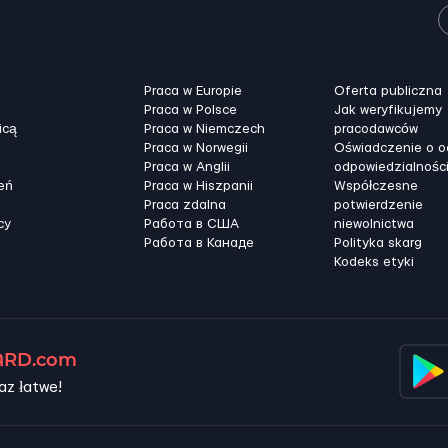
Praca w Europie
Oferta publiczna
Praca w Polsce
Jak weryfikujemy
icą
Praca w Niemczech
pracodawców
Praca w Norwegii
Oświadczenie o 
Praca w Anglii
odpowiedzialnośc
eń
Praca w Hiszpanii
Współczesne
Praca zdalna
potwierdzenie
cy
Работа в США
niewolnictwa
Работа в Канадe
Polityka skarg
Kodeks etyki
RD.com
az łatwe!