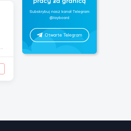
pracy za granicą
Subskrybuj nasz kanał Telegram
@layboard
Otwarte Telegram