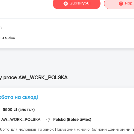
Subskrybuj
Napi
s
ma opisu
ty prace AW_WORK_POLSKA
обота на складі
3500 zł (злотых)
AW_WORK_POLSKA
Polska (Bolesławiec)
а для чоловіків та жінок Пакування жіночої білизни Денні зміни по