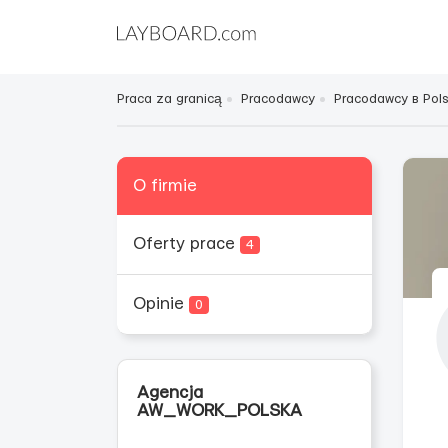
Praca za granicą
Pracodawcy
Pracodawcy в Pol
O firmie
Oferty prace
4
Opinie
0
Agencja
AW_WORK_POLSKA