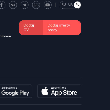
RU
UA
PL
Dodaj
Dodaj oferty
CV
pracy
odmowie
i