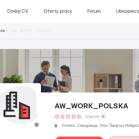
Dodaj CV
Oferty pracy
Forum
Ubezpiecz
sce
AW_WORK_POLSKA
AW_WORK_POLSKA
(Opinie:
0
)
Polska, Свидница, Plac Świętej Małgor