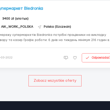
упермаркет Biedronka
3400 zł (злотых)
AW_WORK_POLSKA
Polska (Szczecin)
мережу супермаркетів Biedronka потрібні працівники на викладку
 касир Графік роботи: 6 днів на тиждень мінімум 216 годин в
ній основі Проживання: Квартири та приватні
ки, в хороших умовах. Зарплата: 14 zl/год. до 26 років 14.78 zl/
...
Odpowiadać
-03-2022
Zobacz wszystkie oferty