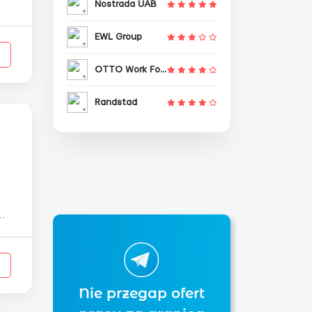
Nostrada UAB
EWL Group
OTTO Work Force
Randstad
ез
Nie przegap ofert