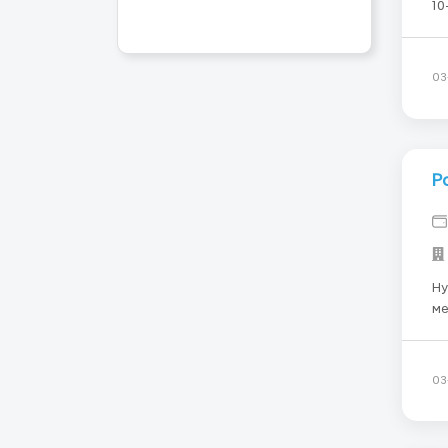
10-12 годин 
го
03
Р
Ну
ме
осо
по
вы
03