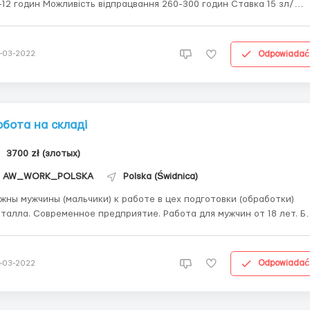
Можливість відпрацвання 260-300 годин Ставка 15 зл/
дину НЕТТО
Odpowiadać
-03-2022
обота на складі
3700 zł (злотых)
AW_WORK_POLSKA
Polska (Świdnica)
жны мужчины (мальчики) к работе в цех подготовки (обработки)
талла. Современное предприятие. Работа для мужчин от 18 лет. Б
бых навыков, возможно даже без опыта. График работы: две смены
 12 часов (дневная смена 12 часов / ночная смена 12 часов /
ходной) Заработная плата 15zl netto в...
Odpowiadać
-03-2022