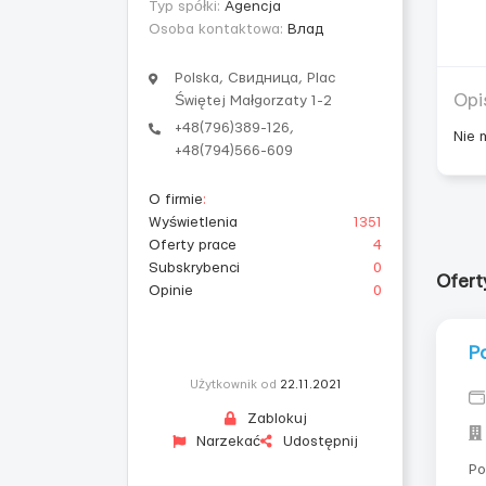
Typ spółki:
Agencja
Osoba kontaktowa:
Влад
Polska, Свидница, Plac
Opi
Świętej Małgorzaty 1-2
+48(796)389-126,
Nie 
+48(794)566-609
O firmie
:
Wyświetlenia
1351
Oferty prace
4
Subskrybenci
0
Ofer
Opinie
0
Р
Użytkownik od
22.11.2021
Zablokuj
Narzekać
Udostępnij
Робот