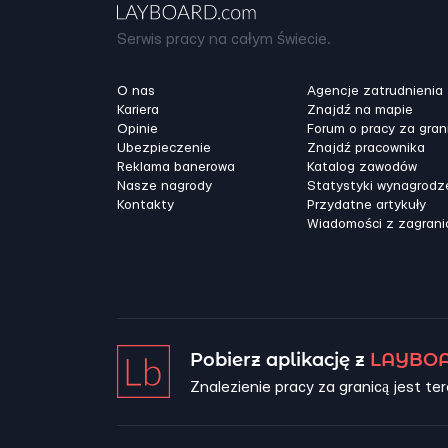
Serwis pracy na całym świecie.
O nas
Agencje zatrudnienia
Kariera
Znajdź na mapie
Opinie
Forum o pracy za gran
Ubezpieczenie
Znajdź pracownika
Reklama banerowa
Katalog zawodów
Nasze nagrody
Statystyki wynagrodz
Kontakty
Przydatne artykuły
Wiadomości z zagrani
Pobierz aplikację z
LAYBOA
Znalezienie pracy za granicą jest ter