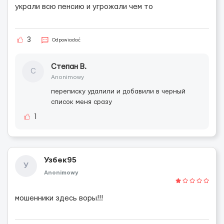
украли всю пенсию и угрожали чем то
3
Odpowiadać
Степан В.
С
Anonimowy
переписку удалили и добавили в черный
список меня сразу
1
Узбек95
У
Anonimowy
мошенники здесь воры!!!