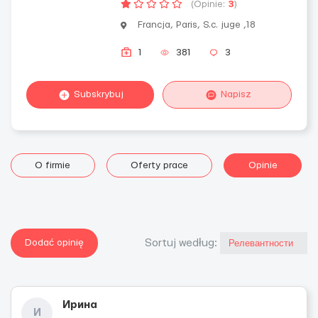
(Opinie:
3
)
Francja, Paris, S.c. juge ,18
1
381
3
Subskrybuj
Napisz
O firmie
Oferty prace
Opinie
Dodać opinię
Sortuj według:
Ирина
И