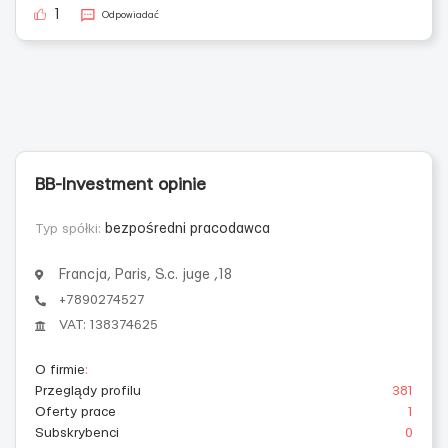
1
Odpowiadać
BB-Investment opinie
Typ spółki:
bezpośredni pracodawca
Francja, Paris, S.c. juge ,18
+7890274527
VAT: 138374625
O firmie
:
Przeglądy profilu
381
Oferty prace
1
Subskrybenci
0