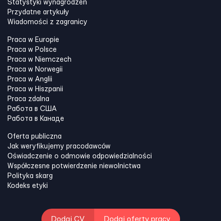
Statystyki wynagrodzeń
Przydatne artykuły
Wiadomości z zagranicy
Praca w Europie
Praca w Polsce
Praca w Niemczech
Praca w Norwegii
Praca w Anglii
Praca w Hiszpanii
Praca zdalna
Работа в США
Работа в Канадe
Oferta publiczna
Jak weryfikujemy pracodawców
Oświadczenie o odmowie odpowiedzialności
Współczesne potwierdzenie niewolnictwa
Polityka skarg
Kodeks etyki
Dodaj CV
Dodaj oferty pracy