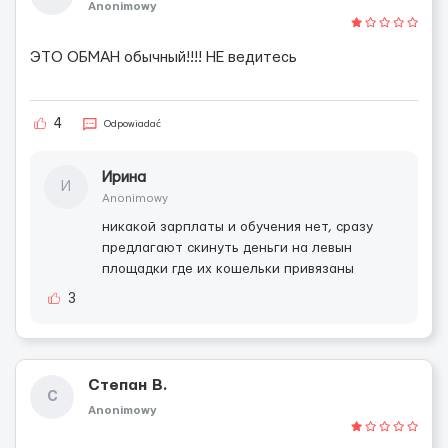
Anonimowy
ЭТО ОБМАН обычный!!!! НЕ ведитесь
4
Odpowiadać
Ирина
И
Anonimowy
никакой зарплаты и обучения нет, сразу
предлагают скинуть деньги на левын
площадки где их кошельки привязаны
3
Степан В.
С
Anonimowy