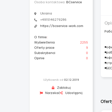
Osoba kontaktowa:
BCservice
Ukraina
+4915146279286
Opi
https://bcservice-work.com
Рабо
O firmie
:
Wyświetlenia
2255
◾оф
Oferty prace
9
◾раб
Subskrybenci
0
◾оф
Opinie
0
◾ст
◾БЕ
Użytkownik od
02.12.2019
Zablokuj
Narzekać
Udostępnij
Ofert