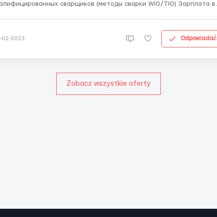
алифицированных сварщиков (методы сварки WIG/TIG) Зарплата в
составляет 13 € netto (на руки) График: с 07:00 до 18:00 (с двумя
рерывами по 30 минут) с понедельника по пятницу, суббота до 14:
(56 часов в неделю) Прожива...
Odpowiadać
-02-2023
Zobacz wszystkie oferty