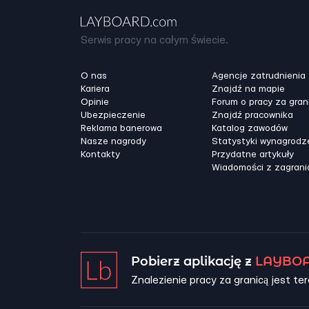
Serwis pracy na całym świecie.
O nas
Agencje zatrudnienia
Kariera
Znajdź na mapie
Opinie
Forum o pracy za gran
Ubezpieczenie
Znajdź pracownika
Reklama banerowa
Katalog zawodów
Nasze nagrody
Statystyki wynagrodz
Kontakty
Przydatne artykuły
Wiadomości z zagrani
Pobierz aplikację z
LAYBOA
Znalezienie pracy za granicą jest ter