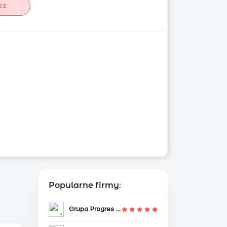
sz
Popularne firmy
:
Grupa Progres Sp. z o.o.