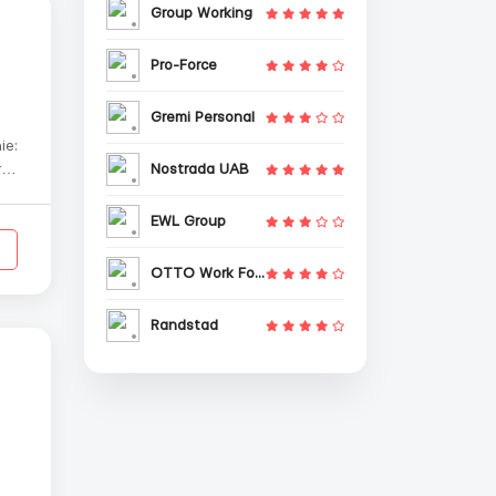
Group Working
Pro-Force
Gremi Personal
ie:
Nostrada UAB
ro
e
EWL Group
OTTO Work Force
Randstad