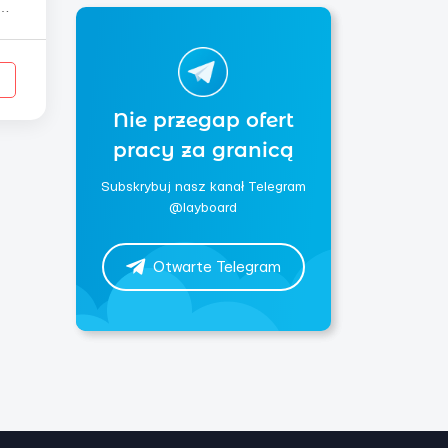
00
Nie przegap ofert
pracy za granicą
Subskrybuj nasz kanał Telegram
@layboard
Otwarte Telegram