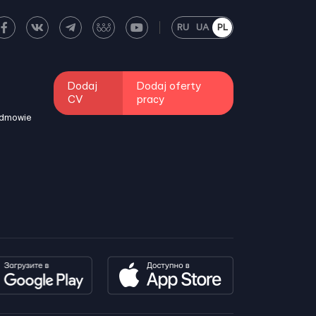
RU
UA
PL
Dodaj
Dodaj oferty
CV
pracy
odmowie
i