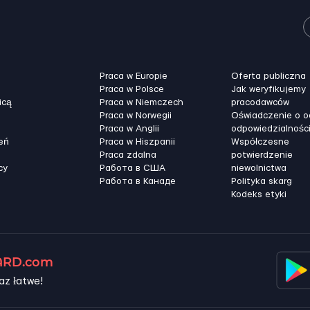
Praca w Europie
Oferta publiczna
Praca w Polsce
Jak weryfikujemy
icą
Praca w Niemczech
pracodawców
Praca w Norwegii
Oświadczenie o 
Praca w Anglii
odpowiedzialnośc
eń
Praca w Hiszpanii
Współczesne
Praca zdalna
potwierdzenie
cy
Работа в США
niewolnictwa
Работа в Канадe
Polityka skarg
Kodeks etyki
RD.com
az łatwe!