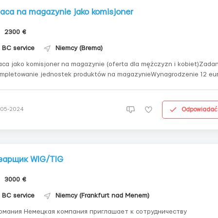
raca na magazynie jako komisjoner
2300 €
BC service
Niemcy (Brema)
aca jako komisjoner na magazynie (oferta dla mężczyzn i kobiet)Zadan
mpletowanie jednostek produktów na magazynieWynagrodzenie 12 eu
 godzinę netto.Grafik: trzy zmiany po 8 godzin.Zakwaterowanie: pokoj
a dwóch osób z komfortowymi warunkami, 300 euro miesięcznie z
nagrodzenia.Transpor...
Odpowiadać
-05-2024
варщик WIG/TIG
3000 €
BC service
Niemcy (Frankfurt nad Menem)
цкая компания приглашает к сотрудничеству