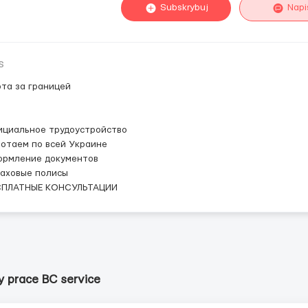
Subskrybuj
Napi
s
та за границей
ициальное трудоустройство
отаем по всей Украине
ормление документов
раховые полисы
СПЛАТНЫЕ КОНСУЛЬТАЦИИ
y prace BC service