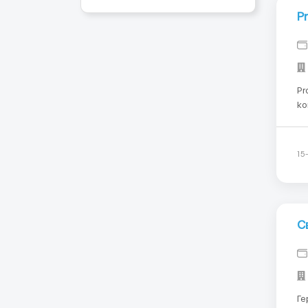
P
Pr
ko
za
dl
wy
15
С
Германия Неме