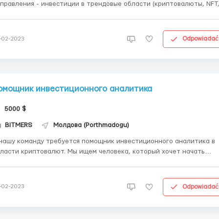
правления - инвестиции в трендовые области (криптовалюты, NFT
Fi, метавселенные) - требуются инвестиционные аналитики. Мы
ем усидчивых с прокаченным аналитическим скиллом, которым
тересно данное направление. Нам не важен твой...
Odpowiadać
-02-2023
омощник инвестиционного аналитика
5000 $
BITMERS
Молдова (Porthmadogu)
нашу команду требуется помощник инвестиционного аналитика в
и криптовалют. Мы ищем человека, который хочет начать
рьеру в сфере аналитики и интересуется темой инвестиций. Нам не
жен твой предыдущий опыт работы, для нас важны твои soft skills, 
енно - усидчивость, желание всецело...
Odpowiadać
-02-2023