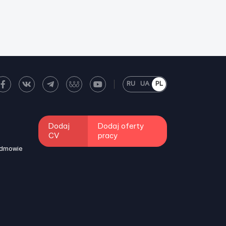
RU
UA
PL
Dodaj
Dodaj oferty
CV
pracy
odmowie
i