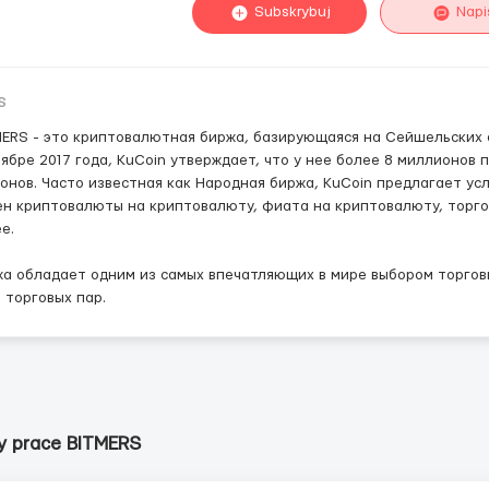
Subskrybuj
Napi
s
ERS - это криптовалютная биржа, базирующаяся на Сейшельских о
ябре 2017 года, KuCoin утверждает, что у нее более 8 миллионов 
онов. Часто известная как Народная биржа, KuCoin предлагает ус
н криптовалюты на криптовалюту, фиата на криптовалюту, торго
е.
а обладает одним из самых впечатляющих в мире выбором торгов
 торговых пар.
y prace BITMERS