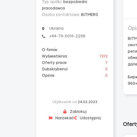
Typ spółki:
bezpośredni
pracodawca
Osoba kontaktowa:
BITMERS
Opi
Ukraina
+44-79-5016-2298
BITM
сент
O firmie
:
реги
Wyświetlenia
1319
обме
Oferty prace
7
дале
Subskrybenci
0
Opinie
0
Бирж
960+
Użytkownik od
24.02.2023
Zablokuj
Narzekać
Udostępnij
Ofert