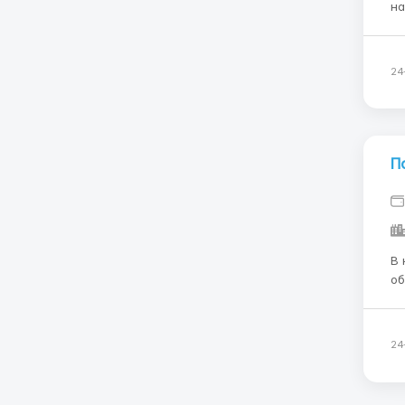
на
De
ищ
ин
24
П
В 
област
ка
ва
им
24