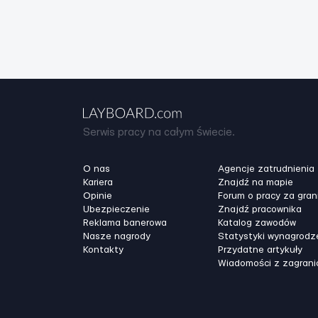
Serwis pracy na całym świecie.
O nas
Agencje zatrudnienia
Kariera
Znajdź na mapie
Opinie
Forum o pracy za gran
Ubezpieczenie
Znajdź pracownika
Reklama banerowa
Katalog zawodów
Nasze nagrody
Statystyki wynagrodz
Kontakty
Przydatne artykuły
Wiadomości z zagrani