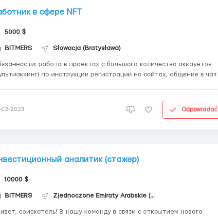
аботник в сфере NFT
5000 $
BITMERS
Słowacja (Bratysława)
и: работа в проектах с большого количества аккаунтов
тиаккинг) по инструкции регистрации на сайтах, общение в чатах
d, работа в Twitter получение вайтлистов (whitelist), аллокаций в
оектах для дальнейшего минта/клейма (чеканки) NFT отслеживание
востей по...
Odpowiadać
-02-2023
нвестиционный аналитик (стажер)
10000 $
BITMERS
Zjednoczone Emiraty Arabskie (Dubaj)
ивет, соискатель! В нашу команду в связи с открытием нового