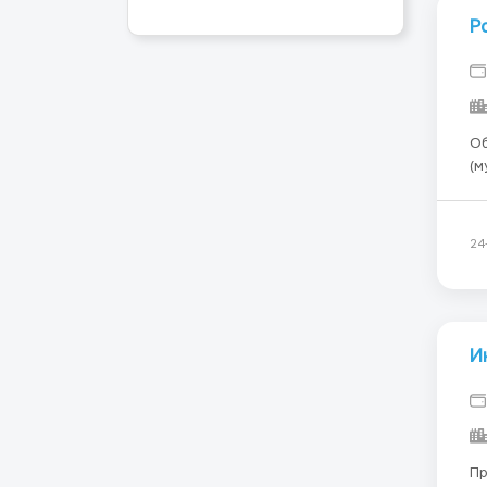
Р
Обязанност
(муль
Discor
пр
но
24
И
Пр