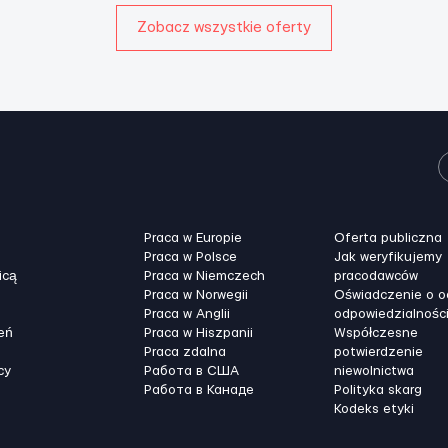
Zobacz wszystkie oferty
Praca w Europie
Oferta publiczna
Praca w Polsce
Jak weryfikujemy
icą
Praca w Niemczech
pracodawców
Praca w Norwegii
Oświadczenie o 
Praca w Anglii
odpowiedzialnośc
eń
Praca w Hiszpanii
Współczesne
Praca zdalna
potwierdzenie
cy
Работа в США
niewolnictwa
Работа в Канадe
Polityka skarg
Kodeks etyki