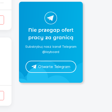
,
Nie przegap ofert
pracy za granicą
Subskrybuj nasz kanał Telegram
@layboard
Otwarte Telegram
а