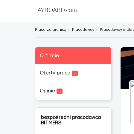
Praca za granicą
Pracodawcy
Pracodawcy в Ukra
O firmie
Oferty prace
7
Opinie
0
bezpośredni pracodawca
BITMERS