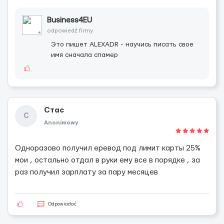
Business4EU
odpowiedź firmy
Это пишет ALEXADR - научись писать свое
имя сначала спамер
Cтас
C
Anonimowy
Одноразово получил еревод под лимит карты 25%
мои , остально отдал в руки ему все в порядке , за
раз получил зарплату за пару месяцев
Odpowiadać