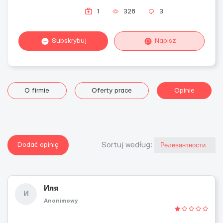
1
328
3
Subskrybuj
Napisz
O firmie
Oferty prace
Opinie
Dodać opinię
Sortuj według:
Иля
И
Anonimowy