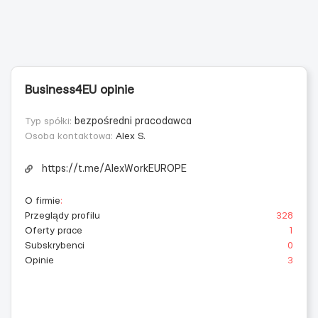
Business4EU opinie
Typ spółki:
bezpośredni pracodawca
Osoba kontaktowa:
Alex S.
https://t.me/AlexWorkEUROPE
O firmie
:
Przeglądy profilu
328
Oferty prace
1
Subskrybenci
0
Opinie
3