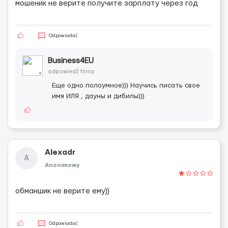
мошеник не верите получите зарплату через год
Odpowiadać
Business4EU
odpowiedź firmy
Еще одно полоумное))) Научись писать свое
имя ИЛЯ , дауны и дибилы)))
Alexadr
A
Anonimowy
обманшик не верите ему))
Odpowiadać