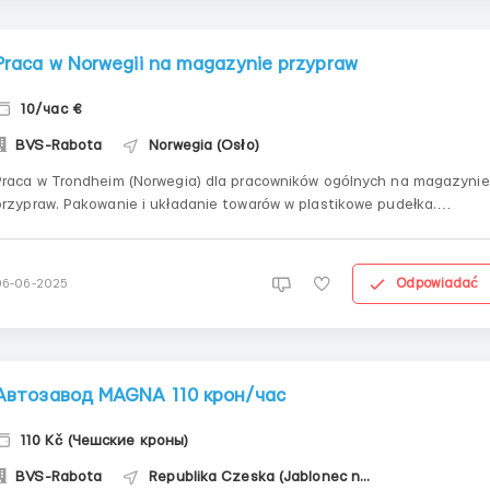
Praca w Norwegii na magazynie przypraw
10/час €
BVS-Rabota
Norwegia (Osło)
Praca w Trondheim (Norwegia) dla pracowników ogólnych na magazynie
przypraw. Pakowanie i układanie towarów w plastikowe pudełka.
Potrzebni odpowiedzialni i komunikatywni pracownicy na magazyn -
bez szkodliwych nawyków, z doświadczeniem i bez. Praca nie jest
brudna. Wynagrodzenie - 10 euro za godzinę...
Odpowiadać
06-06-2025
Автозавод MAGNA 110 крон/час
110 Kč (Чешские кроны)
BVS-Rabota
Republika Czeska (Jablonec nad Nysą)