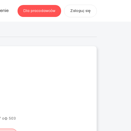
enie
Dla pracodawców
Zaloguj się
7 оф 503