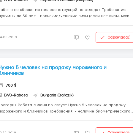
Работа по сборке металлоконструкций на складах Требования: -
мужчины до 50 лет - польские/чешские визы (если нет визы, може
помочь с оформлением) Локация - г. Млада Болеслав Условия:
Заработная плата - 100 кр/час График – 12 час/дн (два перерыва
по полчаса), 6 дн/нд Жилье - 3 – ...
Odpowiadać
14-08-2019
Нужно 5 человек на продажу мороженого и
блинчиков
700 $
BVS-Rabota
Bułgaria (Bałczik)
олгария Работа с июня по август Нужно 5 человек на продажу
мороженого и блинчиков Требования: - наличие биометрического
паспорта - 18 – 35 лет - понимание английского языка (очень мног
русских отдыхающих, но нужно хотя бы немного понимать
английский) Условия: - локация Албена,Золот...
Odpowiadać
2-12-2019