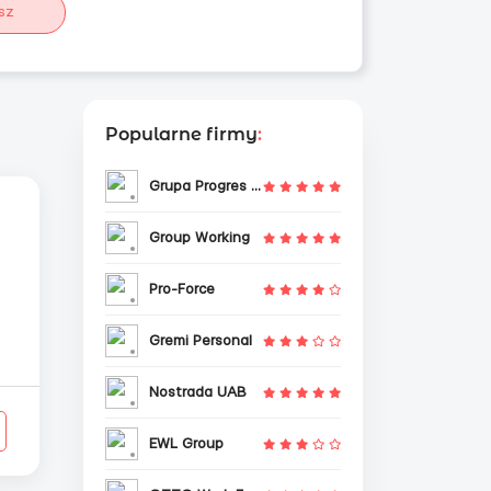
sz
Popularne firmy
:
Grupa Progres Sp. z o.o.
Group Working
Pro-Force
Gremi Personal
Nostrada UAB
EWL Group