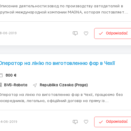
Описание деятельности:завод по производству автодеталей в
крупной международной компании MAGNA, которая поставляет
вою продукцию на такие заводы как: Renault, PSA Peugeot Citroën,
koda Auto , Volkswagen Обязанности: Контроль качества
продукции, сборка автомобильных деталей, марк...
Odpowiadać
18-06-2019
Оператор на лінію по виготовленню фар в Чехії
800 €
BVS-Rabota
Republika Czeska (Praga)
Оператор на лінію по виготовленню фар в Чехії, працюємо без
посередників, легально, офіційний договір на пряму із
підприємством Varroc ( Varroc Lighting Systems є частиною
іжнародної компанії Varroc Group). Приймем на роботу в затишному
містечку Šenov u Nového Jičína (Чехія)...
Odpowiadać
24-06-2019