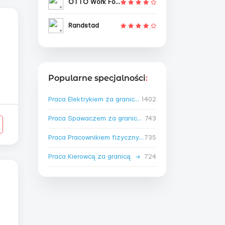
OTTO Work Force
Randstad
Popularne specjalności
:
Praca Elektrykiem za granicą
1402
→
Praca Spawaczem za granicą
743
→
Praca Pracownikiem fizycznym za granicą
735
→
Praca Kierowcą za granicą
→
724