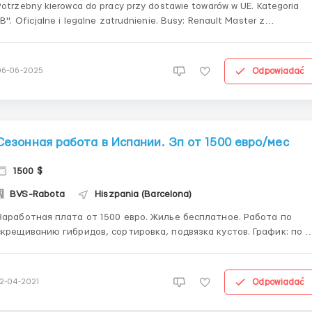
Potrzebny kierowca do pracy przy dostawie towarów w UE. Kategoria
"B". Oficjalne i legalne zatrudnienie. Busy: Renault Master z
sypialniami, tonaż 3,5 t.Grafik: trzy tygodnie w trasie / tydzień
wolnego lub sześć tygodni w trasie / dwa tygodnie wolnego,
zakwaterowanie zapewniają pracodawcy ...
Odpowiadać
06-06-2025
Сезонная работа в Испании. Зп от 1500 евро/мес
1500 $
BVS-Rabota
Hiszpania (Barcelona)
Заработная плата от 1500 евро. Жилье бесплатное. Работа по
крещиванию гибридов, сортировка, подвязка кустов. График: по 8-
 часов, без ночных смен. Оплата: 6 €/час. Требование к
ндидатам: - Женщины - Возраст до 50. - Проживание бесплатно,
от 2 до 4 человек в комнате. - Транспор...
Odpowiadać
12-04-2021