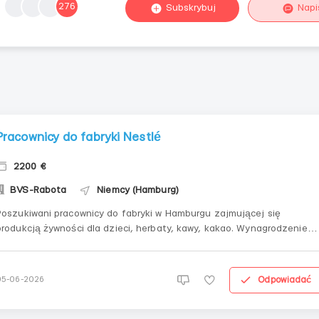
276
Subskrybuj
Napi
Pracownicy do fabryki Nestlé
2200 €
BVS-Rabota
Niemcy (Hamburg)
Poszukiwani pracownicy do fabryki w Hamburgu zajmującej się
produkcją żywności dla dzieci, herbaty, kawy, kakao. Wynagrodzenie
2200 euro netto, praca od 9:00 do 16:30, praca fizyczna niezbyt
ciężka. Wiek 18-60 lat, możliwe bez znajomości języka,
zakwaterowanie bezpłatne po 2 osoby. Paszport UE lub z...
Odpowiadać
05-06-2026