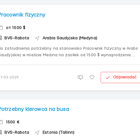
Pracownik fizyczny
от 1500 $
BVS-Rabota
Arabia Saudyjska (Medyna)
do zatrudnienia potrzebny na stanowisko Pracownik fizyczny w Arabii
Saudyjskiej w mieście Medina na zasiłek od 1500 $ wynagrodzenie
wypłacane zgodnie z podpisaną umową, pilnie poszukiwany rzetelny
pracownik bez znaczenia na narodowość rosyjską z chęcią do pracy.
Warunki pracy i życia: około 190-220 ...
Odpowiadać
27-03-2025
Potrzebny kierowca na busa
1500 €
BVS-Rabota
Estonia (Tallinn)