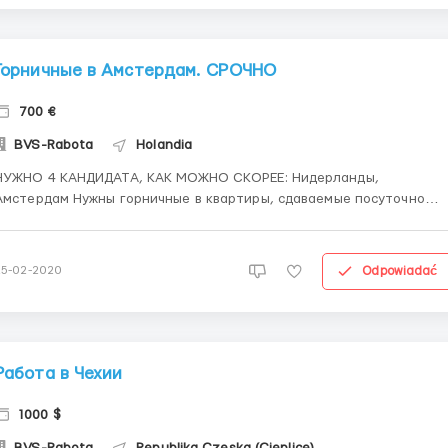
Горничные в Амстердам. СРОЧНО
700 €
BVS-Rabota
Holandia
НУЖНО 4 КАНДИДАТА, КАК МОЖНО СКОРЕЕ: Нидерланды,
Амстердам Нужны горничные в квартиры, сдаваемые посуточно
требования: 1. Женщина или мужчина 20-45 лет (можно пару) 3.
Наличие биометрии или рабочей визы 4. Знание английского на
среднем уровне Условия: 1.ЗП 4 € / час, средняя зп 600-...
Odpowiadać
25-02-2020
Работа в Чехии
1000 $
BVS-Rabota
Republika Czeska (Cieplice)