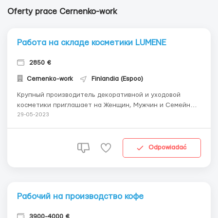
Oferty prace Cernenko-work
Работа на складе косметики LUMENE
2850 €
Cernenko-work
Finlandia (Espoo)
Крупный производитель декоративной и уходовой
косметики приглашает на Женщин, Мужчин и Семейные
пары до 55 лет для работы на складах компании. Опыт
29-05-2023
работы не требуется. Знание языка приветствуется, но
не обязательно Обязанности: 1. Работа со сканером 2.
Сбор заказов 3. Размещение товара по ск...
Odpowiadać
Рабочий на производство кофе
3900-4000 €