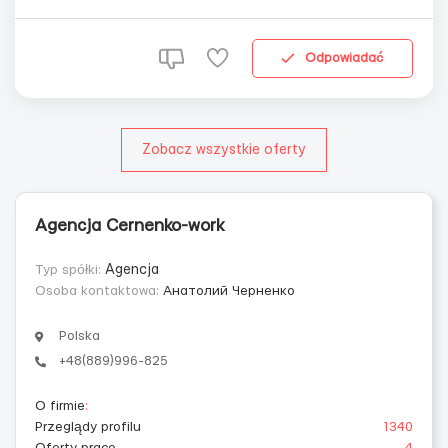
Дублин, Лимерик, Кинсейл. Приглашаются работники
без опыта работы в данной сфере и без знания языка. В
обязанности входит: проверка выпуска...
Odpowiadać
Zobacz wszystkie oferty
Agencja Cernenko-work
Typ spółki:
Agencja
Osoba kontaktowa:
Анатолий Черненко
Polska
+48(889)996-825
O firmie
:
Przeglądy profilu
1340