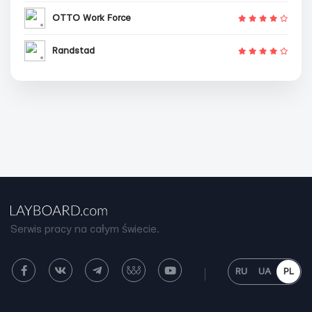
OTTO Work Force
Randstad
Serwis pracy na całym świecie.
RU
UA
PL