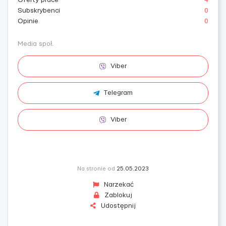
Oferty prace
4
Subskrybenci
0
Opinie
0
Media społ.
Viber
Telegram
Viber
Na stronie od
25.05.2023
Narzekać
Zablokuj
Udostępnij