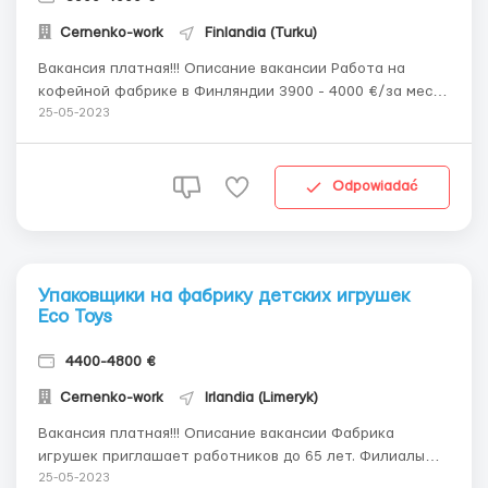
Cernenko-work
Finlandia (Turku)
Вакансия платная!!! Описание вакансии Работа на
кофейной фабрике в Финляндии 3900 - 4000 €/за месяц
Описание Ищем сотрудников в цех производства кофе,
25-05-2023
и на склад. Город Турку, Финляндия. Работа
заключается в контроле линии, отбраковки, проверки
качества и упаковке готовой прод...
Odpowiadać
Упаковщики на фабрику детских игрушек
Eco Toys
4400-4800 €
Cernenko-work
Irlandia (Limeryk)
Вакансия платная!!! Описание вакансии Фабрика
игрушек приглашает работников до 65 лет. Филиалы
фабрики находятся в таких городах Ирландии, как
25-05-2023