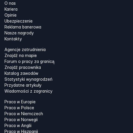
O nas
Kariera
Opinie
Ubezpieczenie
Reklama banerowa
Nasze nagrody
Kontakty
Agencje zatrudnienia
Znajdź na mapie
Forum o pracy za granicą
Znajdź pracownika
Katalog zawodów
Statystyki wynagrodzeń
Przydatne artykuły
Wiadomości z zagranicy
Praca w Europie
Praca w Polsce
Praca w Niemczech
Praca w Norwegii
Praca w Anglii
Praca w Hiszpanii