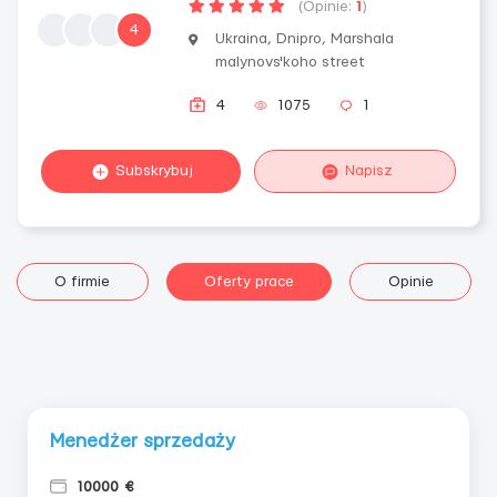
(Opinie:
1
)
4
Ukraina, Dnipro, Marshala
malynovs'koho street
4
1075
1
Subskrybuj
Napisz
O firmie
Oferty prace
Opinie
Menedżer sprzedaży
10000 €