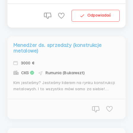
osiągać cele i przyzwyczajeni do zwycięstw!- Gotowy
na trudne negocjacje?- Pewny, że potrafisz udowodnić
zalety obiektów zrealizowanych z metalu?- ...
Odpowiadać
Menedżer ds. sprzedaży (konstrukcje
metalowe)
3000 €
CKS
Rumunia (Bukareszt)
Kim jesteśmy? Jesteśmy liderem na rynku konstrukcji
metalowych. I to wszystko mówi samo za siebie!
Potrzebujemy takich samych liderów, potrzebujemy
tych, którzy są gotowi osiągać cele i przyzwyczajeni
wygrywać! Gotowy na trudne negocjacje? Pewny, że
potrafisz udowodnić przewagi obiektów zrealiz...