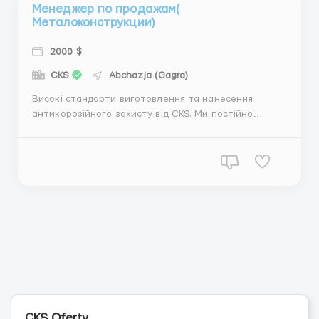
Менеджер по продажам(
Металоконструкции)
2000 $
CKS
Abchazja (Gagra)
Високі стандарти виготовлення та нанесення
антикорозійного захисту від CKS. Ми постійно
працюємо над удосконаленням виробничих процесів,
щоб забезпечити найвищу якість продукції. Ось
деякі з наших ключових переваг:Подвійне
дробеструйне очищення металоконструкційМи
використовуємо передову т...
CKS Oferty