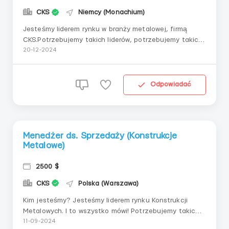
CKS
Niemcy (Monachium)
Jesteśmy liderem rynku w branży metalowej, firmą
CKS.Potrzebujemy takich liderów, potrzebujemy takich,
którzy gotowi są osiągać cele i przyzwyczaili się do
20-12-2024
wygrywania! I teraz, na etapie ekspansji, poszukujemy
menedżera sprzedaży w Niemczech w celu wzmocnienia
naszego zespołu. - Czy jesteś gotowy na...
Odpowiadać
Menedżer ds. Sprzedaży (Konstrukcje
Metalowe)
2500 $
CKS
Polska (Warszawa)
Kim jesteśmy? Jesteśmy liderem rynku Konstrukcji
Metalowych. I to wszystko mówi! Potrzebujemy takich
samych liderów, potrzebujemy tych, którzy są gotowi
11-09-2024