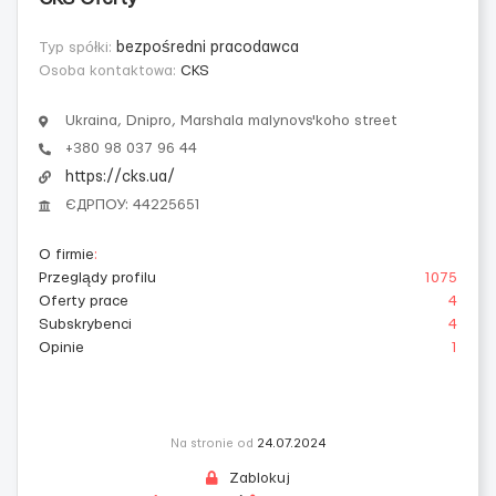
Typ spółki:
bezpośredni pracodawca
Osoba kontaktowa:
CKS
Ukraina, Dnipro, Marshala malynovs'koho street
+380 98 037 96 44
https://cks.ua/
ЄДРПОУ: 44225651
O firmie
:
Przeglądy profilu
1075
Oferty prace
4
Subskrybenci
4
Opinie
1
Na stronie od
24.07.2024
Zablokuj