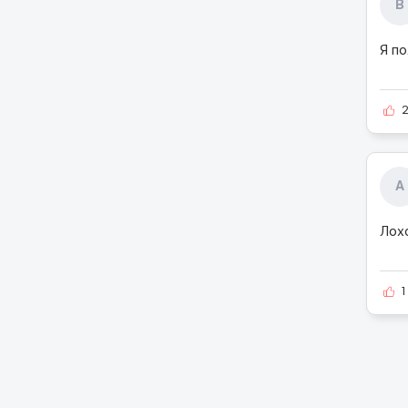
В
Я по
A
Лохо
1