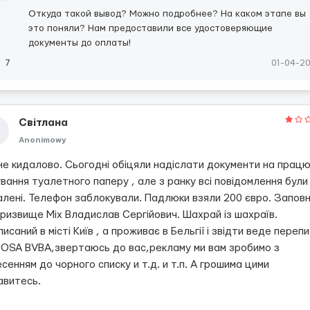
Откуда такой вывод? Можно подробнее? На каком этапе вы
это поняли? Нам предоставили все удостоверяющие
документы до оплаты!
7
01-04-2
Світлана
Anonimowy
не кидалово. Сьогодні обіцяли надіслати документи на працю
вання туалетного паперу , але з ранку всі повідомлення були
алені. Телефон заблокували. Падлюки взяли 200 євро. Заповн
ризвище Міх Владислав Сергійович. Шахрай із шахраїв.
исаний в місті Київ , а проживає в Бельгії і звідти веде перепи
OSA BVBA,звертаюсь до вас,рекламу ми вам зробимо з
сенням до чорного списку и т.д. и т.п. А грошима цими
авитесь.