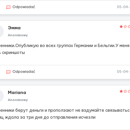
9
Odpowiadać
05-04
Эмма
Anonimowy
енники.Опубликую во всех группах Германии и Бельгии.У меня
ь скриншоты
8
Odpowiadać
05-04
Mariana
Anonimowy
енники берут деньги и проползают не вздумайте связыватьс
яц ждала за три дня до отправления исчезли