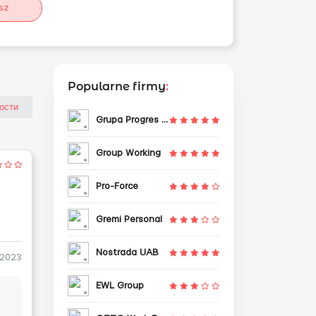
sz
Popularne firmy
:
Grupa Progres Sp. z o.o.
Group Working
Pro-Force
Gremi Personal
Nostrada UAB
-2023
EWL Group