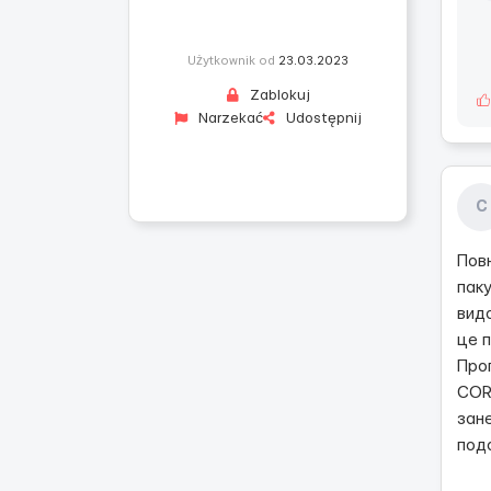
Użytkownik od
23.03.2023
Zablokuj
Narzekać
Udostępnij
С
Пов
паку
вид
це п
Проп
COR
зане
под