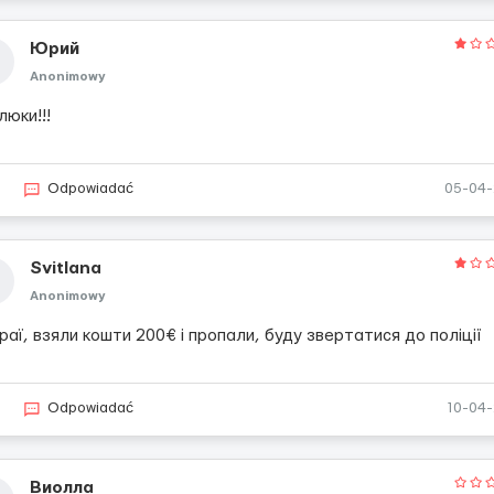
Юрий
Anonimowy
юки!!!
3
Odpowiadać
05-04
Svitlana
Anonimowy
аї, взяли кошти 200€ і пропали, буду звертатися до поліції
2
Odpowiadać
10-04
Виолла