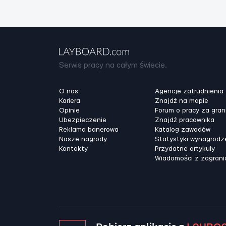
Serwis pracy na całym świecie.
O nas
Agencje zatrudnienia
Kariera
Znajdź na mapie
Opinie
Forum o pracy za gran
Ubezpieczenie
Znajdź pracownika
Reklama banerowa
Katalog zawodów
Nasze nagrody
Statystyki wynagrodz
Kontakty
Przydatne artykuły
Wiadomości z zagrani