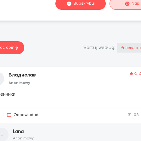
Subskrybuj
Napi
ać opinię
Sortuj według:
Владислав
Anonimowy
енники
3
Odpowiadać
31-03
Lana
L
Anonimowy