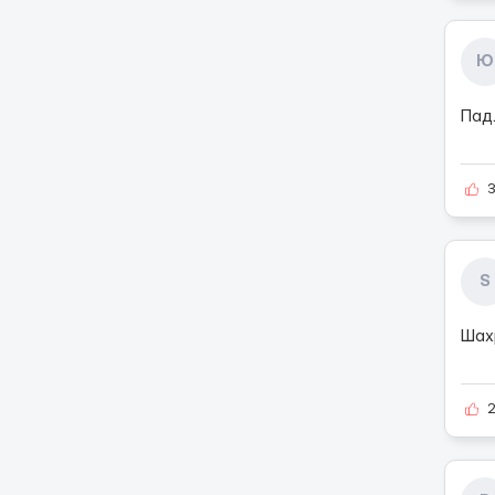
Ю
Падл
S
Шахр