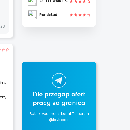
OTTO Work Force
Randstad
023
 ,
іть
Nie przegap ofert
ску.
pracy za granicą
Subskrybuj nasz kanał Telegram
@layboard