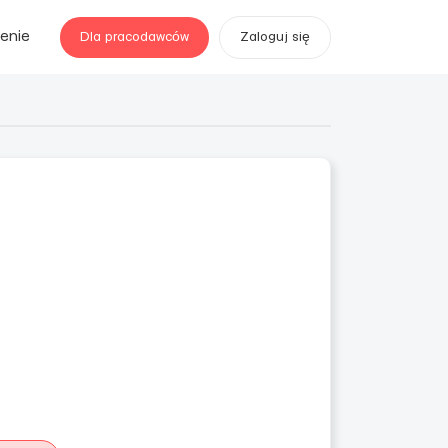
enie
Dla pracodawców
Zaloguj się