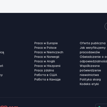
Praca w Europie
Oferta publiczna
Praca w Polsce
Jak weryfikujemy
icą
Praca w Niemczech
pracodawców
Praca w Norwegii
Oświadczenie o 
Praca w Anglii
odpowiedzialnośc
eń
Praca w Hiszpanii
Współczesne
Praca zdalna
potwierdzenie
cy
Работа в США
niewolnictwa
Работа в Канадe
Polityka skarg
Kodeks etyki