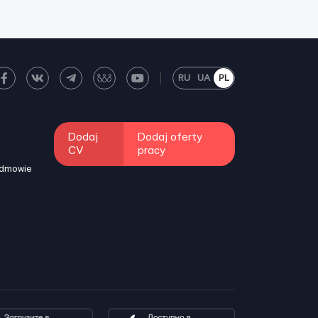
RU
UA
PL
Dodaj
Dodaj oferty
CV
pracy
odmowie
i