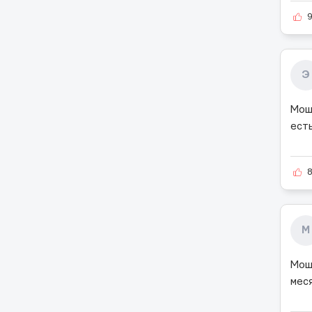
Э
Мош
ест
M
Мош
мес