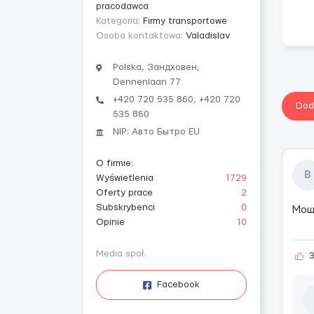
pracodawca
Kategoria:
Firmy transportowe
Osoba kontaktowa:
Valadislav
Polska, Зандховен,
Dennenlaan 77
+420 720 535 860, +420 720
Dod
535 860
NIP: Авто Бытро EU
O firmie
:
В
Wyświetlenia
1729
Oferty prace
2
Subskrybenci
0
Мош
Opinie
10
Media społ.
Facebook