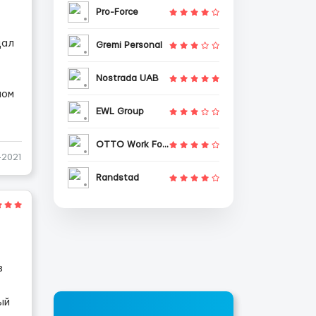
Pro-Force
дал
Gremi Personal
Nostrada UAB
лом
EWL Group
OTTO Work Force
-2021
Randstad
з
ый