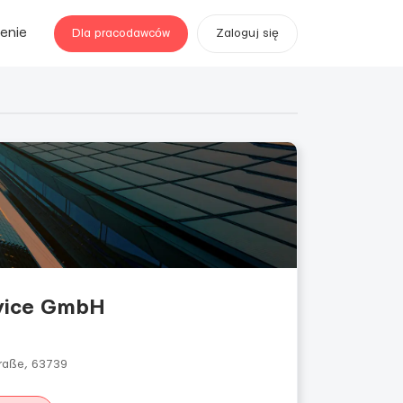
enie
Dla pracodawców
Zaloguj się
rvice GmbH
raße, 63739