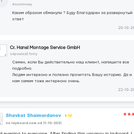
Y
Anonimowy
Каким образом обманули ? Буду благодарен за развернутый
ответ
20-10-2
Cr. Hansl Montage Service GmbH
odpowiedź firmy
Семен, если Вы действительно наш клиент, напишите все
подробно.
Людям интересно и полезно прочитать Вашу историю. Да и
нам самим тоже интересно очень.
22-10-2
Shavkat Shaimardanov
10
na layboard.com od 11-10-2021
 evening to everyone. After finding this vacancy in layboard, I