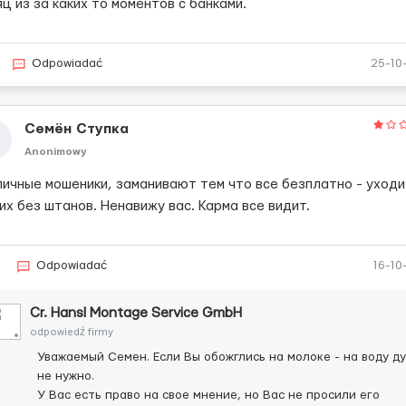
ц из за каких то моментов с банками.
Odpowiadać
25-10
Семён Ступка
Anonimowy
личные мошеники, заманивают тем что все безплатно - уход
их без штанов. Ненавижу вас. Карма все видит.
Odpowiadać
16-10
Cr. Hansl Montage Service GmbH
odpowiedź firmy
Уважаемый Семен. Если Вы обожглись на молоке - на воду д
не нужно.
У Вас есть право на свое мнение, но Вас не просили его