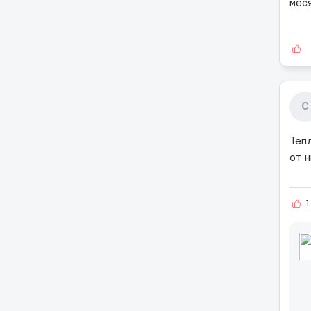
меся
С
Теп
от н
1