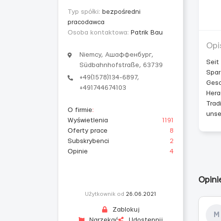
Typ spółki:
bezpośredni
pracodawca
Osoba kontaktowa:
Patrik Bau
Opi
Niemcy, Ашаффенбург,
Seit
Südbahnhofstraße, 63739
Spar
+49(1578)134-6897,
Gesc
+491744674103
Hera
Trad
O firmie
:
unse
Wyświetlenia
1191
Oferty prace
8
Subskrybenci
2
Opinie
4
Opini
Użytkownik od
26.06.2021
Zablokuj
М
Narzekać
Udostępnij