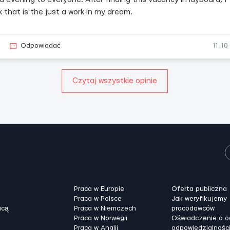
k that is the just a work in my dream.
Odpowiadać
11-10
Czytaj wszystkie opinie
Praca w Europie
Oferta publiczna
Praca w Polsce
Jak weryfikujemy
icą
Praca w Niemczech
pracodawców
Praca w Norwegii
Oświadczenie o 
Praca w Anglii
odpowiedzialnośc