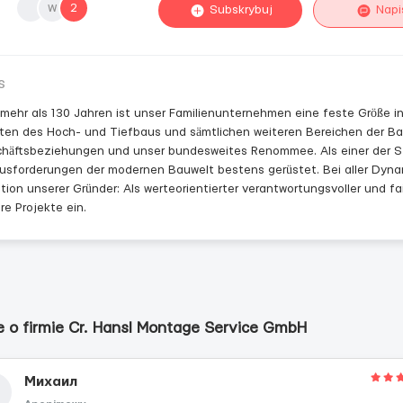
w
2
Subskrybuj
Napi
s
 mehr als 130 Jahren ist unser Familienunternehmen eine feste Größe in 
ten des Hoch- und Tiefbaus und sämtlichen weiteren Bereichen der Bau
häftsbeziehungen und unser bundesweites Renommee. Als einer der Stütz
usforderungen der modernen Bauwelt bestens gerüstet. Bei aller Dynamik 
ition unserer Gründer: Als werteorientierter verantwortungsvoller und fa
re Projekte ein.
e o firmie Cr. Hansl Montage Service GmbH
Михаил