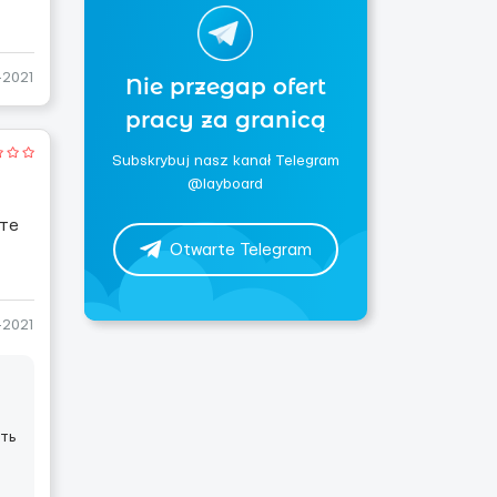
-2021
Nie przegap ofert
pracy za granicą
Subskrybuj nasz kanał Telegram
@layboard
ите
Otwarte Telegram
-2021
уть