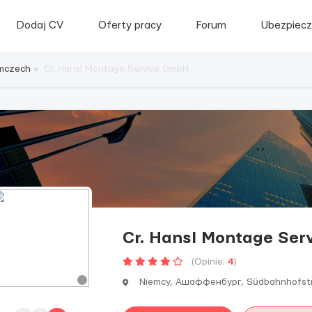
Dodaj CV
Oferty pracy
Forum
Ubezpiecz
emczech
Cr. Hansl Montage Service GmbH
Cr. Hansl Montage Se
(Opinie:
4
)
Niemcy, Ашаффенбург, Südbahnhofst