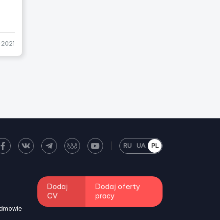
-2021
RU
UA
PL
Dodaj
Dodaj oferty
CV
pracy
odmowie
i