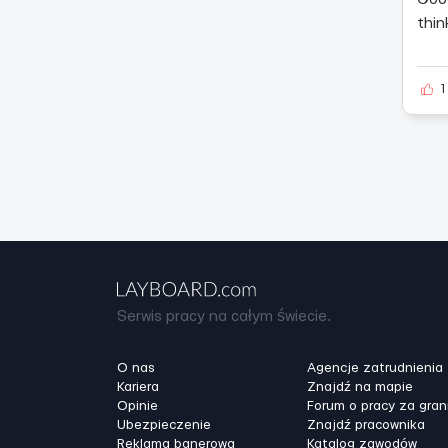
thin
1
Serwis pracy na całym świecie.
O nas
Agencje zatrudnienia
Kariera
Znajdź na mapie
Opinie
Forum o pracy za gran
Ubezpieczenie
Znajdź pracownika
Reklama banerowa
Katalog zawodów