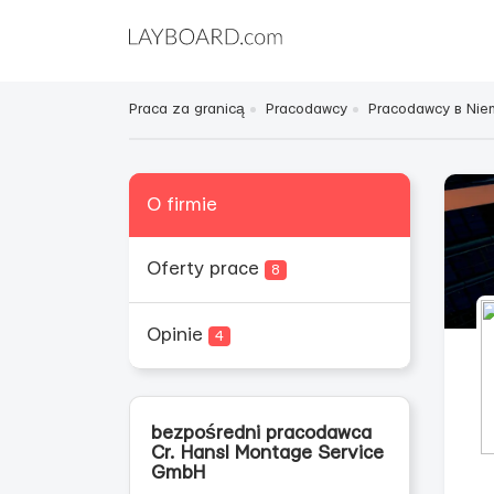
Praca za granicą
Pracodawcy
Pracodawcy в Ni
O firmie
Oferty prace
8
Opinie
4
bezpośredni pracodawca
Cr. Hansl Montage Service
GmbH