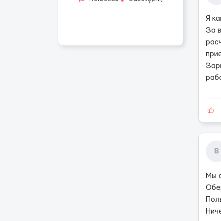
Я ка
За в
рас
прие
Зар
раб
В
Мы 
Обе
Поль
Нич