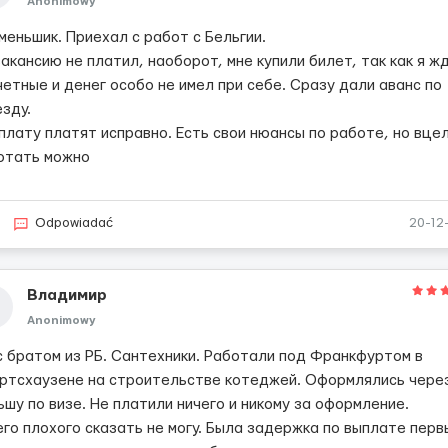
Anonimowy
меньшик. Приехал с работ с Бельгии.
акансию не платил, наоборот, мне купили билет, так как я ж
четные и денег особо не имел при себе. Сразу дали аванс по
зду.
плату платят исправно. Есть свои нюансы по работе, но вце
отать можно
Odpowiadać
20-12
Владимир
Anonimowy
с братом из РБ. Сантехники. Работали под Франкфуртом в
ртсхаузене на строительстве котеджей. Оформлялись чере
шу по визе. Не платили ничего и никому за оформление.
его плохого сказать не могу. Была задержка по выплате перв