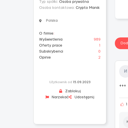
Typ spółki:
Osoba prywatna
Osoba kontaktowa:
Crypto Manik
Polska
O firmie
:
Wyświetlenia
989
Dod
Oferty prace
1
Subskrybenci
0
Opinie
2
И
Użytkownik od
15.09.2023
+++
Zablokuj
Narzekać
Udostępnij
1