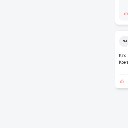
NA
Кто 
Конт