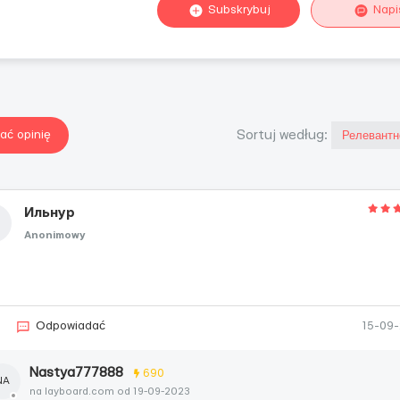
Subskrybuj
Napi
ać opinię
Sortuj według:
Ильнур
Anonimowy
Odpowiadać
15-09
Nastya777888
690
NA
na layboard.com od 19-09-2023