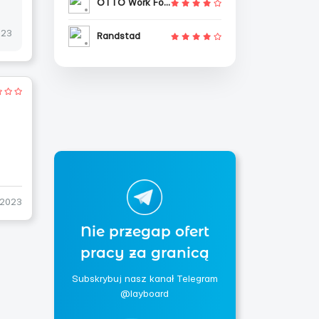
OTTO Work Force
023
Randstad
-2023
Nie przegap ofert
pracy za granicą
Subskrybuj nasz kanał Telegram
@layboard