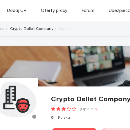
Dodaj CV
Oferty pracy
Forum
Ubezpiecz
sce
Crypto Dellet Company
Opinie
Crypto Dellet Compan
(Opinie:
2
)
Polska