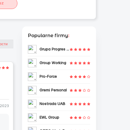
sz
Popularne firmy
:
Grupa Progres Sp. z o.o.
Group Working
Pro-Force
Gremi Personal
Nostrada UAB
-2023
EWL Group