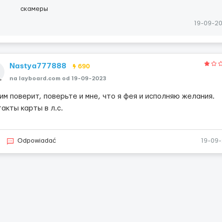
скамеры
19-09-2
Nastya777888
690
na layboard.com od 19-09-2023
им поверит, поверьте и мне, что я фея и исполняю желания.
акты карты в л.с.
Odpowiadać
19-09