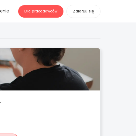
enie
Dla pracodawców
Zaloguj się
y