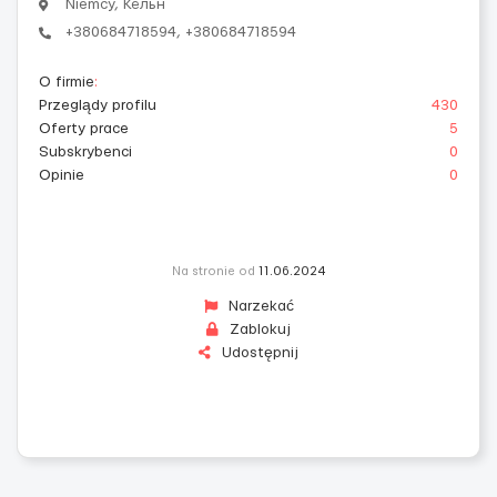
Niemcy, Кёльн
+380684718594, +380684718594
O firmie
:
Przeglądy profilu
430
Oferty prace
5
Subskrybenci
0
Opinie
0
Na stronie od
11.06.2024
Narzekać
Zablokuj
Udostępnij