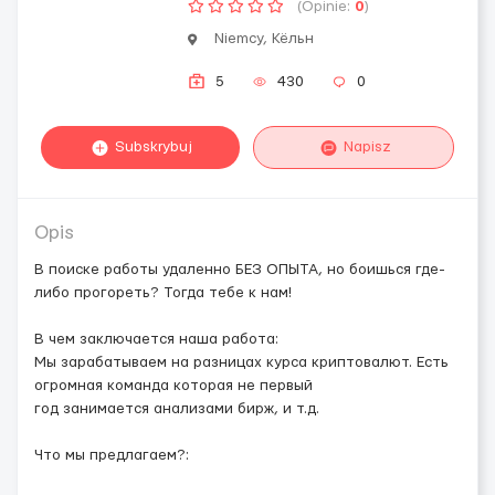
(Opinie:
0
)
Niemcy, Кёльн
5
430
0
Subskrybuj
Napisz
Opis
В поиске работы удаленно БЕЗ ОПЫТА, но боишься где-
либо прогореть? Тогда тебе к нам!
В чем заключается наша работа:
Мы зарабатываем на разницах курса криптовалют. Есть
огромная команда которая не первый
год занимается анализами бирж, и т.д.
Что мы предлагаем?: