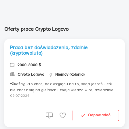
Oferty prace Crypto Logovo
Praca bez doświadczenia, zdalnie
(kryptowaluta)
2000-3000 $
Crypto Logovo
Niemcy (Kolonia)
📢Każdy, kto chce, bez względu na to, skąd jesteś. Jeśli
nie znasz się na giełdach i twoja wiedza w tej dziedzinie
jest zerowa. Możesz przejść darmowe szkolenie 🏆 Jeśli
02-07-2024
znasz, możesz pracować na dowolnej wygodnej dla Ciebie
giełdzie: Bybit, Binance i inne. 💲 Wiek nie ma znaczenia,
ważne jest posia...
Odpowiadać