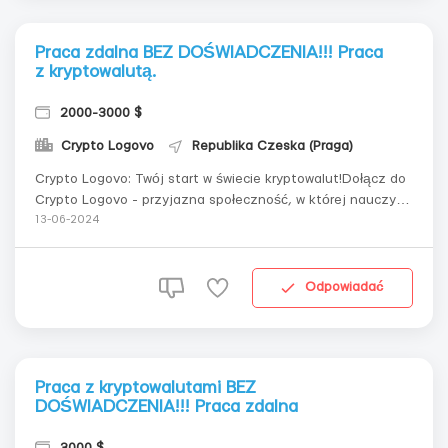
Praca zdalna BEZ DOŚWIADCZENIA!!! Praca
z kryptowalutą.
2000-3000 $
Crypto Logovo
Republika Czeska (Praga)
Crypto Logovo: Twój start w świecie kryptowalut!Dołącz do
Crypto Logovo - przyjazna społeczność, w której nauczysz
się świata kryptowalut i zaczniesz zarabiać już dziś!Co
13-06-2024
oferujemy:Praca zdalna: Pracuj z dowolnego miejsca na
świecie!Bez doświadczenia: Nauczymy Cię wszystkiego od
podstaw!Bez znajomoś...
Odpowiadać
Praca z kryptowalutami BEZ
DOŚWIADCZENIA!!! Praca zdalna
3000 $