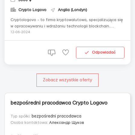
Crypto Logovo
Anglia (Londyn)
Cryptologovo - to firma kryptowalutowa, specjalizująca się
w opracowywaniu i wdrażaniu technologii blockchain.
Szukamy utalentowanych i ambitnych specjalistów,
12-06-2024
gotowych wziąć udział w tworzeniu i ulepszaniu
infrastruktury rynku kryptowalut. Jakie warunki oferujemy?:
Bezpłatne szkolenie. Miesięczne ...
Odpowiadać
Zobacz wszystkie oferty
bezpośredni pracodawca Crypto Logovo
Typ spółki:
bezpośredni pracodawca
Osoba kontaktowa:
Александр Щуков