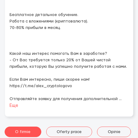
Бесплатное детальное обучение.
Работа с вложениями (криптовалюта).
70-80% прибыли в месяц.
Какой наш интерес помогать Вам в заработке?
- От Вас требуется только 20% от Вашей чистой
прибыли, которую Вы успешно получите работая с нами.
Если Вам интересно, пиши скорее нам!
https://t.me/alex_cryptologovo
Отправляйте заявку для получения дополнительной
...
Еще
O firmie
Oferty prace
Opinie