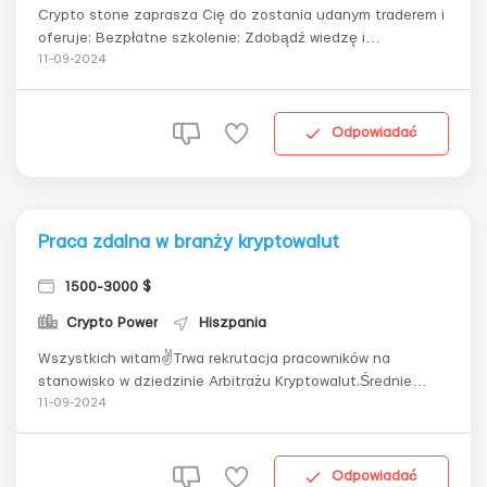
Crypto stone zaprasza Cię do zostania udanym traderem i
oferuje: Bezpłatne szkolenie: Zdobądź wiedzę i
umiejętności pod kierunkiem doświadczonych mentorów.
11-09-2024
Praca w międzynarodowym zespole: Zostań częścią
zespołu traderów z Europy i innych krajów. Całodobowe
wsparcie: Jesteśmy zawsze w kontakcie...
Odpowiadać
Praca zdalna w branży kryptowalut
1500-3000 $
Crypto Power
Hiszpania
Wszystkich witam✌️Trwa rekrutacja pracowników na
stanowisko w dziedzinie Arbitrażu Kryptowalut.Średnie
zarobki zaczynają się od 2800-3000💵Praca w biurze lub
11-09-2024
zdalnie!Oferujemy:-Elastyczny grafik;-Praca w zgranym i
przyjaznym młodym zespole;-Szkolenie nowicjuszy -
zatrudniamy z minimalnym doświadczeni...
Odpowiadać