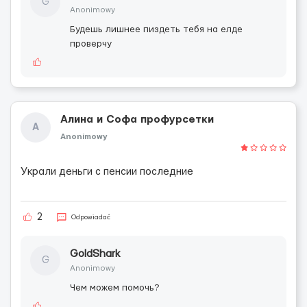
G
Anonimowy
Будешь лишнее пиздеть тебя на елде
проверчу
Алина и Софа профурсетки
А
Anonimowy
Украли деньги с пенсии последние
2
Odpowiadać
GoldShark
G
Anonimowy
Чем можем помочь?