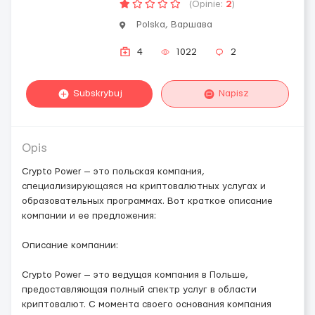
(Opinie:
2
)
Polska, Варшава
4
1022
2
Subskrybuj
Napisz
Opis
Crypto Power — это польская компания,
специализирующаяся на криптовалютных услугах и
образовательных программах. Вот краткое описание
компании и ее предложения:
Описание компании:
Crypto Power — это ведущая компания в Польше,
предоставляющая полный спектр услуг в области
криптовалют. С момента своего основания компания