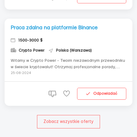
Praca zdalna na platformie Binance
1500-3000 $
Crypto Power
Polska (Warszawa)
Witamy w Crypto Power - Twoim niezawodnym przewodniku
w świecie kryptowalut! Otrzymaj profesjonalne porady,
strategiczne zarządzanie portfelem i nowoczesne kursy
25-08-2024
edukacyjne. Rozpocznij swoją drogę do niezależności
finansowej z nami! Oferujemy: Elastyczny grafik: Pracuj z
dowolnego miejsca na świ...
Odpowiadać
Zobacz wszystkie oferty