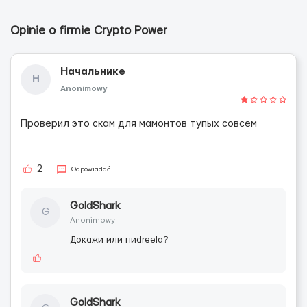
Opinie o firmie Crypto Power
Начальнике
Н
Anonimowy
Проверил это скам для мамонтов тупых совсем
2
Odpowiadać
GoldShark
G
Anonimowy
Докажи или пиdreelа?
GoldShark