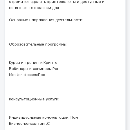
стремится сделать криптовалюты и доступные и
понятные технологии для
Основные направления деятельности:
Образовательные программы:
Курсы и тренинги:Крипто
Вебинары и семинары:Рег
Master-classes:Пра
Консультационные услуги:
Индивидуальные консультации: Пом
Бизнес-консалтинг:С