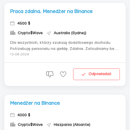
Praca zdalna. Menedżer na Binance
4500 $
Crypto$Wave
Australia (Sydnej)
Dla wszystkich, którzy szukają dodatkowego dochodu.
Potrzebuję personelu na giełdę. Zdalnie. Zatrudniamy bez
doświadczenia, wszystkiego nauczymy. Praca na
13-08-2024
oficjalnych platformach. Elastyczny grafik, darmowe
szkolenie, możliwość rozwoju zawodowego, wsparcie 24/7.
Codzienne wynagrodzenieAby się skonta...
Odpowiadać
Menedżer na Binance
4000 $
Crypto$Wave
Hiszpania (Alicante)