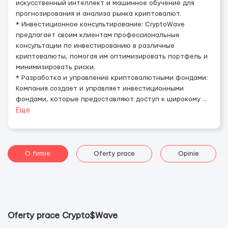
искусственный интеллект и машинное обучение для
прогнозирования и анализа рынка криптовалют.
* Инвестиционное консультирование: CryptoWave
предлагает своим клиентам профессиональные
консультации по инвестированию в различные
криптовалюты, помогая им оптимизировать портфель и
минимизировать риски.
* Разработка и управление криптовалютными фондами:
Компания создает и управляет инвестиционными
фондами, которые предоставляют доступ к широкому
...
Еще
O firmie
Oferty prace
Opinie
Oferty prace Crypto$Wave