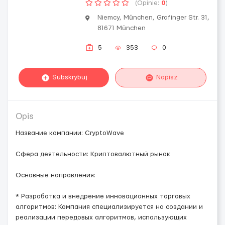
(Opinie:
0
)
Niemcy, München, Grafinger Str. 31,
81671 München
5
353
0
Subskrybuj
Napisz
Opis
Название компании: CryptoWave
Сфера деятельности: Криптовалютный рынок
Основные направления:
* Разработка и внедрение инновационных торговых
алгоритмов: Компания специализируется на создании и
реализации передовых алгоритмов, использующих