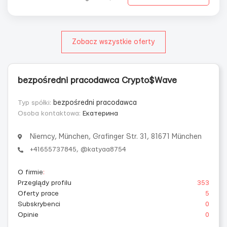
katyaa8754...
Zobacz wszystkie oferty
bezpośredni pracodawca Crypto$Wave
Typ spółki:
bezpośredni pracodawca
Osoba kontaktowa:
Екатерина
Niemcy, München, Grafinger Str. 31, 81671 München
+41655737845, @katyaa8754
O firmie
:
Przeglądy profilu
353
Oferty prace
5
Subskrybenci
0
Opinie
0