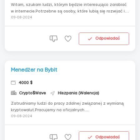
Witam, szukam ludzi, którym będzie interesująco zarabiać
w internecie.Potrzebne są osoby, które lubią się rozwijać i
próbować nowych rzeczy.Praca na giełdach Bybit/Binance.
09-08-2024
Rekrutujemy bez doświadczenia. (szkolenie
darmowe)Natychmiastowy start.Elastyczny grafik, możliwe
łączenie z główną pracą.Aby s...
Odpowiadać
Menedżer na Bybit
4000 $
Crypto$Wave
Hiszpania (Walencja)
Zatrudniamy ludzi do pracy zdalnej związanej z wymianą
kryptowalut.Pracujemy na oficjalnych
platformach.Natychmiastowy start.Elastyczny grafik,
09-08-2024
możliwość łączenia z główną pracą.Doświadczenie
zawodowe nie jest wymagane (zapewniamy szkolenie).Aby
skontaktować się ze mną, napisz na telegram
Odpowiadać