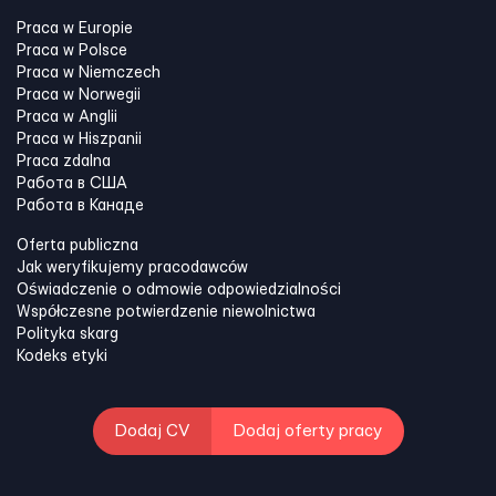
Praca w Europie
Praca w Polsce
Praca w Niemczech
Praca w Norwegii
Praca w Anglii
Praca w Hiszpanii
Praca zdalna
Работа в США
Работа в Канадe
Oferta publiczna
Jak weryfikujemy pracodawców
Oświadczenie o odmowie odpowiedzialności
Współczesne potwierdzenie niewolnictwa
Polityka skarg
Kodeks etyki
Dodaj CV
Dodaj oferty pracy