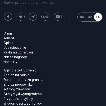
Serwis pracy na całym świecie.
RU
UA
PL
O nas
Kariera
Opinie
Ubezpieczenie
Reklama banerowa
Nasze nagrody
Kontakty
Agencje zatrudnienia
Znajdź na mapie
Forum o pracy za granicą
Znajdź pracownika
Katalog zawodów
Statystyki wynagrodzeń
Przydatne artykuły
Wiadomości z zagranicy