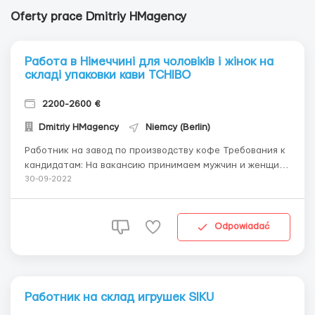
Oferty prace Dmitriy HMagency
Работа в Німеччині для чоловіків і жінок на
складі упаковки кави TCHIBO
2200-2600 €
Dmitriy HMagency
Niemcy (Berlin)
Работник на завод по производству кофе Требования к
кандидатам: На вакансию принимаем мужчин и женщин,
семейные пары. Возраст от 18 до 65 лет. Без знание
30-09-2022
языка Физически здоровы. Без вредных привычек.
Робочий день: 8-10-12 год/день, 5-6 днів на тиждень
Зарплата: 11-12 євро/год нетто. Рабочая...
Odpowiadać
Работник на склад игрушек SIKU