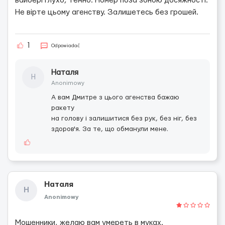
вайбері глухо, темно. Номер поза зоною досяжності.
Не вірте цьому агенству. Залишетесь без грошей.
1
Odpowiadać
Наталя
Н
Anonimowy
А вам Дмитре з цього агенства бажаю
ракету
на голову і залишитися без рук, без ніг, без
здоров'я. За те, що обманули мене.
Наталя
Н
Anonimowy
Мошенники, желаю вам умереть в муках.