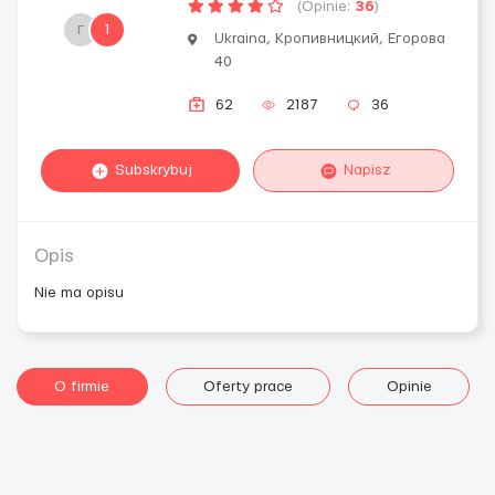
(Opinie:
36
)
г
1
Ukraina, Кропивницкий, Егорова
40
62
2187
36
Subskrybuj
Napisz
Opis
Nie ma opisu
O firmie
Oferty prace
Opinie