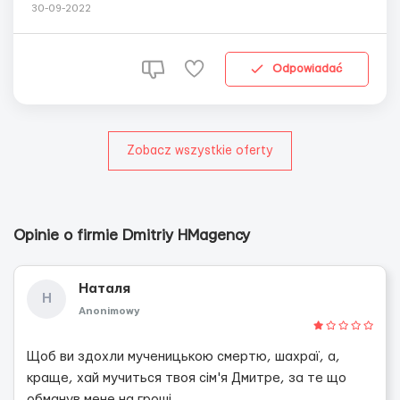
-Биометрический паспорт -Рабочая виза из стран ЕС
30-09-2022
Пол: Мужчины до 50 лет Обязанности на фабрике:
Работа с гипсокартоном, бетонные стяжки, покладка
плитки, столярные работы, монтаж и демонтаж окон и
Odpowiadać
дверей.Ремонт квартир,...
Zobacz wszystkie oferty
Opinie o firmie Dmitriy HMagency
Наталя
Н
Anonimowy
Щоб ви здохли мученицькою смертю, шахраї, а,
краще, хай мучиться твоя сім'я Дмитре, за те що
обманув мене на гроші.