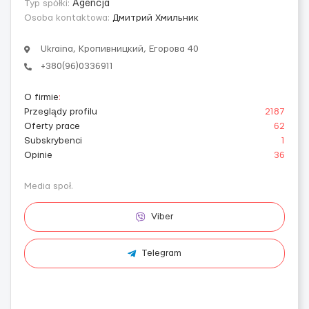
Typ spółki:
Agencja
Osoba kontaktowa:
Дмитрий Хмильник
Ukraina, Кропивницкий, Егорова 40
+380(96)0336911
O firmie
:
Przeglądy profilu
2187
Oferty prace
62
Subskrybenci
1
Opinie
36
Media społ.
Viber
Telegram