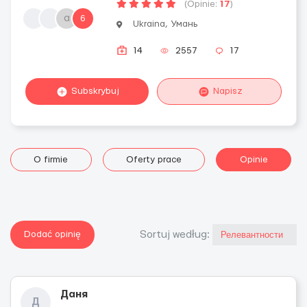
(Opinie:
17
)
а
6
Ukraina, Умань
14
2557
17
Subskrybuj
Napisz
O firmie
Oferty prace
Opinie
Dodać opinię
Sortuj według:
Даня
Д