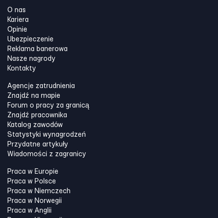
O nas
Kariera
Opinie
Ubezpieczenie
Reklama banerowa
Nasze nagrody
Kontakty
Agencje zatrudnienia
Znajdź na mapie
Forum o pracy za granicą
Znajdź pracownika
Katalog zawodów
Statystyki wynagrodzeń
Przydatne artykuły
Wiadomości z zagranicy
Praca w Europie
Praca w Polsce
Praca w Niemczech
Praca w Norwegii
Praca w Anglii