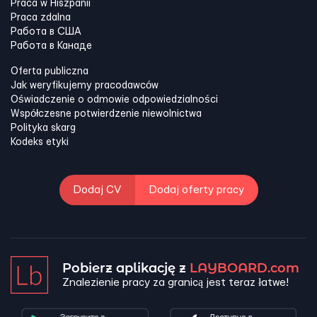
Praca w Hiszpanii
Praca zdalna
Работа в США
Работа в Канадe
Oferta publiczna
Jak weryfikujemy pracodawców
Oświadczenie o odmowie odpowiedzialności
Współczesne potwierdzenie niewolnictwa
Polityka skarg
Kodeks etyki
Dodaj CV
Dodaj oferty pracy
Pobierz aplikację z
LAYBOARD.com
Znalezienie pracy za granicą jest teraz łatwe!