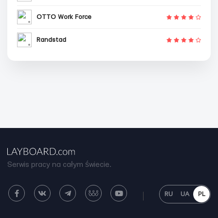
OTTO Work Force
Randstad
Serwis pracy na całym świecie.
RU
UA
PL