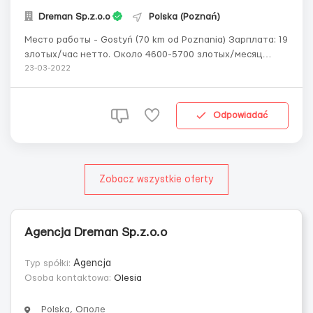
Dreman Sp.z.o.o
Polska (Poznań)
Место работы - Gostyń (70 km od Poznania) Зарплата: 19
злотых/час нетто. Около 4600-5700 злотых/месяц
нетто. Если ты студент до 26 лет - 21,45 злотых/час
23-03-2022
нетто за PIT-0 (наличие студенческого обязательно)
Рабочий график: 2 смены, понедельник-суббота по 12
часов в день. На 6.00 и на 18.00 ...
Odpowiadać
Zobacz wszystkie oferty
Agencja Dreman Sp.z.o.o
Typ spółki:
Agencja
Osoba kontaktowa:
Olesia
Polska, Ополе