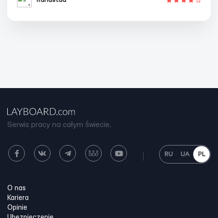
Serwis pracy na całym świecie.
RU
UA
PL
O nas
Kariera
Opinie
Ubezpieczenie