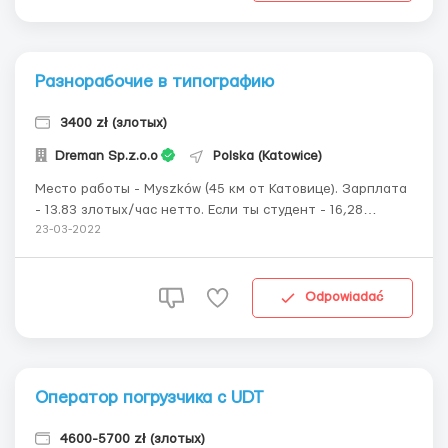
Разнорабочие в типографию
3400 zł (злотых)
Dreman Sp.z.o.o
Polska (Katowice)
Место работы - Myszków (45 км от Катовице). Зарплата
- 13.83 злотых/час нетто. Если ты студент - 16,28
злотых/час нетто за PIT-0 (наличие студенческого
23-03-2022
обязательно). График работы: 2 смены, с понедельника
по субботу/воскресенье (6 дней в неделю) 6.00-18.00
или 18.00-6.00 по 12 часов в ден...
Odpowiadać
Оператор погрузчика с UDT
4600-5700 zł (злотых)