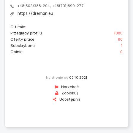
+48(503)388-204, +48(731)899-277
https://dreman.eu
O firmie
:
Przeglądy profilu
1880
Oferty prace
60
Subskrybenci
1
Opinie
0
Na stronie od
06.10.2021
Narzekać
Zablokuj
Udostępnij