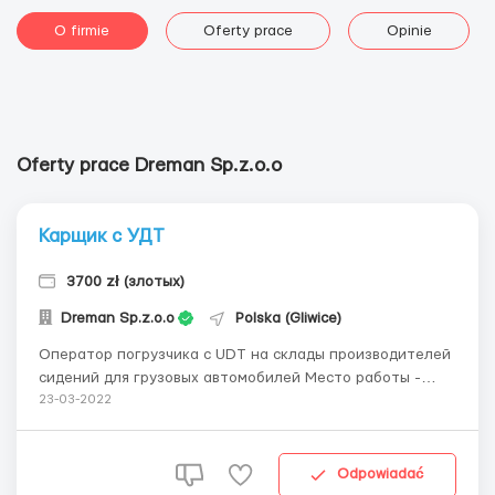
O firmie
Oferty prace
Opinie
Oferty prace Dreman Sp.z.o.o
Карщик с УДТ
3700 zł (злотых)
Dreman Sp.z.o.o
Polska (Gliwice)
Оператор погрузчика с UDT на склады производителей
сидений для грузовых автомобилей Место работы -
Gliwice Зарплата: 21,5 злотых/час нетто Если ты
23-03-2022
студент до 26 лет - 23,95 злотых/час нетто за PIT-0
(наличие студенческого обязательно) Рабочий график:
понедельник-пятница по 8-9 часов в день. Работа...
Odpowiadać