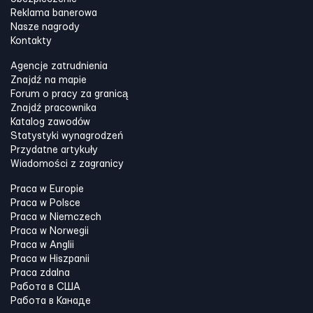
Reklama banerowa
Nasze nagrody
Kontakty
Agencje zatrudnienia
Znajdź na mapie
Forum o pracy za granicą
Znajdź pracownika
Katalog zawodów
Statystyki wynagrodzeń
Przydatne artykuły
Wiadomości z zagranicy
Praca w Europie
Praca w Polsce
Praca w Niemczech
Praca w Norwegii
Praca w Anglii
Praca w Hiszpanii
Praca zdalna
Работа в США
Работа в Канадe