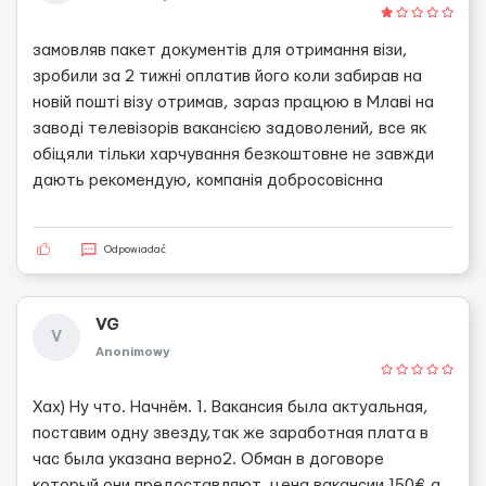
замовляв пакет документів для отримання візи,
зробили за 2 тижні оплатив його коли забирав на
новій пошті візу отримав, зараз працюю в Млаві на
заводі телевізорів вакансією задоволений, все як
обіцяли тільки харчування безкоштовне не завжди
дають рекомендую, компанія добросовіснна
Odpowiadać
VG
V
Anonimowy
Хах) Ну что. Начнём. 1. Вакансия была актуальная,
поставим одну звезду,так же заработная плата в
час была указана верно2. Обман в договоре
который они предоставляют, цена вакансии 150€,а