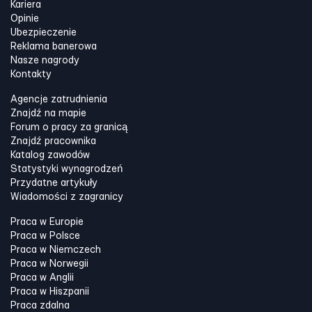
Kariera
Opinie
Ubezpieczenie
Reklama banerowa
Nasze nagrody
Kontakty
Agencje zatrudnienia
Znajdź na mapie
Forum o pracy za granicą
Znajdź pracownika
Katalog zawodów
Statystyki wynagrodzeń
Przydatne artykuły
Wiadomości z zagranicy
Praca w Europie
Praca w Polsce
Praca w Niemczech
Praca w Norwegii
Praca w Anglii
Praca w Hiszpanii
Praca zdalna