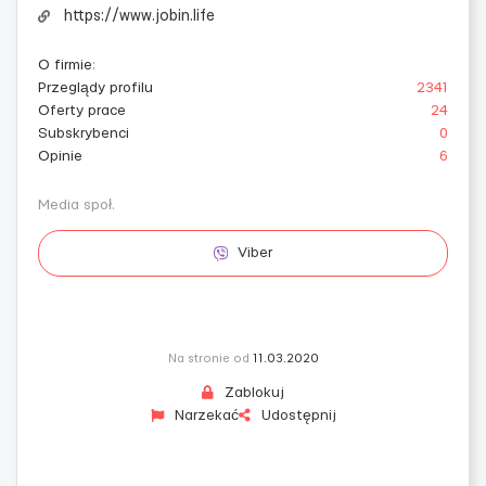
https://www.jobin.life
O firmie
:
Przeglądy profilu
2341
Oferty prace
24
Subskrybenci
0
Opinie
6
Media społ.
Viber
Na stronie od
11.03.2020
Zablokuj
Narzekać
Udostępnij