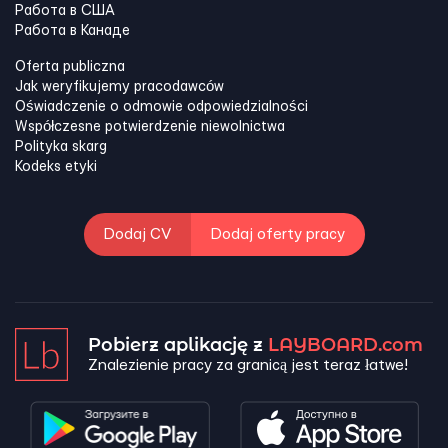
Работа в США
Работа в Канадe
Oferta publiczna
Jak weryfikujemy pracodawców
Oświadczenie o odmowie odpowiedzialności
Współczesne potwierdzenie niewolnictwa
Polityka skarg
Kodeks etyki
Dodaj CV
Dodaj oferty pracy
Pobierz aplikację z
LAYBOARD.com
Znalezienie pracy za granicą jest teraz łatwe!