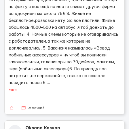
по факту с вас ещё на месте снимет другая фирма
за «документы» около 75€.3. Жильё не
бесплатное,развозки нету. За все платили. Жильё
обошлось 4500+500 на автобус ,чтоб доехать до
работы. 4. Ночные смены которые не оговаривались
с работодателем,а так же которые не
доплачивались. 5. Вакансия называлась «Завод
мобильных аксессуаров « ну чтоб вы понимали
газонокосилки,телевизоры по 70дюймов, мангалы,
гири (мобильные аксессуары)6. По приезду вас
встретят ,не переживайте,только на вокзале
посидите часов 5
...
Еще
Odpowiadać
Oksana Kasyan