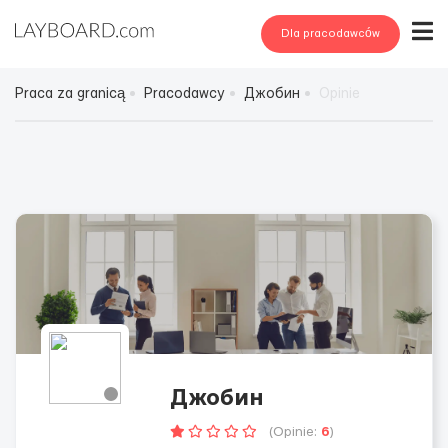
Dla pracodawców
Praca za granicą
Pracodawcy
Джобин
Opinie
Джобин
(Opinie:
6
)