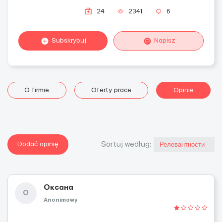
24
2341
6
Subskrybuj
Napisz
O firmie
Oferty prace
Opinie
Dodać opinię
Sortuj według:
Оксана
О
Anonimowy