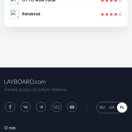
OTTO Work Force
Randstad
Serwis pracy na całym świecie.
RU
UA
PL
O nas