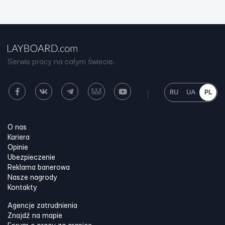
Serwis pracy na całym świecie.
RU
UA
PL
O nas
Kariera
Opinie
Ubezpieczenie
Reklama banerowa
Nasze nagrody
Kontakty
Agencje zatrudnienia
Znajdź na mapie