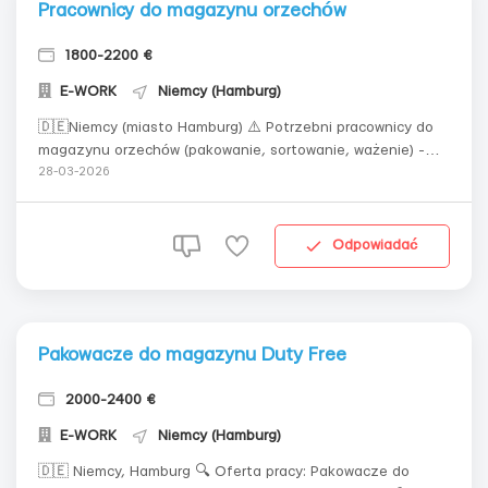
Pracownicy do magazynu orzechów
1800-2200 €
E-WORK
Niemcy (Hamburg)
🇩🇪Niemcy (miasto Hamburg) ⚠️ Potrzebni pracownicy do
magazynu orzechów (pakowanie, sortowanie, ważenie) -
kobiety i mężczyźni, *z szybkim przyjazdem* 📄
28-03-2026
*Przyjmujemy kandydatów z paragrafem 24.* 💰
Wynagrodzenie: 12 € brutto na godzinę. Wypłata
wynagrodzenia głównie raz w miesiącu (możliwość i...
Odpowiadać
Pakowacze do magazynu Duty Free
2000-2400 €
E-WORK
Niemcy (Hamburg)
🇩🇪 Niemcy, Hamburg 🔍 Oferta pracy: Pakowacze do