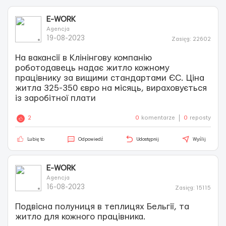
E-WORK
Agencja
19-08-2023
Zasięg: 22602
На вакансії в Клінінгову компанію
роботодавець надає житло кожному
працівнику за вищими стандартами ЄС. Ціна
житла 325-350 євро на місяць, вираховується
із заробітної плати
V
2
0
komentarze
0
reposty
i
e
Lubię to
Odpowiedź
Udostępnij
Wyślij
w
a
E-WORK
l
Agencja
l
16-08-2023
Zasięg: 15115
2
Подвісна полуниця в теплицях Бельгії, та
0
житло для кожного працівника.
i