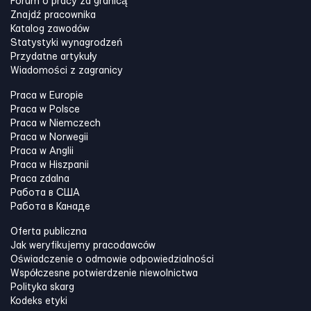
Forum o pracy za granicą
Znajdź pracownika
Katalog zawodów
Statystyki wynagrodzeń
Przydatne artykuły
Wiadomości z zagranicy
Praca w Europie
Praca w Polsce
Praca w Niemczech
Praca w Norwegii
Praca w Anglii
Praca w Hiszpanii
Praca zdalna
Работа в США
Работа в Канадe
Oferta publiczna
Jak weryfikujemy pracodawców
Oświadczenie o odmowie odpowiedzialności
Współczesne potwierdzenie niewolnictwa
Polityka skarg
Kodeks etyki