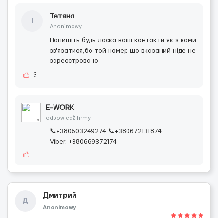
Тетяна
Т
Anonimowy
Напишіть будь ласка ваші контакти як з вами
зв'язатися,бо той номер що вказаний ніде не
зареєстровано
3
E-WORK
odpowiedź firmy
📞+380503249274 📞+380672131874
Viber: +380669372174
Дмитрий
Д
Anonimowy