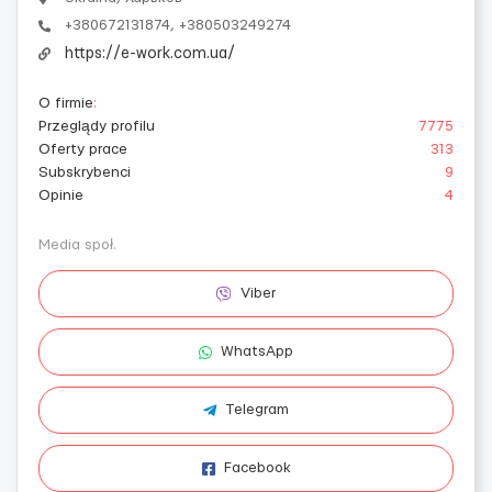
+380672131874, +380503249274
https://e-work.com.ua/
O firmie
:
Przeglądy profilu
7775
Oferty prace
313
Subskrybenci
9
Opinie
4
Media społ.
Viber
WhatsApp
Telegram
Facebook