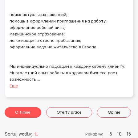
поиск актуальных вакансий;
помощь в оформлении приглашения на работу;
оформление рабочей визы;
медицинское страхование;
легализация в стране пребывания;
оформление вида на жительство в Европе.
Мы индивидуально подходим к каждому своему клиенту.
Многолетний опыт работы в кадровом бизнесе дает
возможность
...
Еще
O firmie
Oferty prace
Opinie
Sortuj według
Pokaż wg
5
10
15