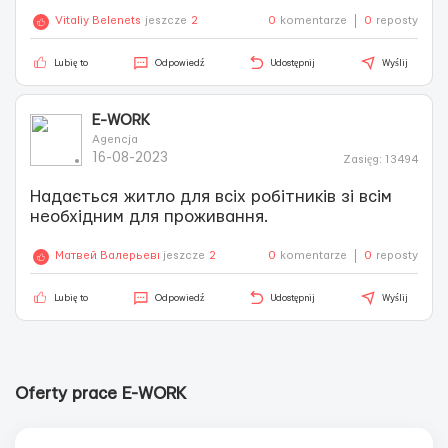
V
m
Vitaliy Belenets
jeszcze
2
0
komentarze
0
reposty
i
a
e
Lubię to
Odpowiedź
Udostępnij
Wyślij
g
w
e
a
s
E-WORK
l
Agencja
l
16-08-2023
Zasięg: 13494
8
Надається житло для всіх робітників зі всім
i
необхідним для проживання.
m
a
Матвей Валерьевич Лощилов
jeszcze
2
0
komentarze
0
reposty
g
Lubię to
Odpowiedź
Udostępnij
Wyślij
e
s
Oferty prace E-WORK