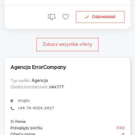
без о/р. Желание работать и зарабатывать; Хорошее
физическое и моральное состояние; Порядочность и
пунктуальность. Работа при производстве проду...
Odpowiadać
Zobacz wszystkie oferty
Agencja ErrorCompany
Typ spółki:
Agencja
Osoba kontaktowa:
nikk777
Anglia
+44-74-4004-3437
O firmie
:
Przeglądy profilu
1143
Oferty prace
4