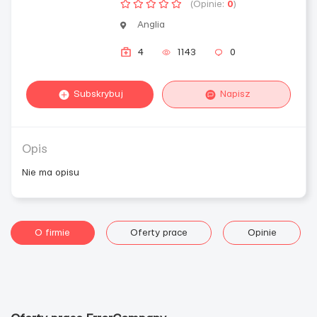
(Opinie:
0
)
Anglia
4
1143
0
Subskrybuj
Napisz
Opis
Nie ma opisu
O firmie
Oferty prace
Opinie