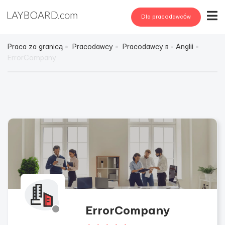
Dla pracodawców
Praca za granicą
Pracodawcy
Pracodawcy в - Anglii
ErrorCompany
ErrorCompany