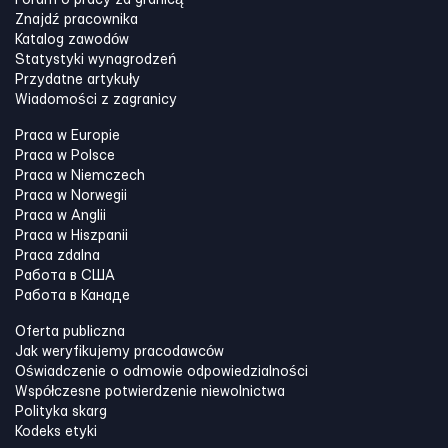
Forum o pracy za granicą
Znajdź pracownika
Katalog zawodów
Statystyki wynagrodzeń
Przydatne artykuły
Wiadomości z zagranicy
Praca w Europie
Praca w Polsce
Praca w Niemczech
Praca w Norwegii
Praca w Anglii
Praca w Hiszpanii
Praca zdalna
Работа в США
Работа в Канадe
Oferta publiczna
Jak weryfikujemy pracodawców
Oświadczenie o odmowie odpowiedzialności
Współczesne potwierdzenie niewolnictwa
Polityka skarg
Kodeks etyki