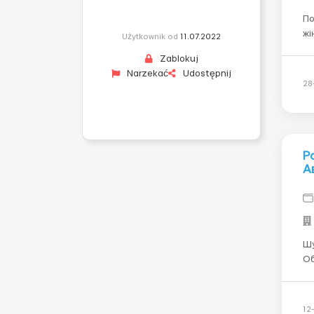
По
жі
Użytkownik od
11.07.2022
бл
Zablokuj
Об
Narzekać
Udostępnij
пі
28
Р
А
Шу
Об
то
термі
до
12