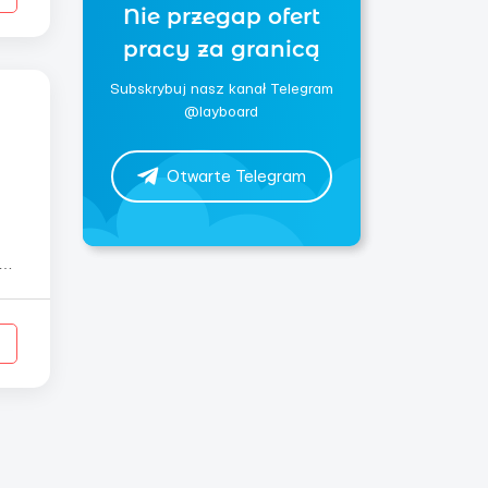
Nie przegap ofert
pracy za granicą
Subskrybuj nasz kanał Telegram
@layboard
Otwarte Telegram
к