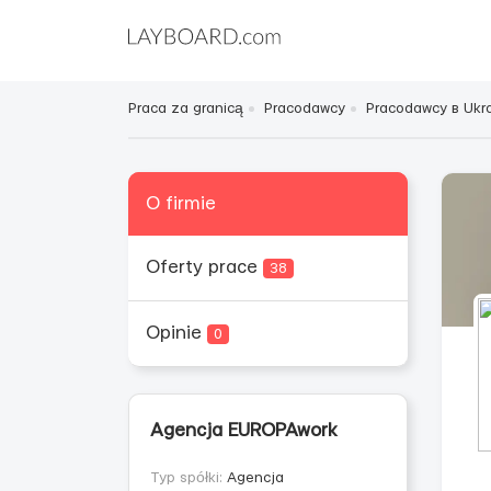
Praca za granicą
Pracodawcy
Pracodawcy в Ukra
O firmie
Oferty prace
38
Opinie
0
Agencja EUROPAwork
Typ spółki:
Agencja