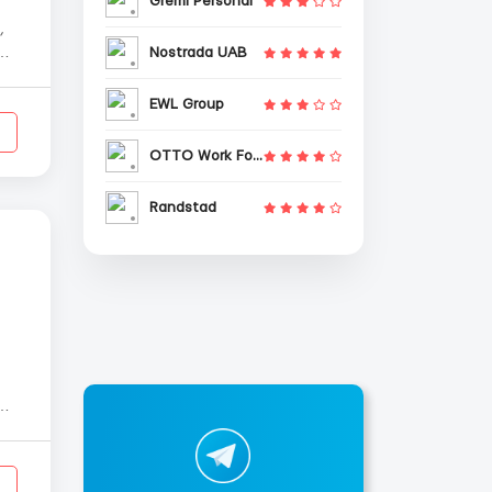
Gremi Personal
,
Nostrada UAB
,
EWL Group
OTTO Work Force
Randstad
их
ль