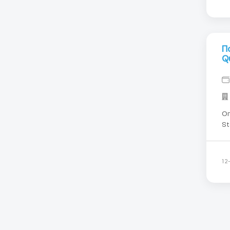
П
Q
Ог
St
то
то
ві
12