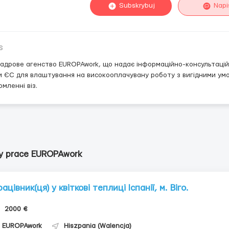
Subskrybuj
Napi
s
адрове агенство EUROPAwork, що надає інформаційно-консультаційн
и ЄС для влаштування на високооплачувану роботу з вигідними ум
мленні віз.
y prace EUROPAwork
ацівник(ця) у квіткові теплиці Іспанії, м. Віго.
2000 €
EUROPAwork
Hiszpania (Walencja)