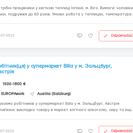
трібні працівники у квіткові теплиці Іспанії, м. Віго. Вимоги: чоловіки
нки, подружжя до 60 років. Умови: робота у теплицях, температура
изько 25 градусів. Температура контролюється автоматично.
ов'язки: посів насіння, висаджування розсади, догляд, схрещування
дготовка посадкових ...
Odpowiadać
-07-2022
обітник(ця) у супермаркет Billa у м. Зальцбург,
встрія
1500-1800 €
EUROPAwork
Austria (Salzburg)
каємо робітників у супермаркет Billa у м. Зальцбург, Австрія
ов'язки: викладка товару в маркет елітного алкоголю, сиру та інш
варів. Перевірка цінникив та товару на поличках магазину. Контро
ну придатності товару. Потрібні: Чоловіки, жінки, сімейні пари. Без
свіду. Вікові...
Odpowiadać
-07-2022