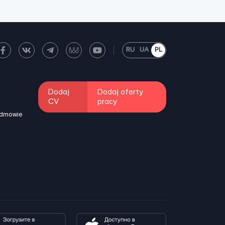
RU
UA
PL
Dodaj
Dodaj oferty
CV
pracy
odmowie
i