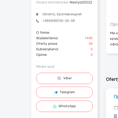
Osoba kontaktowa:
Nastya20222
Ukraina, Кропивницкий
+380(68)030-26-38
Opi
O firmie
:
Ми к
Wyświetlenia
1496
краї
Oferty prace
38
офор
Subskrybenci
0
Opinie
0
Media społ.
Viber
Ofert
Telegram
Пр
WhatsApp