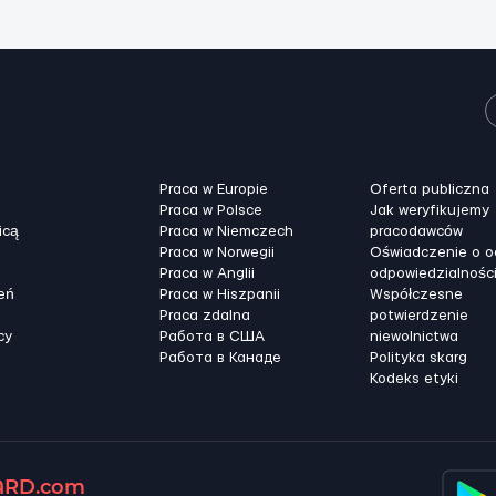
Praca w Europie
Oferta publiczna
Praca w Polsce
Jak weryfikujemy
icą
Praca w Niemczech
pracodawców
Praca w Norwegii
Oświadczenie o 
Praca w Anglii
odpowiedzialnośc
eń
Praca w Hiszpanii
Współczesne
Praca zdalna
potwierdzenie
cy
Работа в США
niewolnictwa
Работа в Канадe
Polityka skarg
Kodeks etyki
RD.com