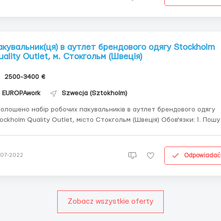
акувальник(ця) в аутлет брендового одягу Stockholm
uality Outlet, м. Стокгольм (Швеція)
2500-3400 €
EUROPAwork
Szwecja (Sztokholm)
олошено набір робочих пакувальників в аутлет брендового одягу
ockholm Quality Outlet, місто Стокгольм (Швеція) Обов'язки: 1. Пошу
вару за сканером. 2. Упаковка, фасування товару. 3. Маркування
вару. 4. Навантаження товару на палети (для чоловіків) Вимоги: Вік
д 19 до 60 років. ...
Odpowiadać
-07-2022
Zobacz wszystkie oferty