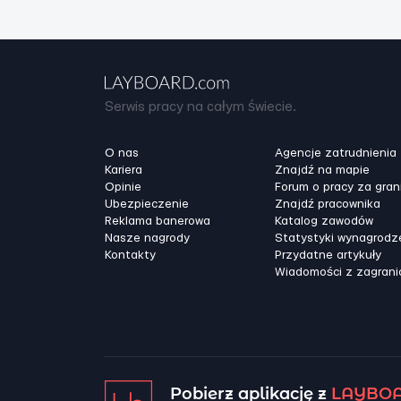
Serwis pracy na całym świecie.
O nas
Agencje zatrudnienia
Kariera
Znajdź na mapie
Opinie
Forum o pracy za gran
Ubezpieczenie
Znajdź pracownika
Reklama banerowa
Katalog zawodów
Nasze nagrody
Statystyki wynagrodz
Kontakty
Przydatne artykuły
Wiadomości z zagrani
Pobierz aplikację z
LAYBOA