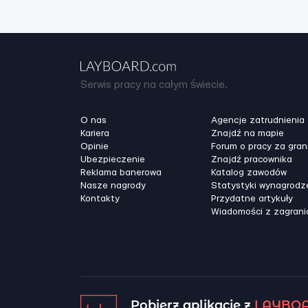
Serwis pracy na całym świecie.
O nas
Agencje zatrudnienia
Kariera
Znajdź na mapie
Opinie
Forum o pracy za gran
Ubezpieczenie
Znajdź pracownika
Reklama banerowa
Katalog zawodów
Nasze nagrody
Statystyki wynagrodz
Kontakty
Przydatne artykuły
Wiadomości z zagrani
Pobierz aplikację z
LAYBOA