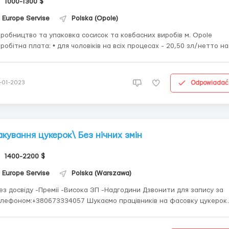
1000-1300 $
Europe Servise
Polska (Opole)
робництво та упаковка сосисок та ковбасних виробів м. Opole
робітна плата: • для чоловіків на всіх процесах - 20,50 зл/нетто на
дину • для жінок- 18,00 зл/год нетто • для кандидата до 26 років + 1
зл/годину до ставки (за наявності PESEL); Графік роботи: • Роб...
Odpowiadać
-01-2023
акування цукерок\ Без нічних змін
1400-2200 $
Europe Servise
Polska (Warszawa)
з досвіду -Премії -Висока ЗП -Надгодини Дзвонити для запису за
оном:+380673334057 Шукаємо працівників на фасовку цукерок
а - Погодинна оплата праці - Ставка - 16,5 зл.
у + Премії Графік роботи • 10-12-годинний робочий день •