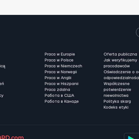
Praca w Europie
Oferta publiczna
Praca w Polsce
Jak weryfikujemy
icą
Praca w Niemczech
pracodawców
Praca w Norwegii
Oświadczenie o 
Praca w Anglii
odpowiedzialnośc
eń
Praca w Hiszpanii
Współczesne
Praca zdalna
potwierdzenie
cy
Работа в США
niewolnictwa
Работа в Канадe
Polityka skarg
Kodeks etyki
RD.com