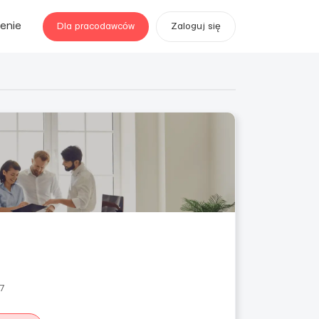
enie
Dla pracodawców
Zaloguj się
77