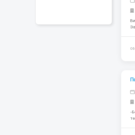
Ви
За
го
06
П
-Бе
телеф
BŁONIE Заробітна плат
за годин