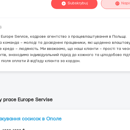
Subskrybuj
Napi
s
 Europe Service, кадрове агентство з працевлаштування в Польщі.
 команда – молоді та досвідчені працівники, які щоденно влаштову
 кредо – людяність. Ми вважаємо, що наші клієнти – прості та чесні
нтів, знаходимо індивідуальний підхід до кожного та цілодобово підт
і після оплати й від'їзду клієнта за кордон.
y prace Europe Servise
акування сосисок в Ополе