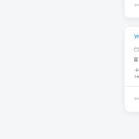
За
30
У
-Бе
теле
пос
На
По
30