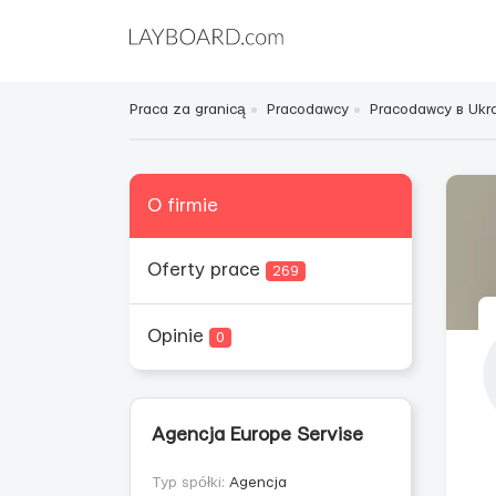
Praca za granicą
Pracodawcy
Pracodawcy в Ukra
O firmie
Oferty prace
269
Opinie
0
Agencja Europe Servise
Typ spółki:
Agencja