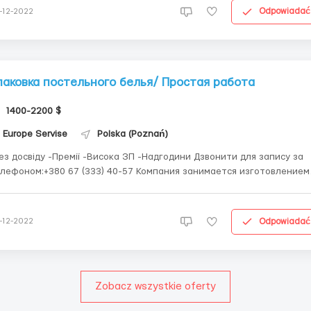
звичай...
Odpowiadać
-12-2022
паковка постельного белья/ Простая работа
1400-2200 $
Europe Servise
Polska (Poznań)
з досвіду -Премії -Висока ЗП -Надгодини Дзвонити для запису за
фоном:+380 67 (333) 40-57 Компания занимается изготовлением
тельного белья, одеял и подушек. Обязанности работников -
полнение подушек - Упаковка - Сложить продукцию в коробки -
жготовить к отправке - Контр...
Odpowiadać
-12-2022
Zobacz wszystkie oferty