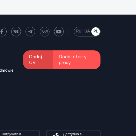
RU
UA
PL
Dodaj
Dodaj oferty
CV
pracy
odmowie
i