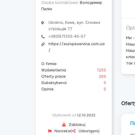
Osoba kontaktowa:
Володимир
Пилін
Ukraina, Киев, вул. Січових
Opi
стрільців 77
+380(67)333-40-57
Ми -
https://europeservice.com.ua
Наша
/
Наше
кліє
так 
O firmie
:
Wyświetlenia
1255
Oferty prace
269
Subskrybenci
0
Opinie
0
Ofert
Użytkownik od
12.10.2022
П
Zablokuj
Narzekać
Udostępnij