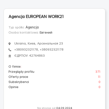
Agencja EUROPEAN WORK21
Typ spółki:
Agencja
Osoba kontaktowa:
Евгений
Ukraina, Киев, Арсенальная 23
+380932321178, +380932321178
ЄДРПОУ: 42764863
O firmie
:
Przeglądy profilu
371
Oferty prace
11
Subskrybenci
0
Opinie
0
Na stronie od
04.09.2024