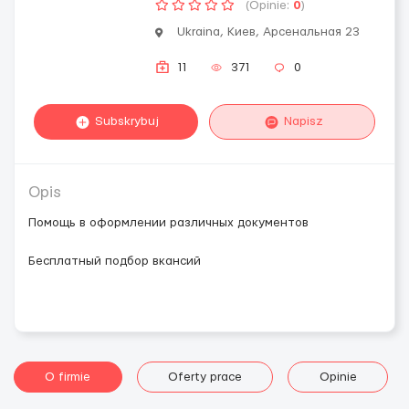
(Opinie:
0
)
Ukraina, Киев, Арсенальная 23
11
371
0
Subskrybuj
Napisz
Opis
Помощь в оформлении различных документов
Бесплатный подбор вкансий
O firmie
Oferty prace
Opinie