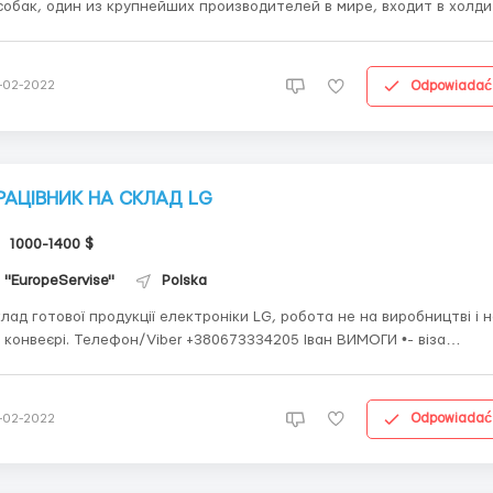
собак, один из крупнейших производителей в мире, входит в холди
 упаковке готовой продукции. Поэтому резких
хов и шума на рабочем месте нет. Работа заключается в упаковке
товой продукции, контрол...
Odpowiadać
-02-2022
РАЦІВНИК НА СКЛАД LG
1000-1400 $
''EuropeServise"
Polska
лад готової продукції електроніки LG, робота не на виробництві і 
. Телефон/Viber +380673334205 Іван ВИМОГИ •- віза
А ПЛАТА •- ставка 15,68 зл/год нетто різноробочий; •- 17,5 зл/
год карщик (з сертифікатом UDT); •- в середньом...
Odpowiadać
-02-2022