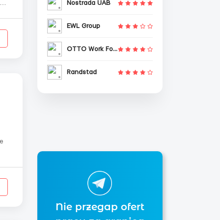
Nostrada UAB
нг
EWL Group
OTTO Work Force
Randstad
не
Nie przegap ofert