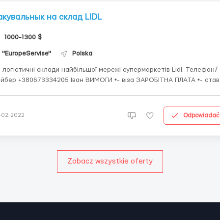
акувальнык на склад LIDL
1000-1300 $
''EuropeServise"
Polska
 логістичні склади найбільшої мережі супермаркетів Lidl. Телефон/
р +380673334205 Іван ВИМОГИ •- віза ЗАРОБІТНА ПЛАТА •- ставка
/год нетто; Графік роботи •-LIDL Będzin - на відділі комплектації
бота від 06:00 до виконання замовлення (...
Odpowiadać
-02-2022
Zobacz wszystkie oferty