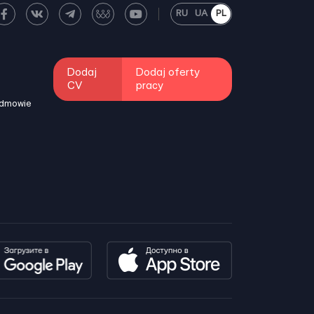
RU
UA
PL
Dodaj
Dodaj oferty
CV
pracy
odmowie
i