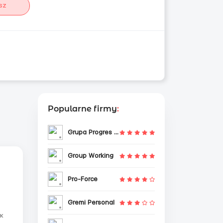
sz
Popularne firmy
:
Grupa Progres Sp. z o.o.
Group Working
Pro-Force
Gremi Personal
к