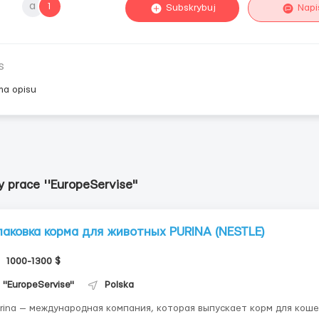
a
1
Subskrybuj
Napi
s
ma opisu
y prace ''EuropeServise"
паковка корма для животных PURINA (NESTLE)
1000-1300 $
''EuropeServise"
Polska
rina — международная компания, которая выпускает корм для коше