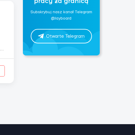
pracy za granicą
Subskrybuj nasz kanał Telegram
@layboard
Otwarte Telegram