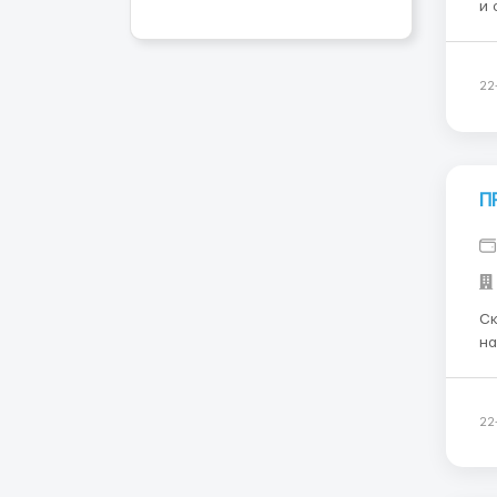
и 
Нестле. Работа на
запа
го
22
П
Ск
на конвеєрі
ЗАРОБІТН
22