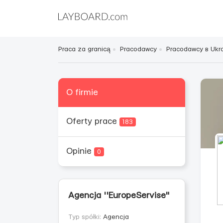
Praca za granicą
Pracodawcy
Pracodawcy в Ukra
O firmie
Oferty prace
183
Opinie
0
Agencja ''EuropeServise"
Typ spółki:
Agencja