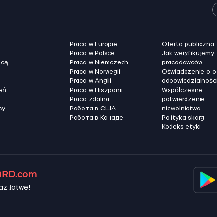
Praca w Europie
Oferta publiczna
Praca w Polsce
Jak weryfikujemy
icą
Praca w Niemczech
pracodawców
Praca w Norwegii
Oświadczenie o 
Praca w Anglii
odpowiedzialnośc
eń
Praca w Hiszpanii
Współczesne
Praca zdalna
potwierdzenie
cy
Работа в США
niewolnictwa
Работа в Канадe
Polityka skarg
Kodeks etyki
RD.com
az łatwe!