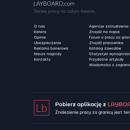
Serwis pracy na całym świecie.
O nas
Agencje zatrudnienia
Kariera
Znajdź na mapie
Opinie
Forum o pracy za gran
Ubezpieczenie
Znajdź pracownika
Reklama banerowa
Katalog zawodów
Nasze nagrody
Statystyki wynagrodz
Kontakty
Przydatne artykuły
Wiadomości z zagrani
Pobierz aplikację z
LAYBOA
Znalezienie pracy za granicą jest ter