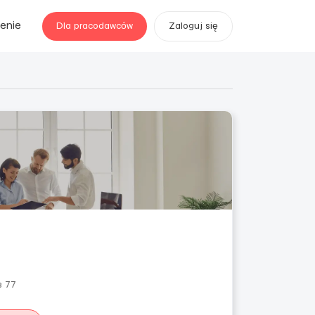
enie
Dla pracodawców
Zaloguj się
в 77