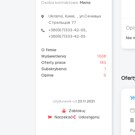
Osoba kontaktowa:
Мила
Ukraina, Киев, , ул.Сечевых
Стрельцов 77
Opi
+380(67)333-42-05,
+380(67)333-42-05
Nie 
O firmie
:
Wyświetlenia
1508
Oferty prace
183
Subskrybenci
1
Opinie
0
Ofert
У
Użytkownik od
23.11.2021
Zablokuj
Narzekać
Udostępnij
Pu