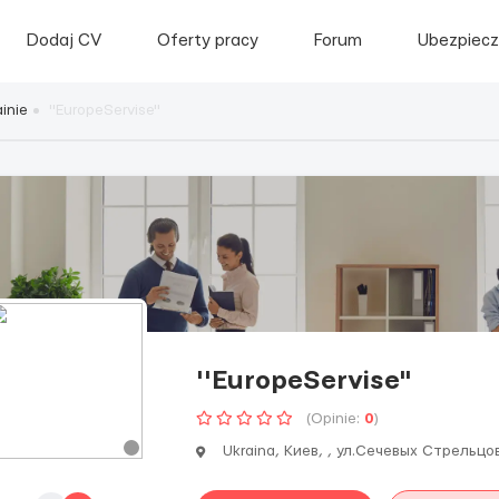
Dodaj CV
Oferty pracy
Forum
Ubezpiecz
inie
''EuropeServise"
''EuropeServise"
(Opinie:
0
)
Ukraina, Киев, , ул.Сечевых Стрельцо