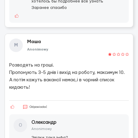
хотелось бы подробнее все узнать
Заранее спасибо
Маша
М
Anonimowy
Розводять на гроші.
Пропонують 3-5 днів і вихід на роботу, максимум 10.
А потім кажуть вакансії немає,і в чорний список
кидають!
Odpowiadać
Олександр
О
Anonimowy
Звідки така інфа?