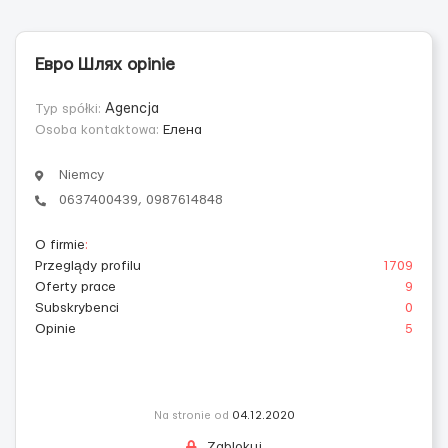
Евро Шлях opinie
Typ spółki:
Agencja
Osoba kontaktowa:
Елена
Niemcy
0637400439, 0987614848
O firmie
:
Przeglądy profilu
1709
Oferty prace
9
Subskrybenci
0
Opinie
5
Na stronie od
04.12.2020
Zablokuj