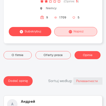
(Opinie:
5
)
Niemcy
9
1709
5
Subskrybuj
Napisz
O firmie
Oferty prace
Opinie
Dodać opinię
Sortuj według:
Андрей
А