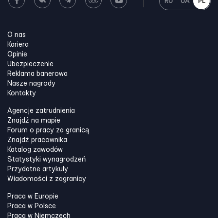
RU
UA
PL
O nas
Kariera
Opinie
Ubezpieczenie
Reklama banerowa
Nasze nagrody
Kontakty
Agencje zatrudnienia
Znajdź na mapie
Forum o pracy za granicą
Znajdź pracownika
Katalog zawodów
Statystyki wynagrodzeń
Przydatne artykuły
Wiadomości z zagranicy
Praca w Europie
Praca w Polsce
Praca w Niemczech