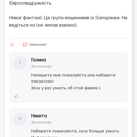
Євроспівдружність
Ніякої фантазії. Це група мошенників із Запоріжжя. Не
ведіться на їхні липові вакансії.
Odpowiadać
Галина
Г
Anonimowy
Напишите мне пожалуйста или наберите
0963613951
Хочу у вас узнать об этой фирме )
Никита
Н
Anonimowy
Наберите пожалуйста, хочу больше узнать