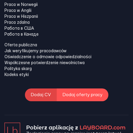
Praca w Norwegii
Praca w Anglii
Praca w Hiszpanii
Praca zdalna
Работа в США
Работа в Канадe
Oferta publiczna
Jak weryfikujemy pracodawców
Oświadczenie o odmowie odpowiedzialności
Współczesne potwierdzenie niewolnictwa
Polityka skarg
Kodeks etyki
Dodaj CV
Dodaj oferty pracy
Pobierz aplikację z
LAYBOARD.com