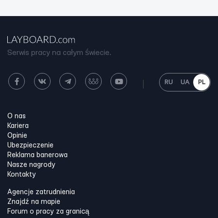
Serwis pracy na całym świecie.
RU
UA
PL
O nas
Kariera
Opinie
Ubezpieczenie
Reklama banerowa
Nasze nagrody
Kontakty
Agencje zatrudnienia
Znajdź na mapie
Forum o pracy za granicą