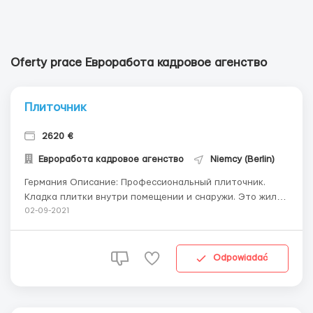
Oferty prace Евроработа кадровое агенство
Плиточник
2620 €
Евроработа кадровое агенство
Niemcy (Berlin)
Германия Описание: Профессиональный плиточник.
Кладка плитки внутри помещении и снаружи. Это жилые
дома и помещения, территория фермы (не склады).
02-09-2021
Зарплата: 10 -11евро / час. Оплата на карту (евровый
счёт). Проживание 150-200 евро\месяц за коммунальные
в среднемна человека за еврохосте...
Odpowiadać