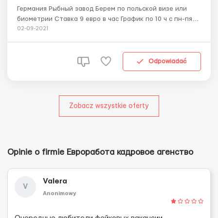
Германия Рыбный завод Берем по польской визе или
биометрии Ставка 9 евро в час График по 10 ч с пн-пят,
суббота по 8 ч , вос. -выходной Обязанности -
02-09-2021
разбирать рыбу, складывать, резать, паковка,
расфасотка , отгрузка . Мужчины и женщины, семейные
пары до 50 лет! Жилье предоставляет ...
Odpowiadać
Zobacz wszystkie oferty
Opinie o firmie Евроработа кадровое агенство
Valera
V
Anonimowy