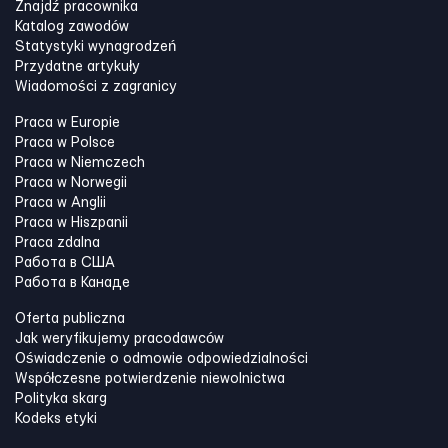
Znajdź pracownika
Katalog zawodów
Statystyki wynagrodzeń
Przydatne artykuły
Wiadomości z zagranicy
Praca w Europie
Praca w Polsce
Praca w Niemczech
Praca w Norwegii
Praca w Anglii
Praca w Hiszpanii
Praca zdalna
Работа в США
Работа в Канадe
Oferta publiczna
Jak weryfikujemy pracodawców
Oświadczenie o odmowie odpowiedzialności
Współczesne potwierdzenie niewolnictwa
Polityka skarg
Kodeks etyki