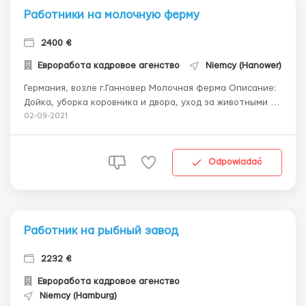
Работники на молочную ферму
2400 €
Евроработа кадровое агенство
Niemcy (Hanower)
Германия, возле г.Ганновер Молочная ферма Описание:
Дойка, уборка коровника и двора, уход за животными ,
инъекции, кормление Жильё - 100 евро в месяц, чисто
02-09-2021
за коммунальные , для семейных пар отдельно комната
Зарплата: 10 евро / час, есть бонусы за переработку В
месяц 180 -240 ча...
Odpowiadać
Работник на рыбный завод
2232 €
Евроработа кадровое агенство
Niemcy (Hamburg)