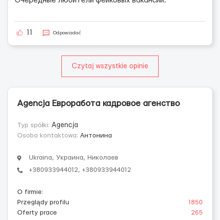
Очередные любители фейковых вакансии.
11
Odpowiadać
Czytaj wszystkie opinie
Agencja Евроработа кадровое агенство
Typ spółki:
Agencja
Osoba kontaktowa:
Антонина
Ukraina, Украина, Николаев
+380933944012, +380933944012
O firmie
:
Przeglądy profilu
1850
Oferty prace
265