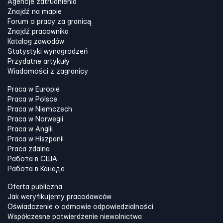
Agencje zatrudnienia
Znajdź na mapie
Forum o pracy za granicą
Znajdź pracownika
Katalog zawodów
Statystyki wynagrodzeń
Przydatne artykuły
Wiadomości z zagranicy
Praca w Europie
Praca w Polsce
Praca w Niemczech
Praca w Norwegii
Praca w Anglii
Praca w Hiszpanii
Praca zdalna
Работа в США
Работа в Канадe
Oferta publiczna
Jak weryfikujemy pracodawców
Oświadczenie o odmowie odpowiedzialności
Współczesne potwierdzenie niewolnictwa