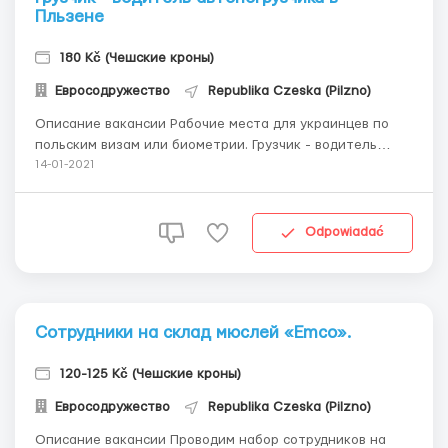
Пльзене
180 Kč (Чешские кроны)
Евросодружество
Republika Czeska (Pilzno)
Описание вакансии Рабочие места для украинцев по
польским визам или биометрии. Грузчик - водитель
автопогрузчика 7 тонн. Долгосрочная работа в. Плзень,
14-01-2021
Чехия. Условия: Оплата 180 крон / час, доплаты и
бонусы. Средняя з / п 32 000 крон в месяц. Работа с
проживанием. Выплата авансов по дог...
Odpowiadać
Сотрудники на склад мюслей «Emco».
120-125 Kč (Чешские кроны)
Евросодружество
Republika Czeska (Pilzno)
Описание вакансии Проводим набор сотрудников на