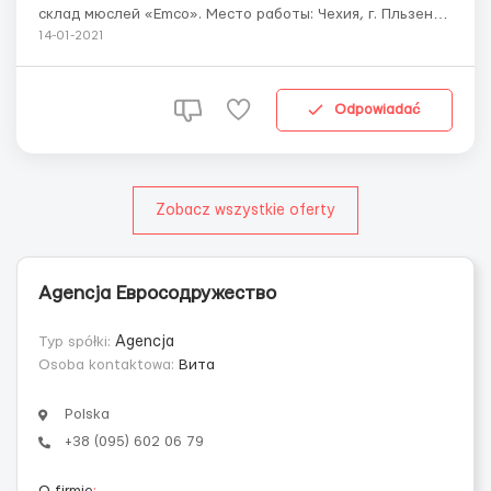
склад мюслей «Emco». Место работы: Чехия, г. Пльзень.
Подготовим полный пакет документов для получения
14-01-2021
рабочей «полугодовой» визы. Только официальное
трудоустройство! Требования: Мужчины, девушки,
семейные пары...
Odpowiadać
Zobacz wszystkie oferty
Agencja Евросодружество
Typ spółki:
Agencja
Osoba kontaktowa:
Вита
Polska
+38 (095) 602 06 79