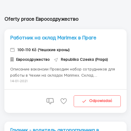
Oferty prace Евросодружество
Работник на склад Marimex в Праге
100-110 Kč (Чешские кроны)
Евросодружество
Republika Czeska (Praga)
Описание вакансии Проводим набор сотрудников для
работы в Чехии на складах Marimex. Склад
ориентирован на сельхозяйственные и домашние
14-01-2021
товары, такие как сауны, каркасные бассейны, джакузи,
вентиляторы, кондиционеры. Местоположение: Прага.
Условия: Платное проживание- 4800 крон/мес(...
Odpowiadać
Грузчик - водитель автопогрузчика в