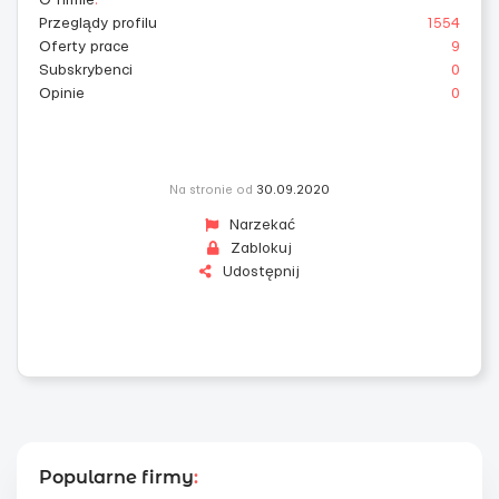
O firmie
:
Przeglądy profilu
1554
Oferty prace
9
Subskrybenci
0
Opinie
0
Na stronie od
30.09.2020
Narzekać
Zablokuj
Udostępnij
Popularne firmy
: