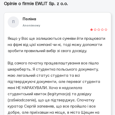
Opinie o firmie EWLIT Sp. z o.o.
Поліна
П
Anonimowy
Якщо у Вас ще залишаються сумніви йти працювати
на фірмі від цієї компанії чи ні, тоді можу допомогти
зробити правильний вибір зі свого досвіду.
Від самого початку працевлаштування все пішло
шкереберть. Я студентка польського документу,
маю легальний статус студента та всі
підтверджуючі документи, але переваг студента
мені НЕ НАРАХУВАЛИ. Хоча я надсилала
студентський квиток (legitymacja) та довідку
(zaświadczenie), що це підтверджує. Спочатку
куратор Сергій запевняв, що все пройшло і все
добре, але приїхавши на місце, в місто Щецин на