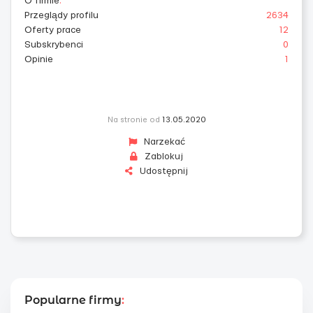
O firmie
:
Przeglądy profilu
2634
Oferty prace
12
Subskrybenci
0
Opinie
1
Na stronie od
13.05.2020
Narzekać
Zablokuj
Udostępnij
Popularne firmy
: