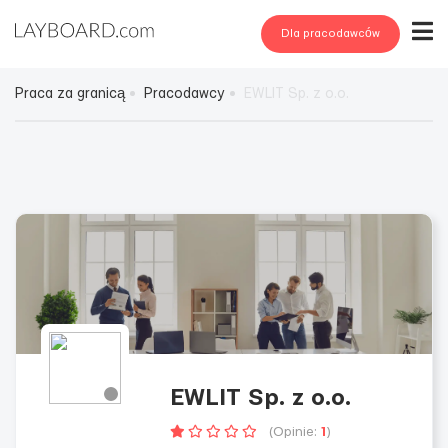
Dla pracodawców
Praca za granicą
Pracodawcy
EWLIT Sp. z o.o.
EWLIT Sp. z o.o.
(Opinie:
1
)