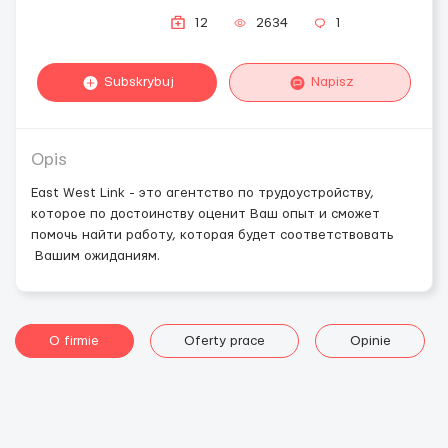
12
2634
1
Subskrybuj
Napisz
Opis
East West Link - это агентство по трудоустройству,
которое по достоинству оценит Ваш опыт и сможет
помочь найти работу, которая будет соответствовать
Вашим ожиданиям.
O firmie
Oferty prace
Opinie