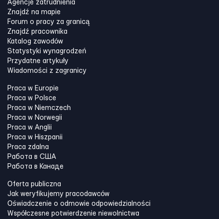
Agencje zatrudnienia
Znajdź na mapie
Forum o pracy za granicą
Znajdź pracownika
Katalog zawodów
Statystyki wynagrodzeń
Przydatne artykuły
Wiadomości z zagranicy
Praca w Europie
Praca w Polsce
Praca w Niemczech
Praca w Norwegii
Praca w Anglii
Praca w Hiszpanii
Praca zdalna
Работа в США
Работа в Канадe
Oferta publiczna
Jak weryfikujemy pracodawców
Oświadczenie o odmowie odpowiedzialności
Współczesne potwierdzenie niewolnictwa