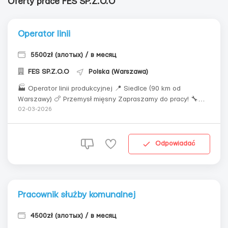
Oferty prace FES SP.Z.O.O
Operator linii
5500zł (злотых) / в месяц
FES SP.Z.O.O
Polska (Warszawa)
🏭 Operator linii produkcyjnej 📍 Siedlce (90 km od
Warszawy) 🍗 Przemysł mięsny Zapraszamy do pracy! 🔧
Obowiązki: • Kontrola i obsługa maszyn produkcyjnych •
02-03-2026
Wymiana noży i elementów wyposażenia • Regularne
czyszczenie sprzętu • Proste naprawy techniczne
(przykręcić/odkręcić) 👤 Wymagania: • K...
Odpowiadać
Pracownik służby komunalnej
4500zł (злотых) / в месяц