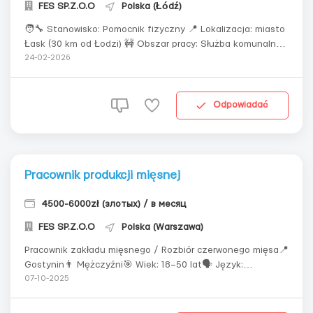
FES SP.Z.O.O
Polska (Łódź)
🧑🔧 Stanowisko: Pomocnik fizyczny 📍 Lokalizacja: miasto
Łask (30 km od Łodzi) 🚧 Obszar pracy: Służba komunalna
🗓 Harmonogram pracy: Poniedziałek–Piątek: 07:00 – 16:00
24-02-2026
W sezonie: 06:30 – 15:30 8–10 godzin dziennie 5 dni w
tygodniu Możliwe dyżury w weekendy (na życzenie) W
mies...
Odpowiadać
Pracownik produkcji mięsnej
4500-6000zł (злотых) / в месяц
FES SP.Z.O.O
Polska (Warszawa)
Pracownik zakładu mięsnego / Rozbiór czerwonego mięsa📍
Gostynin👨 Mężczyźni🎯 Wiek: 18–50 lat🗣️ Język:
podstawowy polski (zrozumienie instrukcji)Doświadczenie
07-10-2025
(obowiązkowe):Praca z czerwonym mięsem 🥩Używanie
noża do wykrawaniaPodstawowy rozbiór mięsa (podział