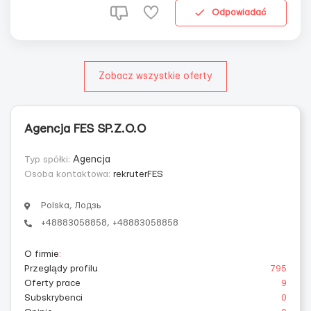
tusz, półtusz)Główne obowiązki:Podział pół...
Odpowiadać
Zobacz wszystkie oferty
Agencja FES SP.Z.O.O
Typ spółki:
Agencja
Osoba kontaktowa:
rekruterFES
Polska, Лодзь
+48883058858, +48883058858
O firmie
:
Przeglądy profilu
795
Oferty prace
9
Subskrybenci
0