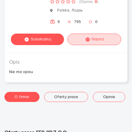
(Opinie:
0
)
Polska, Лодзь
9
795
0
Subskrybuj
Napisz
Opis
Nie ma opisu
O firmie
Oferty prace
Opinie