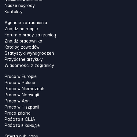
Nasze nagrody
Kontakty
Agencje zatrudnienia
Znajdź na mapie
Forum o pracy za granicą
Znajdź pracownika
Katalog zawodów
Statystyki wynagrodzeń
Przydatne artykuły
Wiadomości z zagranicy
Praca w Europie
Praca w Polsce
Praca w Niemczech
Praca w Norwegii
Praca w Anglii
Praca w Hiszpanii
Praca zdalna
Работа в США
Работа в Канадe
Oferta publiczna