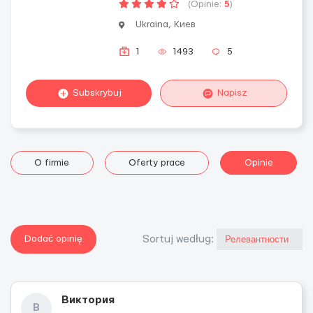
(Opinie:
5
)
Ukraina, Киев
1
1493
5
Subskrybuj
Napisz
O firmie
Oferty prace
Opinie
Dodać opinię
Sortuj według:
Виктория
В