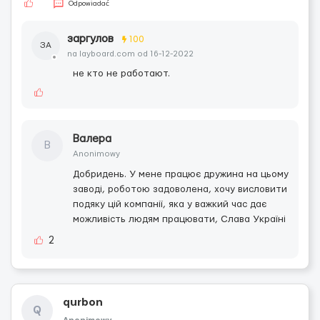
Odpowiadać
заргулов
100
ЗА
na layboard.com od 16-12-2022
не кто не работают.
Валера
В
Anonimowy
Добридень. У мене працює дружина на цьому
заводі, роботою задоволена, хочу висловити
подяку цій компанії, яка у важкий час дає
можливість людям працювати, Слава Україні
2
qurbon
Q