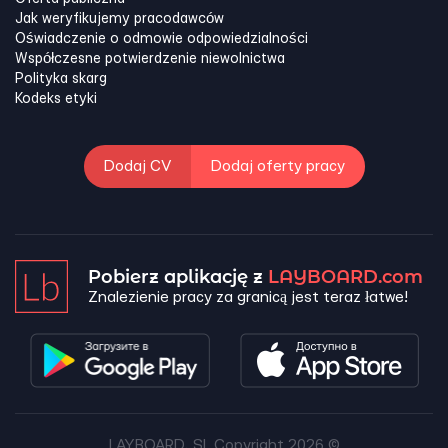
Jak weryfikujemy pracodawców
Oświadczenie o odmowie odpowiedzialności
Współczesne potwierdzenie niewolnictwa
Polityka skarg
Kodeks etyki
Dodaj CV
Dodaj oferty pracy
Pobierz aplikację z
LAYBOARD.com
Znalezienie pracy za granicą jest teraz łatwe!
LAYBOARD, SL Copyright 2026 ©