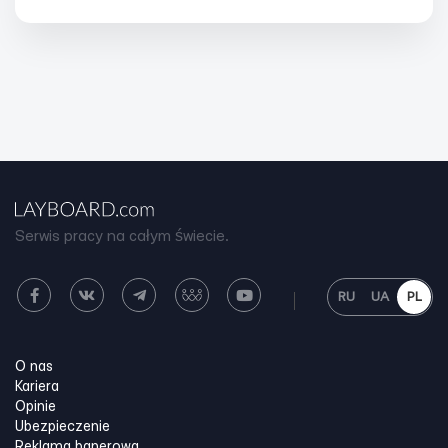
Serwis pracy na całym świecie.
RU
UA
PL
O nas
Kariera
Opinie
Ubezpieczenie
Reklama banerowa