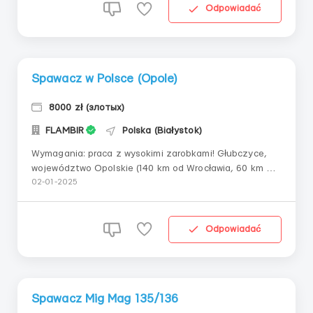
czytania rysunków technicznych (mile widziane);
Odpowiadać
Odpowiedzial...
Spawacz w Polsce (Opole)
8000 zł (злотых)
FLAMBIR
Polska (Białystok)
Wymagania: praca z wysokimi zarobkami! Głubczyce,
województwo Opolskie (140 km od Wrocławia, 60 km od
Opole) Stawka 31 zl/netto za godzinę + premie. Grafik
02-01-2025
(godziny pracy/przerwy) - ️‍ Zmiana dzienna 8-9 godzin,
praca w sobotę. Możliwość pracy w nadgodzinach. w
okresie dużego obciążenia możliwe...
Odpowiadać
Spawacz Mig Mag 135/136