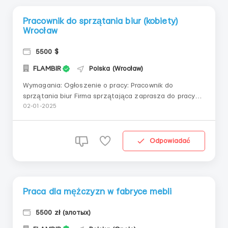
Pracownik do sprzątania biur (kobiety)
Wrocław
5500 $
FLAMBIR
Polska (Wrocław)
Wymagania: Ogłoszenie o pracy: Pracownik do
sprzątania biur Firma sprzątająca zaprasza do pracy
pracownika do sprzątania pomieszczeń biurowych! Jeśli
02-01-2025
jesteś odpowiedzialny, skrupulatny i gotowy do pracy w
zespole, szukamy właśnie Ciebie! Główne obowiązki:
Regularne sprzątanie pomieszczeń biurowych...
Odpowiadać
Praca dla mężczyzn w fabryce mebli
5500 zł (злотых)