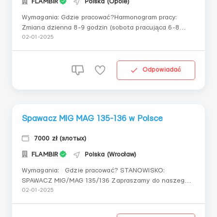
FLAMBIR
Polska (Opole)
Wymagania: Gdzie pracować?Harmonogram pracy:
Zmiana dzienna 8-9 godzin (sobota pracująca 6-8
godzin) 6:00-14:00-15:00, przerwa 10:00-15 minut(*może
02-01-2025
się zmieniać w zależności od wielkości produkcji, także
w niektórych zakładach podczas okresu szkoleniowego
godzin jest mniej).Krótki opis obowiązków:Są...
Odpowiadać
Spawacz MIG MAG 135-136 w Polsce
7000 zł (злотых)
FLAMBIR
Polska (Wrocław)
Wymagania: Gdzie pracować? STANOWISKO:
SPAWACZ MIG/MAG 135/136 Zapraszamy do naszego
zespołu doświadczonych spawaczy do pracy przy
02-01-2025
spawaniu kotłów i bojlerów. Wymagania dla kandydata:
Doświadczenie z MIG/MAG 135/136; Umiejętność