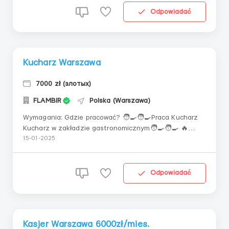
studentów: 28.10 zł 🕒Grafik (godziny pracy/przerwy) -
Odpowiadać
❤️‍Zmiany dzi...
Kucharz Warszawa
7000 zł (злотых)
FLAMBIR
Polska (Warszawa)
Wymagania: Gdzie pracować? 🧑‍🍳🧑‍🍳Praca Kucharz
Kucharz w zakładzie gastronomicznym🧑‍🍳🧑‍🍳 🔥
Praca bezpośrednio od pracodawcy🔥 Warszawa
15-01-2025
/Szczecin/Gdańsk 💙Wymagania dla kandydatów brak
ograniczeń wiekowych doświadczenie w pracy jako
kucharz umiejętność komunikacji w języku po...
Odpowiadać
Kasjer Warszawa 6000zł/mies.