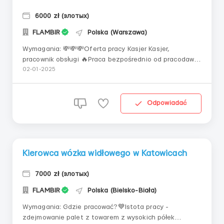
6000 zł (злотых)
FLAMBIR
Polska (Warszawa)
Wymagania: 💸💸💸Oferta pracy Kasjer Kasjer,
pracownik obsługi 🔥Praca bezpośrednio od pracodawcy
🔥 Wrocław/Warszawa 💙Wymagania dla kandydatów
02-01-2025
do 50 lat język polski na wysokim poziomie
obowiązkowa książeczka sanepidowska i badania
lekarskie 💙Obowiązki Obsługa klientów, sprzedaż
Odpowiadać
oferowanych usług, pro...
Kierowca wózka widłowego w Katowicach
7000 zł (злотых)
FLAMBIR
Polska (Bielsko-Biała)
Wymagania: Gdzie pracować?💙Istota pracy -
zdejmowanie palet z towarem z wysokich półek