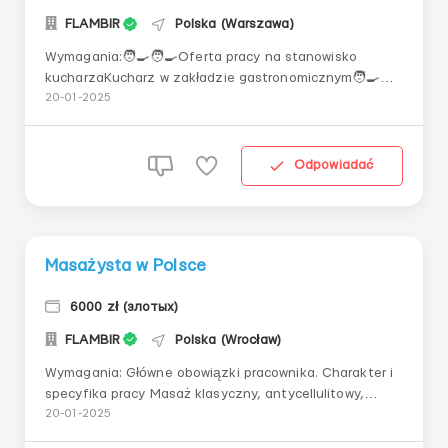
FLAMBIR
Polska (Warszawa)
Wymagania:🧑‍🍳🧑‍🍳Oferta pracy na stanowisko
kucharzaKucharz w zakładzie gastronomicznym🧑‍🍳
🧑‍🍳🔥Praca bezpośrednio od pracodawcy🔥💙
20-01-2025
Wymagania dla kandydatówbrak ograniczeń
wiekowychdoświadczenie w pracy jako
kucharzkomunikatywna znajomość języka
Odpowiadać
polskiegoobowiązkowy sanepid i zaświadczeni...
Masażysta w Polsce
6000 zł (злотых)
FLAMBIR
Polska (Wrocław)
Wymagania: Główne obowiązki pracownika. Charakter i
specyfika pracy Masaż klasyczny, antycellulitowy,
relaksacyjny. Wśród masaży - liczą się najprostsze
20-01-2025
Trzeba być na stanowisku pracy niezależnie od tego,