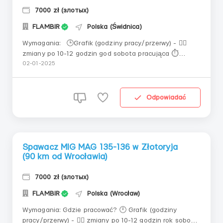
7000 zł (злотых)
FLAMBIR
Polska (Świdnica)
Wymagania: 🕒Grafik (godziny pracy/przerwy) - ❤️‍🔥
zmiany po 10-12 godzin god sobota pracująca ⏱️
przerwa 25 min - płatna! 🏠Zakwaterowanie -
02-01-2025
zapewniamy za 500 zł z pensji (mieszkania) Dojazd
samochodem (lub rowerem) 💙Istota pracy 🔹Przy
przyjęciu do pracy przechodzą testy! Spawają
Odpowiadać
pojemniki...
Spawacz MIG MAG 135-136 w Złotoryja
(90 km od Wrocławia)
7000 zł (злотых)
FLAMBIR
Polska (Wrocław)
Wymagania: Gdzie pracować? 🕛 Grafik (godziny
pracy/przerwy) - ❤️‍🔥 zmiany po 10-12 godzin rok sobota