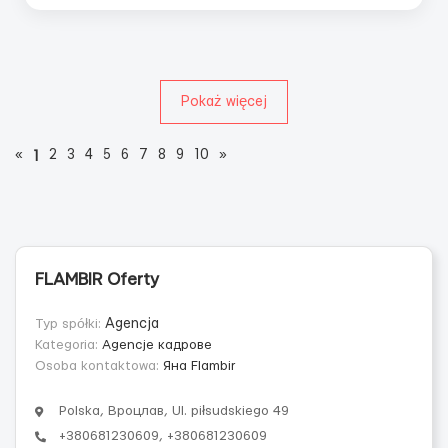
Pokaż więcej
«
2
3
4
5
6
7
8
9
10
»
1
FLAMBIR Oferty
Typ spółki:
Agencja
Kategoria:
Agencje кадровe
Osoba kontaktowa:
Яна Flambir
Polska, Вроцлав, Ul. piłsudskiego 49
+380681230609, +380681230609