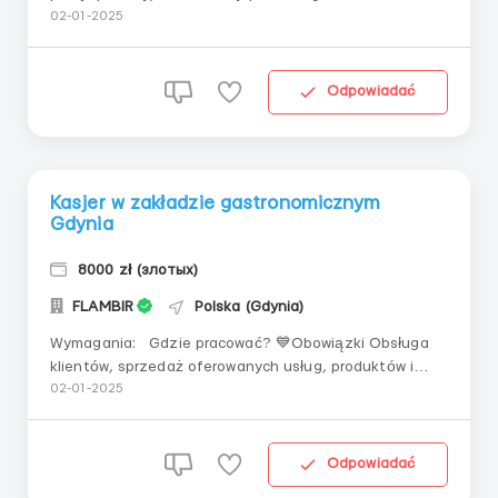
pracująca ⏱️przerwa 25 min - płatna! 🏠
02-01-2025
Zakwaterowanie - zapewniamy 500 zł z wynagrodzenia
(Mieszkania) Dojazd samochodem (lub rowerem) 💙
Istota pracy 🔹Podczas rekrutacji przeprowadzane są
Odpowiadać
te...
Kasjer w zakładzie gastronomicznym
Gdynia
8000 zł (злотых)
FLAMBIR
Polska (Gdynia)
Wymagania: Gdzie pracować? 💙Obowiązki Obsługa
klientów, sprzedaż oferowanych usług, produktów i
potraw, zachowanie osobistego wyglądu i czystości
02-01-2025
miejsca pracy, sprzedaż gotowych potraw obsługa kasy
fiskalnej przygotowanie napojów: koktajle, soki
rozliczenie kasy po zakończeni...
Odpowiadać