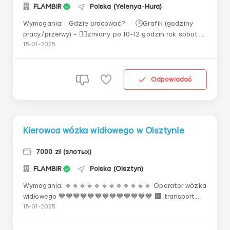
FLAMBIR
Polska (Yelenya-Hura)
Wymagania: Gdzie pracować? 🕒Grafik (godziny
pracy/przerwy) - ❤️‍🔥zmiany po 10-12 godzin rok soboty
pracujące ⏱️przerwa 25 minut - opłacane! 🏠
15-01-2025
Zakwaterowanie - zapewniamy 500 zł z wynagrodzenia
(mieszkania) Transport samochodem (lub rowerem) 💙
Charakter pracy 🔹Przy zatrudnie...
Odpowiadać
Kierowca wózka widłowego w Olsztynie
7000 zł (злотых)
FLAMBIR
Polska (Olsztyn)
Wymagania: 🔹🔹🔹🔹🔹🔹🔹🔹🔹🔹🔹🔹 Operator wózka
widłowego 💙💙💙💙💙💙💙💙💙💙💙💙💙 🟧 transport
surowców i gotowych produktów na paletach 🧍🏼‍♀️
15-01-2025
🧍🏻‍♂️Kobiety/Mężczyźni do 50 lat 🔥Doświadczenie od 1
roku🔥 🌇m.Olsztyn 💰Stawka💰 26 zł Stawka dla