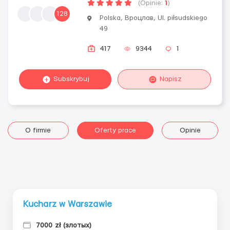
(Opinie:
1
)
128
Polska, Вроцлав, Ul. piłsudskiego
49
417
9344
1
Subskrybuj
Napisz
O firmie
Oferty prace
Opinie
Kucharz w Warszawie
7000 zł (злотых)