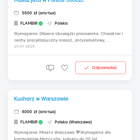
Masażysta w Polsce 5000zł.
5500 zł (злотых)
FLAMBIR
Polska
Wymagania: Główne obowiązki pracownika. Charakter i
cechy pracyKlasyczny masaż, antycellulitowy,
relaksacyjny. Wśród masaży - zaliczają się
20-01-2025
najprostszeNależy być na miejscu pracy niezależnie od
tego, czy są klienci czy nie, ponieważ płatność jest
godzinowaWymaganiapłeć nie ma
Odpowiadać
znaczeniawykształc...
Kucharz w Warszawie
6000 zł (злотых)
FLAMBIR
Polska (Warszawa)
Wymagania: Miasto Warszawa 💙Wymagania dla
kandydatów Mężczyźni, kobiety do 50 lat