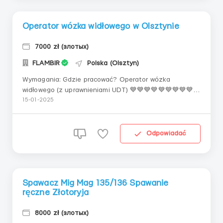
Operator wózka widłowego w Olsztynie
7000 zł (злотых)
FLAMBIR
Polska (Olsztyn)
Wymagania: Gdzie pracować? Operator wózka
widłowego (z uprawnieniami UDT) 💙💙💙💙💙💙💙💙💙💙
💙💙💙 🟧 Potrzebny operator wózka widłowego w
15-01-2025
fabryce elementów z tworzyw sztucznych
przemieszczanie gotowych produktów 🧍🏼‍♀️
🧍🏻‍♂️Mężczyźni do 50 lat 🔥Wymagane doświadczenie i
Odpowiadać
uprawnienia UDT🔥 🌇Ols...
Spawacz Mig Mag 135/136 Spawanie
ręczne Złotoryja
8000 zł (злотых)