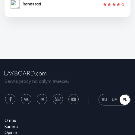
Randstad
Serwis pracy na całym świecie.
RU
UA
PL
O nas
Kariera
Opinie