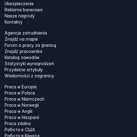
Ubezpieczenie
Reklama banerowa
Nasze nagrody
Kontakty
Agencje zatrudnienia
Znajdź na mapie
Forum o pracy za granicą
Znajdź pracownika
Katalog zawodów
Statystyki wynagrodzeń
Przydatne artykuły
Wiadomości z zagranicy
Praca w Europie
Praca w Polsce
Praca w Niemczech
Praca w Norwegii
Praca w Anglii
Praca w Hiszpanii
Praca zdalna
Работа в США
Работа в Канадe