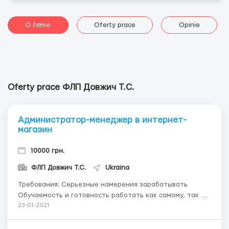
O firmie
Oferty prace
Opinie
Oferty prace ФЛП Довжич Т.С.
Администратор-менеджер в интернет-
магазин
10000 грн.
ФЛП Довжич Т.С.
Ukraina
Требования: Серьезные намерения зарабатывать
Обучаемость и готовность работать как самому, так и в
колективе Уверенный пользователь ПК, наличие
23-01-2021
СМАРТФОНА с выходом в интернет. + ПК будет
преимуществом и удобством в работе; Умение