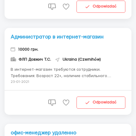
организоваться на удаленную работу в свободном
Odpowiadać
графике,...
Администратор в интернет-магазин
10000 грн.
ФЛП Довжич Т.С.
Ukraina (Czernihów)
В интернет-магазин требуются сотрудники.
Требования: Возраст 22+, наличие стабильного
интернета, ПК или смартфон, 2-3 часов в день для
23-01-2021
работы. Организованность, ответственность
Обязанности: Работать на ПК (смартфон)
предоставление информационно-консультационных
Odpowiadać
услуг. Возможно официаль...
офис-менеджер удаленно