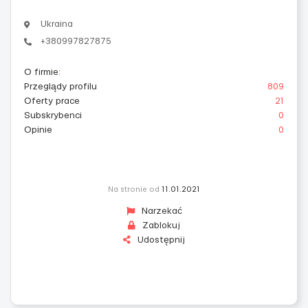
Ukraina
+380997827875
O firmie
:
Przeglądy profilu
809
Oferty prace
21
Subskrybenci
0
Opinie
0
Na stronie od
11.01.2021
Narzekać
Zablokuj
Udostępnij