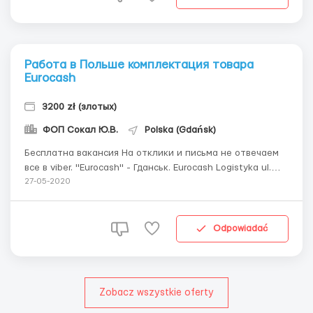
Работа в Польше комплектация товара
Eurocash
3200 zł (злотых)
ФОП Сокал Ю.В.
Polska (Gdańsk)
Бесплатна вакансия На отклики и письма не отвечаем
все в viber. "Eurocash" - Гданськ. Eurocash Logistyka ul.
Kontenerowa 21 80-601 Gdańsk Проживание не
27-05-2020
предоставляется Обязанности: Комплектация товара с
помощью сканера, обслуживание самоходной
электрической теле...
Odpowiadać
Zobacz wszystkie oferty