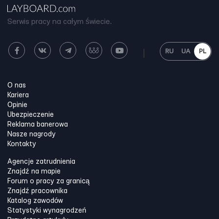
Serwis pracy na całym świecie.
RU
UA
PL
O nas
Kariera
Opinie
Ubezpieczenie
Reklama banerowa
Nasze nagrody
Kontakty
Agencje zatrudnienia
Znajdź na mapie
Forum o pracy za granicą
Znajdź pracownika
Katalog zawodów
Statystyki wynagrodzeń