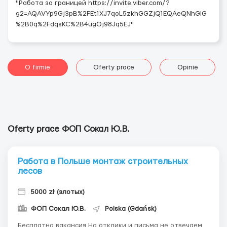
"Работа за границей https://invite.viber.com/?
g2=AQAVYp9Gj3pB%2FEt1XJ7qoL5zkhGGZjQ1EQAeQNhGlG
%2B0q%2FdqsKC%2B4ugOj98Jq5EJ"
O firmie
Oferty prace
Opinie
Oferty prace ФОП Сокал Ю.В.
Работа в Польше монтаж строительных
лесов
5000 zł (злотых)
ФОП Сокал Ю.В.
Polska (Gdańsk)
Бесплатна вакансия На отклики и письма не отвечаем