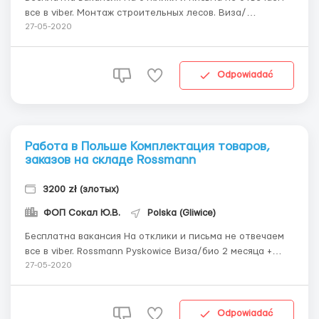
все в viber. Монтаж строительных лесов. Виза/
биометрия. Монтаж строительных лесов, Гданьск
27-05-2020
Требуются: мужчины в возрасте до 50 лет (кандидатов
старшего возраста согласовываем индивидуально)
Место работы: Гданьск График работы ...
Odpowiadać
Работа в Польше Комплектация товаров,
заказов на складе Rossmann
3200 zł (злотых)
ФОП Сокал Ю.В.
Polska (Gliwice)
Бесплатна вакансия На отклики и письма не отвечаем
все в viber. Rossmann Pyskowice Виза/био 2 месяца +
Magazyn Rossmann Rossmann Pyskowice Место работы:
27-05-2020
Пысковице Возраст: до 50 лет. Оплата: 13,43 зл./час
нетто (если работник работает суммарно 1000 часов)
14...
Odpowiadać