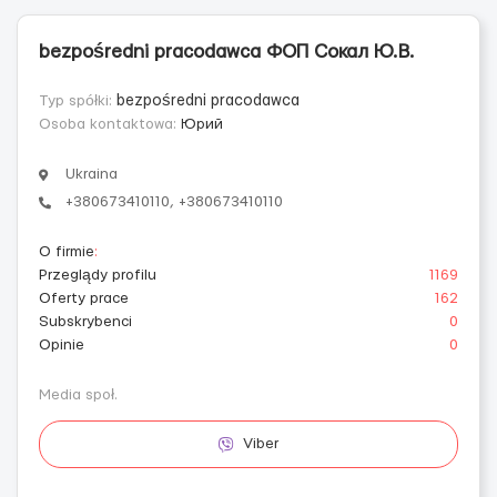
bezpośredni pracodawca ФОП Сокал Ю.В.
Typ spółki:
bezpośredni pracodawca
Osoba kontaktowa:
Юрий
Ukraina
+380673410110, +380673410110
O firmie
:
Przeglądy profilu
1169
Oferty prace
162
Subskrybenci
0
Opinie
0
Media społ.
Viber