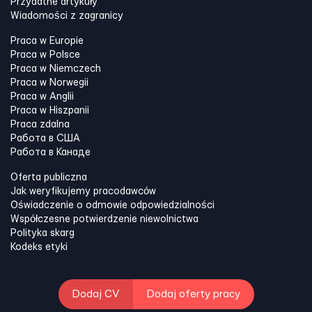
Przydatne artykuły
Wiadomości z zagranicy
Praca w Europie
Praca w Polsce
Praca w Niemczech
Praca w Norwegii
Praca w Anglii
Praca w Hiszpanii
Praca zdalna
Работа в США
Работа в Канадe
Oferta publiczna
Jak weryfikujemy pracodawców
Oświadczenie o odmowie odpowiedzialności
Współczesne potwierdzenie niewolnictwa
Polityka skarg
Kodeks etyki
Dodaj CV
Dodaj oferty pracy