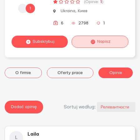
(Opinie:
1
)
1
Ukraina, Киев
6
2798
1
Subskrybuj
Napisz
O firmie
Oferty prace
Opinie
Dodać opinię
Sortuj według:
Laila
L