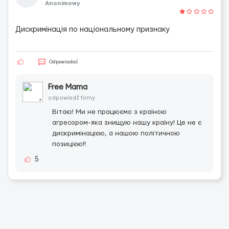
Anonimowy
Дискримiнацiя по нацiональному признаку
Odpowiadać
Free Mama
odpowiedź firmy
Вітаю! Ми не працюємо з країною
агресором-яка знищую нашу країну! Це не є
дискримінацією, а нашою політичною
позицією!!
5