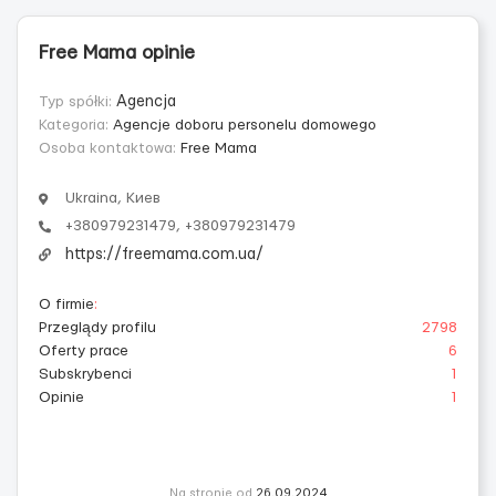
Free Mama opinie
Typ spółki:
Agencja
Kategoria:
Agencje doboru personelu domowego
Osoba kontaktowa:
Free Mama
Ukraina, Киев
+380979231479, +380979231479
https://freemama.com.ua/
O firmie
:
Przeglądy profilu
2798
Oferty prace
6
Subskrybenci
1
Opinie
1
Na stronie od
26.09.2024