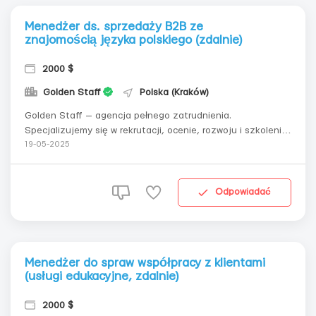
Menedżer ds. sprzedaży B2B ze
znajomością języka polskiego (zdalnie)
2000 $
Golden Staff
Polska (Kraków)
Golden Staff — agencja pełnego zatrudnienia.
Specjalizujemy się w rekrutacji, ocenie, rozwoju i szkoleniu
personelu. Wśród naszych klientów znajdują się największe
19-05-2025
krajowe i międzynarodowe firmy: Credit Agricole, Amway,
Coca-Cola, Grammarly, DHL, WOG, Playtika, DTEK i inne. W
związku z rozszerzeniem...
Odpowiadać
Menedżer do spraw współpracy z klientami
(usługi edukacyjne, zdalnie)
2000 $