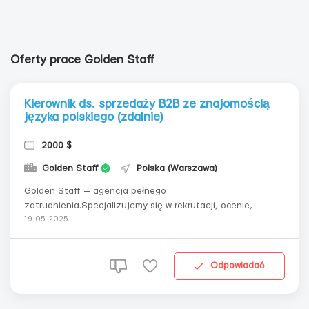
Oferty prace Golden Staff
Kierownik ds. sprzedaży B2B ze znajomością
języka polskiego (zdalnie)
2000 $
Golden Staff
Polska (Warszawa)
Golden Staff — agencja pełnego
zatrudnienia.Specjalizujemy się w rekrutacji, ocenie,
rozwoju i szkoleniu personelu. Wśród naszych klientów są
19-05-2025
największe krajowe i międzynarodowe firmy: Credit Agricole,
Amway, Coca-Cola, Grammarly, DHL, WOG, Playtika, ДТЕК i
inne.W związku z rozszerzeniem działalnośc...
Odpowiadać