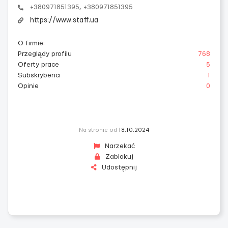
+380971851395, +380971851395
https://www.staff.ua
O firmie
:
Przeglądy profilu
768
Oferty prace
5
Subskrybenci
1
Opinie
0
Na stronie od
18.10.2024
Narzekać
Zablokuj
Udostępnij