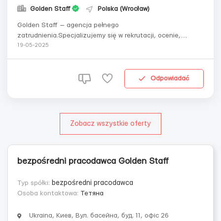
Golden Staff
Polska (Wrocław)
Golden Staff — agencja pełnego
zatrudnienia.Specjalizujemy się w rekrutacji, ocenie,
rozwoju i szkoleniu personelu. Wśród naszych klientów
19-05-2025
znajdują się największe krajowe i międzynarodowe firmy:
Credit Agricole, Amway, Coca-Cola, Grammarly, DHL, WOG,
Playtika, DTEK i inne. W związku z roz...
Odpowiadać
Zobacz wszystkie oferty
bezpośredni pracodawca Golden Staff
Typ spółki:
bezpośredni pracodawca
Osoba kontaktowa:
Тетяна
Ukraina, Киев, Вул. басейна, буд. 11, офіс 26