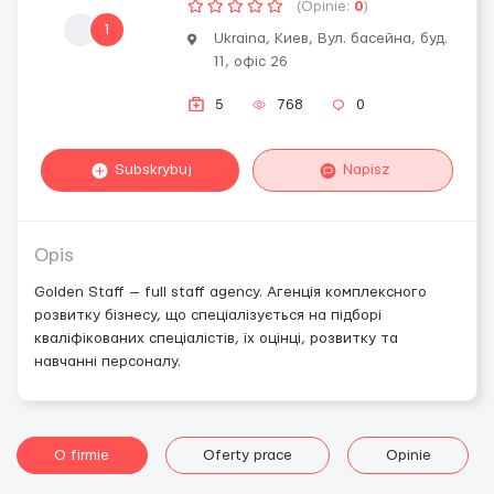
(Opinie:
0
)
1
Ukraina, Киев, Вул. басейна, буд.
11, офіс 26
5
768
0
Subskrybuj
Napisz
Opis
Golden Staff — full staff agency. Агенція комплексного
розвитку бізнесу, що спеціалізується на підборі
кваліфікованих спеціалістів, їх оцінці, розвитку та
навчанні персоналу.
O firmie
Oferty prace
Opinie