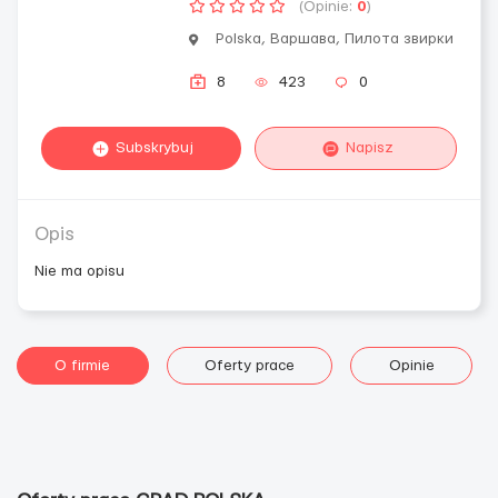
(Opinie:
0
)
Polska, Варшава, Пилота звирки
8
423
0
Subskrybuj
Napisz
Opis
Nie ma opisu
O firmie
Oferty prace
Opinie