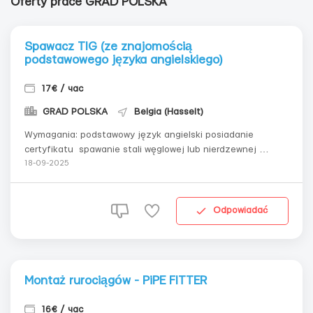
Oferty prace GRAD POLSKA
Spawacz TIG (ze znajomością
podstawowego języka angielskiego)
17€ / час
GRAD POLSKA
Belgia (Hasselt)
Wymagania: podstawowy język angielski posiadanie
certyfikatu spawanie stali węglowej lub nierdzewnej
standardowe rury do wody, czasami do gazu 🏠
18-09-2025
Zakwaterowanie - BEZPŁATNE ✅✅Praca na podstawie
„umowy o pracę” + karta A1 (ubezpieczenie) + „Limoza”
(pozwolenie na pracę) ...
Odpowiadać
Montaż rurociągów - PiPE FITTER
16€ / час