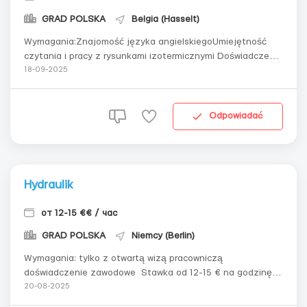
GRAD POLSKA
Belgia (Hasselt)
Wymagania:Znajomość języka angielskiegoUmiejętność
czytania i pracy z rysunkami izotermicznymi Doświadczenie
w tej branży Aktualna wiza pracownicza Gdzie pracować?
18-09-2025
Praca w zamkniętym pomieszczeniu w zakładzie Warunki
pracy: Hala produkcyjna...
Odpowiadać
Hydraulik
от 12-15 €€ / час
GRAD POLSKA
Niemcy (Berlin)
Wymagania: tylko z otwartą wizą pracowniczą
doświadczenie zawodowe Stawka od 12-15 € na godzinę
Od 200 godzin pracy i możliwe wyżej, wynagrodzenie 2600-
20-08-2025
3750 euro Zakwaterowanie w hostelu - bezpłatne