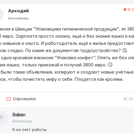
Аркадий
Anonimowy
ансия в Швеции "Упаковщики гигиенической продукции", зп 38
 евро. Зарплата просто сказка, ещё и без знания языка и ка
о навыков и опыта. И работодатель ещё и жилье предоставл
 как сладко. По каким же документам трудоустройство? 🤔
 одна красивая вакансия "Упаковка конфет". Опять же без оп
ия языка, только приезжай и получай 3800 евро. 😏
 были такие объявления, копируют и создают новые учётные
си, чтобы почистить инфу о себе. Плодятся как кролики.
7
Odpowiadać
31-12
Saken
S
Anonimowy
Я на счёт работы