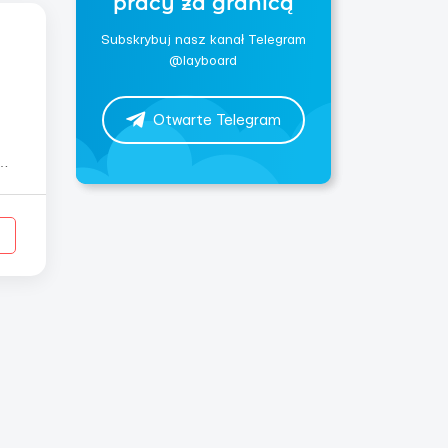
pracy za granicą
Subskrybuj nasz kanał Telegram
@layboard
Otwarte Telegram