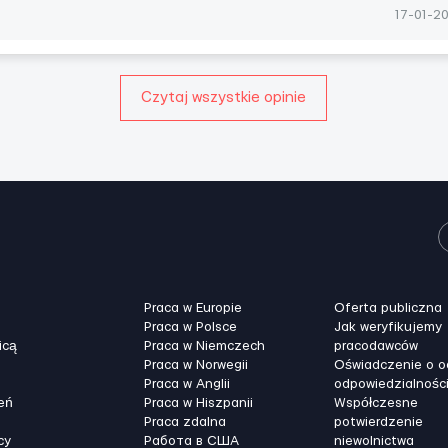
17-01-2
Czytaj wszystkie opinie
Praca w Europie
Oferta publiczna
Praca w Polsce
Jak weryfikujemy
icą
Praca w Niemczech
pracodawców
Praca w Norwegii
Oświadczenie o 
Praca w Anglii
odpowiedzialnośc
eń
Praca w Hiszpanii
Współczesne
Praca zdalna
potwierdzenie
cy
Работа в США
niewolnictwa