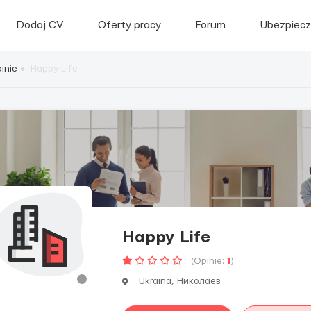
Dodaj CV
Oferty pracy
Forum
Ubezpiecz
inie
Happy Life
Happy Life
(Opinie:
1
)
Ukraina, Николаев