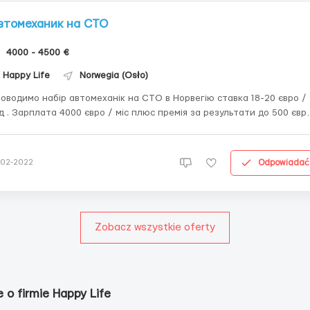
втомеханик на СТО
4000 - 4500 €
Happy Life
Norwegia (Osło)
оводимо набір автомеханік на СТО в Норвегію ставка 18-20 євро /
юс премія за результати до 500 євро /
с. Додатково є річна премія до відпустки 10,2% річної зарплати - до
 євро. чоловіки віком до 50 років. Опис вакансії , автомеханік
гкових і вантажних...
Odpowiadać
-02-2022
Zobacz wszystkie oferty
e o firmie Happy Life