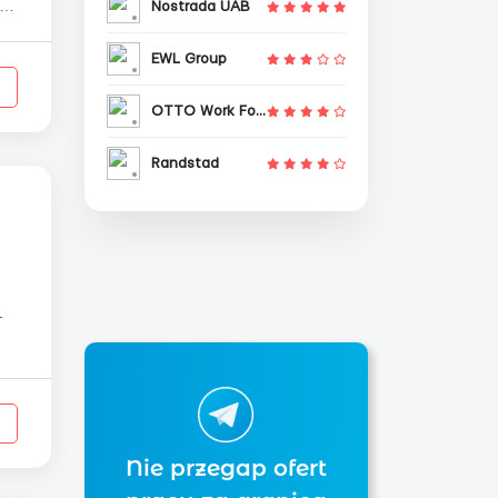
Nostrada UAB
EWL Group
OTTO Work Force
Randstad
м
Nie przegap ofert