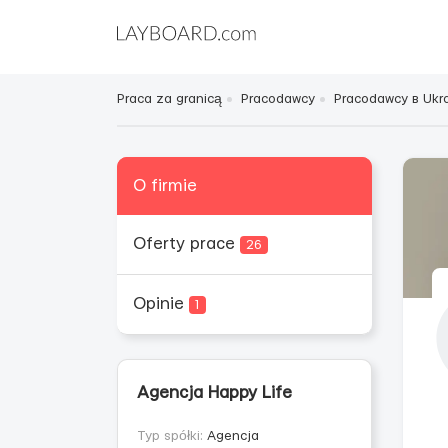
Praca za granicą
Pracodawcy
Pracodawcy в Ukra
O firmie
Oferty prace
26
Opinie
1
Agencja Happy Life
Typ spółki:
Agencja