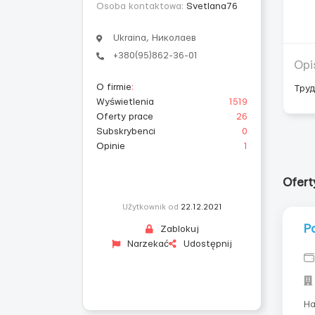
Osoba kontaktowa:
Svetlana76
Ukraina, Николаев
+380(95)862-36-01
Opi
O firmie
:
Труд
Wyświetlenia
1519
Oferty prace
26
Subskrybenci
0
Opinie
1
Ofert
Użytkownik od
22.12.2021
Р
Zablokuj
Narzekać
Udostępnij
На