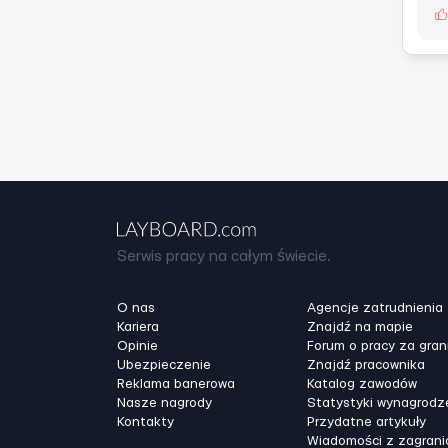
Serwis pracy na całym świecie.
O nas
Agencje zatrudnienia
Kariera
Znajdź na mapie
Opinie
Forum o pracy za gran
Ubezpieczenie
Znajdź pracownika
Reklama banerowa
Katalog zawodów
Nasze nagrody
Statystyki wynagrodz
Kontakty
Przydatne artykuły
Wiadomości z zagrani