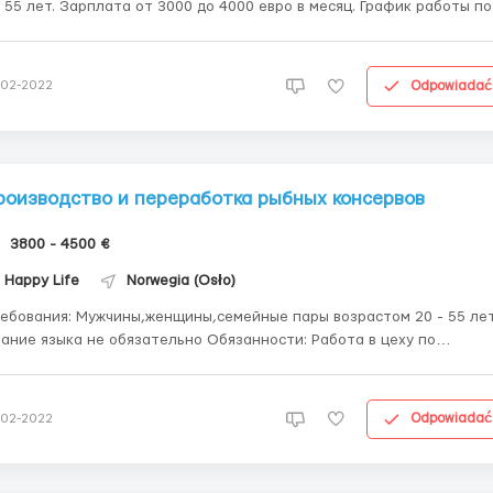
лата от 3000 до 4000 евро в месяц. График работы по
10 часов в день, 5-6 дней в неделю. Есть возможность работать
ерхурочно (дополнительные часы оплачиваются дополнительно).
рмер полностью обеспечивает работн...
Odpowiadać
-02-2022
роизводство и переработка рыбных консервов
3800 - 4500 €
Happy Life
Norwegia (Osło)
 Мужчины,женщины,семейные пары возрастом 20 - 55 лет
ие языка не обязательно Обязанности: Работа в цеху по
изводству и переработке рыбных консервов. Рабочий график: 5
ей/8 часов,оплата в час 27 евро, в месяц первое время 3800, пото
4500 евро. Проживание за с...
Odpowiadać
-02-2022