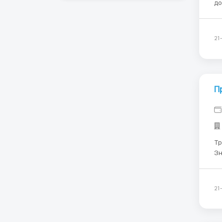
до 55 лет. Зарп
8-
св
Фе
21
П
Требования:
Знан
про
дн
21