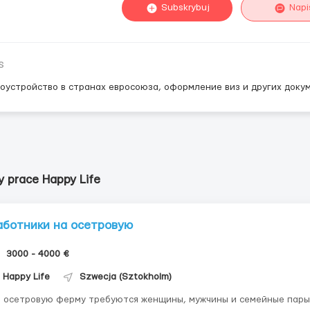
Subskrybuj
Napi
s
оустройство в странах евросоюза, оформление виз и других докум
y prace Happy Life
аботники на осетровую
3000 - 4000 €
Happy Life
Szwecja (Sztokholm)
 осетровую ферму требуются женщины, мужчины и семейные пары