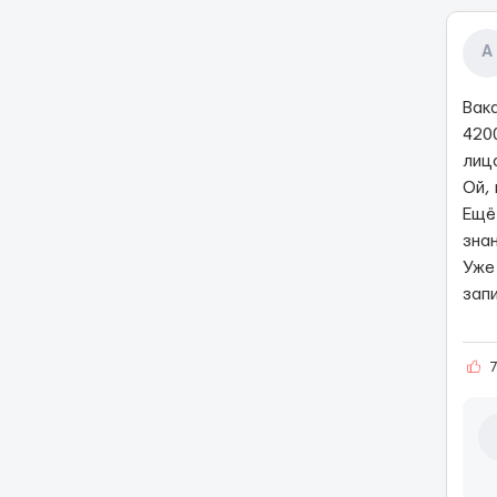
А
Вак
4200
лиц
Ой,
Ещё
знан
Уже
запи