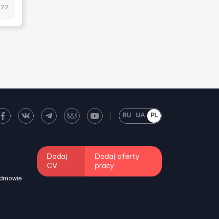
022
RU
UA
PL
Dodaj
Dodaj oferty
CV
pracy
odmowie
i