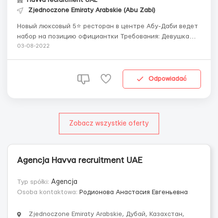
Zjednoczone Emiraty Arabskie (Abu Zabi)
Новый люксовый 5⭐ ресторан в центре Абу-Даби ведет
набор на позицию официантки Требования: Девушка
приятной внешности, вежливая и дружелюбная Опыт
03-08-2022
работы от 1 года Средний разговорный английский
Условия: ✅Питание во время работы ✅Жилье в центре
Абу-Даби рядом с рестораном (2 минуты ходьбы...
Odpowiadać
Zobacz wszystkie oferty
Agencja Havva recruitment UAE
Typ spółki:
Agencja
Osoba kontaktowa:
Родионова Анастасия Евгеньевна
Zjednoczone Emiraty Arabskie, Дубай, Казахстан,