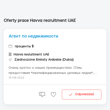
Oferty prace Havva recruitment UAE
Агент по недвижимости
проценты $
Havva recruitment UAE
Zjednoczone Emiraty Arabskie (Dubaj)
Очень кратко о наших преимуществах: 👉🏻мы
предоставим *квалифицированных целевых лидов*,
прошедших предварительную проверку, которые уже
15-08-2022
заинтересованы в работе с вами 👉🏻у нас *агенты не
занимаются бумажной работой*, т.к. для этого есть
отдельные команды листинга, сильный отдел
Odpowiadać
маркетинга и т.д...