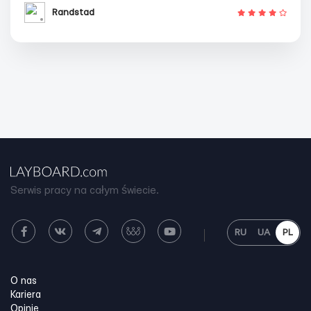
Randstad
Serwis pracy na całym świecie.
RU
UA
PL
O nas
Kariera
Opinie