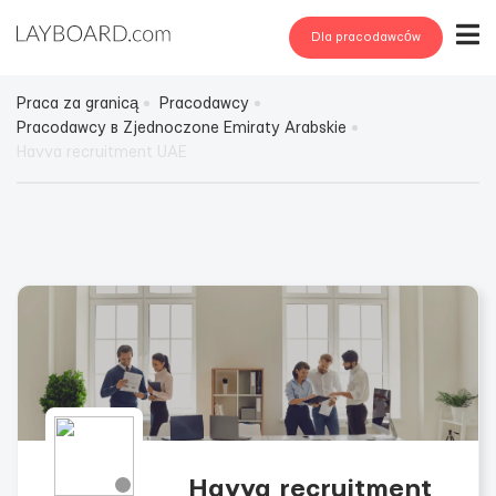
Dla pracodawców
Praca za granicą
Pracodawcy
Pracodawcy в Zjednoczone Emiraty Arabskie
Havva recruitment UAE
Havva recruitment