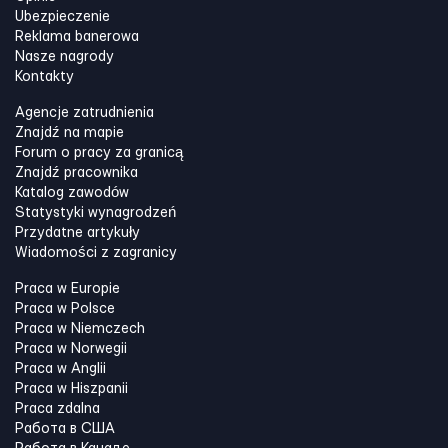
Ubezpieczenie
Reklama banerowa
Nasze nagrody
Kontakty
Agencje zatrudnienia
Znajdź na mapie
Forum o pracy za granicą
Znajdź pracownika
Katalog zawodów
Statystyki wynagrodzeń
Przydatne artykuły
Wiadomości z zagranicy
Praca w Europie
Praca w Polsce
Praca w Niemczech
Praca w Norwegii
Praca w Anglii
Praca w Hiszpanii
Praca zdalna
Работа в США