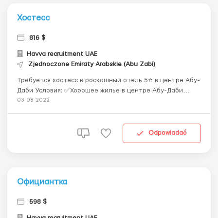
Хостесс
816 $
Havva recruitment UAE
Zjednoczone Emiraty Arabskie (Abu Zabi)
Требуется хостесс в роскошный отель 5⭐ в центре Абу-
Даби Условия: ✅Хорошее жилье в центре Абу-Даби
рядом с рестораном (в 2-х минутах ходьбы!) ✅Питание
03-08-2022
на работе ✅Офомление рабочей визы ✅Возможная
оплата перелета (обсуждается) ✅З/п: 816$ + отличные
бонусы и проценты Требования: ...
Odpowiadać
Официантка
598 $
Havva recruitment UAE