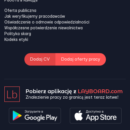
Работа в Канадe
Oferta publiczna
Jak weryfikujemy pracodawców
Oświadczenie o odmowie odpowiedzialności
Współczesne potwierdzenie niewolnictwa
Polityka skarg
Kodeks etyki
Dodaj CV
Dodaj oferty pracy
Pobierz aplikację z
LAYBOARD.com
Znalezienie pracy za granicą jest teraz łatwe!