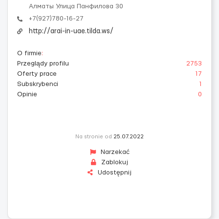
Алматы Улица Панфилова 30
+7(927)780-16-27
http://arai-in-uae.tilda.ws/
O firmie
:
Przeglądy profilu
2753
Oferty prace
17
Subskrybenci
1
Opinie
0
Na stronie od
25.07.2022
Narzekać
Zablokuj
Udostępnij