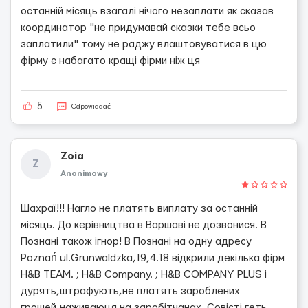
останній місяць взагалі нічого незаплати як сказав
координатор "не придумавай сказки тебе всьо
заплатили" тому не раджу влаштовуватися в цю
фірму є набагато кращі фірми ніж ця
5
Odpowiadać
Zoia
Z
Anonimowy
Шахраї!!! Нагло не платять виплату за останній
місяць. До керівництва в Варшаві не дозвонися. В
Познані також ігнор! В Познані на одну адресу
Poznań ul.Grunwaldzka,19,4.18 відкрили декілька фірм
H&B TEAM. ; H&B Company. ; H&B COMPANY PLUS і
дурять,штрафують,не платять зароблених
грошей,наживаюця на заробітчанах. Совісті геть