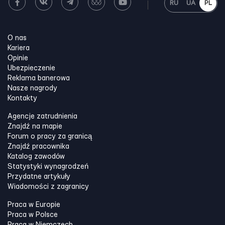
RU
UA
PL
O nas
Kariera
Opinie
Ubezpieczenie
Reklama banerowa
Nasze nagrody
Kontakty
Agencje zatrudnienia
Znajdź na mapie
Forum o pracy za granicą
Znajdź pracownika
Katalog zawodów
Statystyki wynagrodzeń
Przydatne artykuły
Wiadomości z zagranicy
Praca w Europie
Praca w Polsce