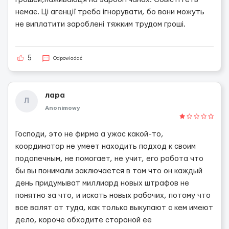
немає. Ці агенції треба ігнорувати, бо вони можуть
не виплатити зароблені тяжким трудом гроші.
5
Odpowiadać
лара
Л
Anonimowy
Господи, это не фирма а ужас какой-то,
координатор не умеет находить подход к своим
подопечным, не помогает, не учит, его робота что
бы вы понимали заключается в том что он каждый
день придумыват миллиард новых штрафов не
понятно за что, и искать новых рабочих, потому что
все валят от туда, как только выкупают с кем имеют
дело, короче обходите стороной ее