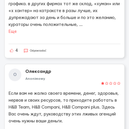
графика. в других фирмах тот же склад, «хуман» или
«х хантер» на катраксте в разы лучше, их
дупрежадают за день и больше и по это желанию,
кураторы очень положительные,
...
Еще
4
Odpowiadać
Олександр
О
Anonimowy
Если вам не жалко своего времени, денег, здоровья,
нервов и своих ресурсов, то приходите работать в
H&B Team, H&B Compani, H&B Compani plus. Здесь
Вас очень ждут, руководству этих лживых агенций
очень нужны ваши деньги.