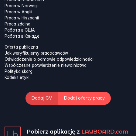
Praca w Niemczech
Praca w Norwegii
Praca w Anglii
Praca w Hiszpanii
Praca zdalna
Работа в США
Работа в Канадe
Oferta publiczna
Jak weryfikujemy pracodawców
Oświadczenie o odmowie odpowiedzialności
Współczesne potwierdzenie niewolnictwa
Polityka skarg
Kodeks etyki
Dodaj CV
Dodaj oferty pracy
Pobierz aplikację z
LAYBOARD.com