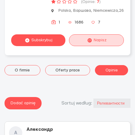
(Opinie:
7
)
Polska, Варшава, Niemcewicza,26
1
1686
7
Subskrybuj
Napisz
O firmie
Oferty prace
Opinie
Dodać opinię
Sortuj według:
Александр
А