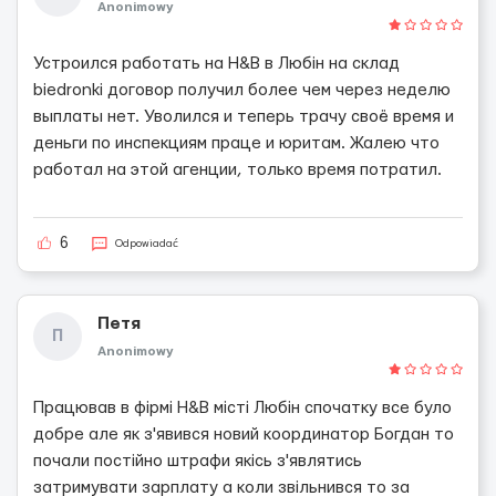
Anonimowy
Устроился работать на H&B в Любін на склад
biedronki договор получил более чем через неделю
выплаты нет. Уволился и теперь трачу своё время и
деньги по инспекциям праце и юритам. Жалею что
работал на этой агенции, только время потратил.
6
Odpowiadać
Петя
П
Anonimowy
Працював в фірмі H&B місті Любін спочатку все було
добре але як з'явився новий координатор Богдан то
почали постійно штрафи якісь з'являтись
затримувати зарплату а коли звільнився то за