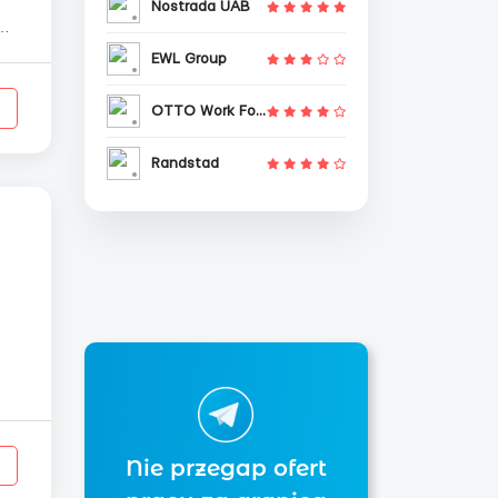
Nostrada UAB
EWL Group
OTTO Work Force
Randstad
9$
Nie przegap ofert