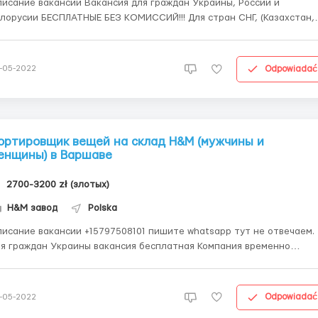
ие вакансии Вакансия для граждан Украины, России и
орусии БЕСПЛАТНЫЕ БЕЗ КОМИССИЙ!!! Для стран СНГ, (Казахстан,
джикистан, Узбекистан и ТД.) Комиссия за страховку 49$ Нам нужны
аковщики на H&M это всемирно известный бренд одежды. Что нужно
будет делать ? Сортировка...
Odpowiadać
-05-2022
ортировщик вещей на склад H&M (мужчины и
енщины) в Варшаве
2700-3200 zł (злотых)
H&M завод
Polska
е вакансии +15797508101 пишите whatsapp тут не отвечаем.
 граждан Украины вакансия бесплатная Компания временно
раничила набор для граждан России и Белоруссии. Для стран СНГ,
азахстан, Таджикистан, Узбекистан и ТД.) Комиссия за страховку 4
м нужны упаковщик...
Odpowiadać
-05-2022