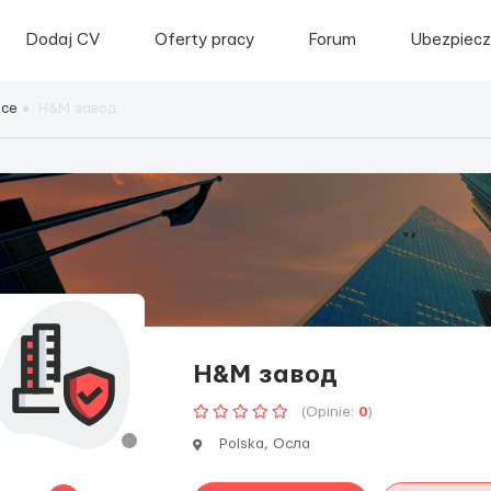
Dodaj CV
Oferty pracy
Forum
Ubezpiecz
sce
H&M завод
H&M завод
(Opinie:
0
)
Polska, Осла