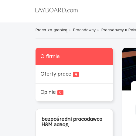
Praca za granicą
Pracodawcy
Pracodawcy в Pol
O firmie
Oferty prace
4
Opinie
0
bezpośredni pracodawca
H&M завод