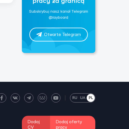
pracy za granicą
Subskrybuj nasz kanał Telegram
@layboard
Otwarte Telegram
RU
UA
PL
Dodaj
Dodaj oferty
CV
pracy