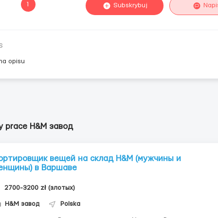
1
Subskrybuj
Napi
s
ma opisu
y prace H&M завод
ортировщик вещей на склад H&M (мужчины и
енщины) в Варшаве
2700-3200 zł (злотых)
H&M завод
Polska