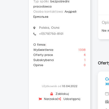
Typ spółki:
bezpośredni
pracodawca
Osoba kontaktowa:
Андрей
Ермольев
Opi
Polska, Осла
Nie 
+1(579)750-8101
O firmie
:
Wyświetlenia
1338
Oferty prace
4
Subskrybenci
1
Ofert
Opinie
0
С
ж
Użytkownik od
10.04.2022
Zablokuj
Narzekać
Udostępnij