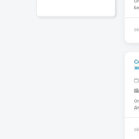
Описан
Бел
Та
уп
08
С
ж
Описани
Для
ог
(К
На
08