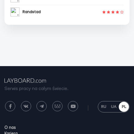
Randstad
Serwis pracy na całym świecie.
RU
UA
PL
O nas
Kariera