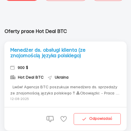
Oferty prace Hot Deal BTC
Menedżer ds. obsługi klienta (ze
znajomością języka polskiego)
900 $
Hot Deal BTC
Ukraina
Lwów! Agencja BTC poszukuje menedżera ds. sprzedaży
ze znajomością języka polskiego ‼️ 🔺Obowiązki: - Praca z
klientami przez telefon i na czatach - Konsultacje i
12-08-2025
wsparcie dla klientów - Rozwiązywanie zapytań klientów
🔺Wymagania: - Znajomość polskiego (czeskiego) na
poziomie ko...
Odpowiadać