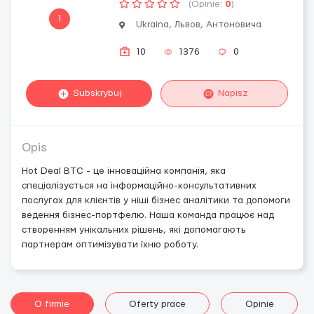
(Opinie:
0
)
1
Ukraina, Львов, Антоновича
10
1376
0
Subskrybuj
Napisz
Opis
Hot Deal BTC - це інноваційна компанія, яка
спеціалізується на інформаційно-консультативних
послугах для клієнтів у ніші бізнес аналітики та допомоги
ведення бізнес-портфелю. Наша команда працює над
створенням унікальних рішень, які допомагають
партнерам оптимізувати їхню роботу.
O firmie
Oferty prace
Opinie