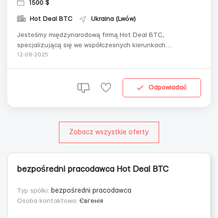
1500 $
Hot Deal BTC
Ukraina (Lwów)
Jesteśmy międzynarodową firmą Hot Deal BTC,
specjalizującą się we współczesnych kierunkach
aktualnych na poziomie europejskim.Nasza działalność
12-08-2025
obejmuje świadczenie usług informacyjno-konsultacyjnych
w zakresie analityki biznesowej i wspierania prowadzenia
portfeli biznesowych.Jesteśmy otwarci na ro...
Odpowiadać
Zobacz wszystkie oferty
bezpośredni pracodawca Hot Deal BTC
Typ spółki:
bezpośredni pracodawca
Osoba kontaktowa:
Євгенія