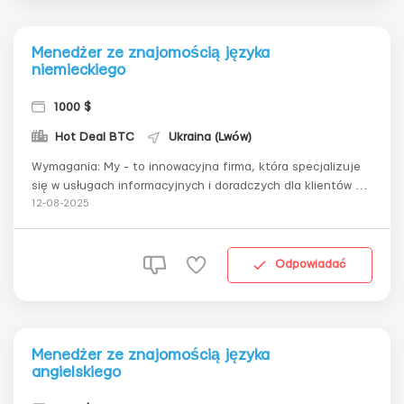
Menedżer ze znajomością języka
niemieckiego
1000 $
Hot Deal BTC
Ukraina (Lwów)
Wymagania: My - to innowacyjna firma, która specjalizuje
się w usługach informacyjnych i doradczych dla klientów w
niszy analizy biznesowej i pomocy w prowadzeniu portfela
12-08-2025
biznesowego. Nasz zespół pracuje nad tworzeniem
unikalnych rozwiązań, które pomagają partnerom
optymalizować ich pracę. W...
Odpowiadać
Menedżer ze znajomością języka
angielskiego