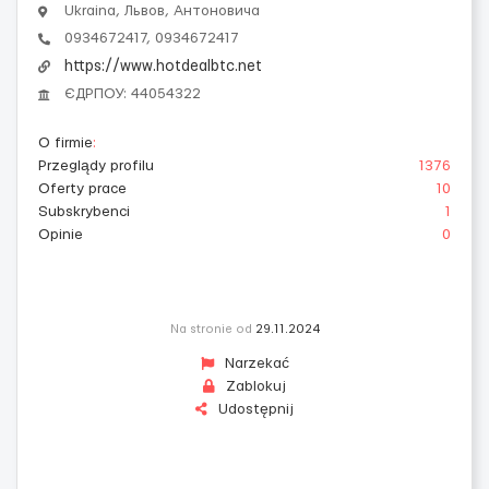
Ukraina, Львов, Антоновича
0934672417, 0934672417
https://www.hotdealbtc.net
ЄДРПОУ: 44054322
O firmie
:
Przeglądy profilu
1376
Oferty prace
10
Subskrybenci
1
Opinie
0
Na stronie od
29.11.2024
Narzekać
Zablokuj
Udostępnij