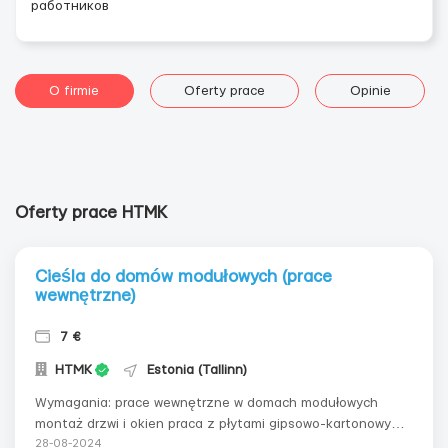
работников
O firmie
Oferty prace
Opinie
Oferty prace HTMK
Cieśla do domów modułowych (prace
wewnętrzne)
7 €
HTMK
Estonia (Tallinn)
Wymagania: prace wewnętrzne w domach modułowych
montaż drzwi i okien praca z płytami gipsowo-kartonowymi
montaż listew przypodłogowych Gdzie pracować? na
28-08-2024