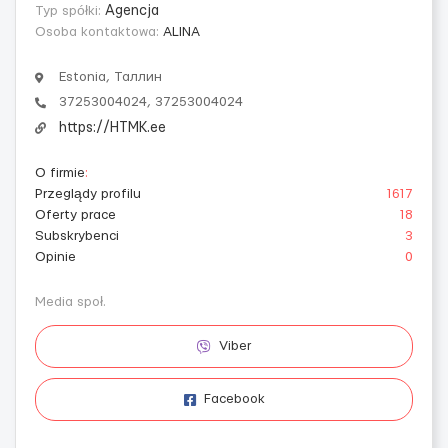
Typ spółki:
Agencja
Osoba kontaktowa:
ALINA
Estonia, Таллин
37253004024, 37253004024
https://HTMK.ee
O firmie
:
Przeglądy profilu
1617
Oferty prace
18
Subskrybenci
3
Opinie
0
Media społ.
Viber
Facebook