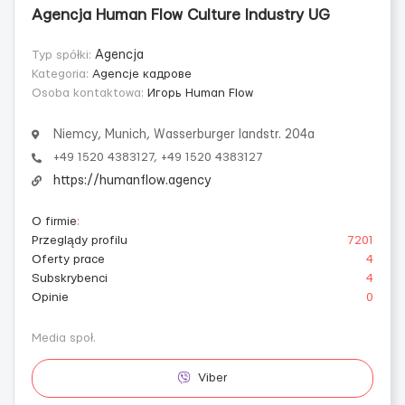
Agencja Human Flow Culture Industry UG
Typ spółki:
Agencja
Kategoria:
Agencje кадровe
Osoba kontaktowa:
Игорь Human Flow
Niemcy, Munich, Wasserburger landstr. 204a
+49 1520 4383127, +49 1520 4383127
https://humanflow.agency
O firmie
:
Przeglądy profilu
7201
Oferty prace
4
Subskrybenci
4
Opinie
0
Media społ.
Viber