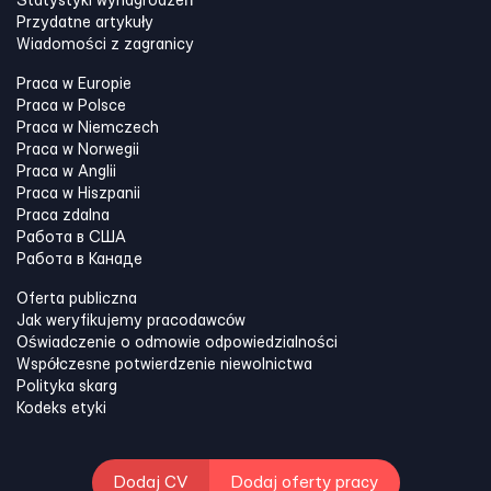
Statystyki wynagrodzeń
Przydatne artykuły
Wiadomości z zagranicy
Praca w Europie
Praca w Polsce
Praca w Niemczech
Praca w Norwegii
Praca w Anglii
Praca w Hiszpanii
Praca zdalna
Работа в США
Работа в Канадe
Oferta publiczna
Jak weryfikujemy pracodawców
Oświadczenie o odmowie odpowiedzialności
Współczesne potwierdzenie niewolnictwa
Polityka skarg
Kodeks etyki
Dodaj CV
Dodaj oferty pracy