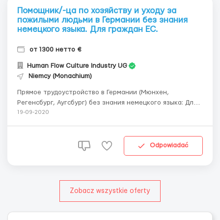
Помощник/-ца по хозяйству и уходу за
пожилыми людьми в Германии без знания
немецкого языка. Для граждан ЕС.
от 1300 нетто €
Human Flow Culture Industry UG
Niemcy (Monachium)
Прямое трудоустройство в Германии (Мюнхен,
Регенсбург, Аугсбург) без знания немецкого языка: Для
граждан ЕС: помощник/-ца по хозяйству и уходу за
19-09-2020
пожилыми людьми в Германии без знания немецкого
языка. Оплата в среднем нетто €1300. Возможность
платного проживания в отдельной комнате общежи...
Odpowiadać
Zobacz wszystkie oferty