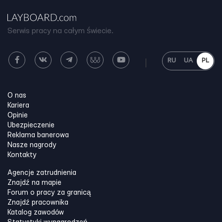
Serwis pracy na całym świecie.
RU
UA
PL
O nas
Kariera
Opinie
Ubezpieczenie
Reklama banerowa
Nasze nagrody
Kontakty
Agencje zatrudnienia
Znajdź na mapie
Forum o pracy za granicą
Znajdź pracownika
Katalog zawodów