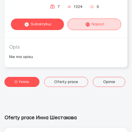
7
1324
0
Subskrybuj
Napisz
Opis
Nie ma opisu
O firmie
Oferty prace
Opinie
Oferty prace Инна Шестакова