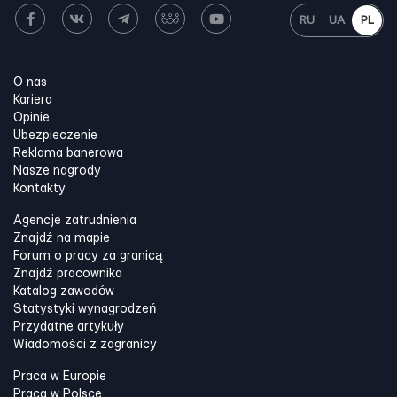
RU
UA
PL
O nas
Kariera
Opinie
Ubezpieczenie
Reklama banerowa
Nasze nagrody
Kontakty
Agencje zatrudnienia
Znajdź na mapie
Forum o pracy za granicą
Znajdź pracownika
Katalog zawodów
Statystyki wynagrodzeń
Przydatne artykuły
Wiadomości z zagranicy
Praca w Europie
Praca w Polsce