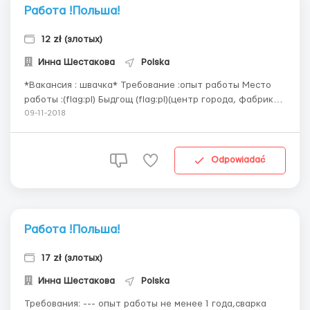
Работа !Польша!
12 zł (злотых)
Инна Шестакова
Polska
*Вакансия : швачка* Требование :опыт работы Место
работы :(flag:pl) Быдгощ (flag:pl)(центр города, фабрика)
Что нужно делать :пошив женской одежды на экспорт
09-11-2018
(на оверлоке, рендерувке, стебновке), кроить не нужно.
Условия :зп(cash) 12 в час нетто, рабочий день по 10-12
часов, пятидневка, но можн...
Odpowiadać
Работа !Польша!
17 zł (злотых)
Инна Шестакова
Polska
Требования: --- опыт работы не менее 1 года,сварка