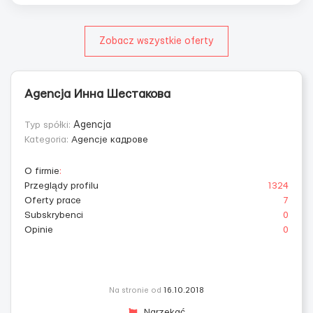
Zobacz wszystkie oferty
Agencja Инна Шестакова
Typ spółki:
Agencja
Kategoria:
Agencje кадровe
O firmie
:
Przeglądy profilu
1324
Oferty prace
7
Subskrybenci
0
Opinie
0
Na stronie od
16.10.2018
Narzekać