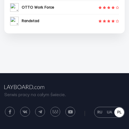
OTTO Work Force
Randstad
Serwis pracy na całym świecie.
RU
UA
PL