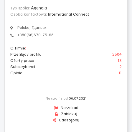
Typ spółki:
Agencja
Osoba kontaktowa:
International Connect
Polska, Гданьск
+380(66)670-75-68
O firmie
:
Przeglądy profilu
2504
Oferty prace
13
Subskrybenci
2
Opinie
11
Na stronie od
06.07.2021
Narzekać
Zablokuj
Udostępnij