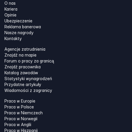
O nas
Kariera
Opinie
Ubezpieczenie
Reklama banerowa
Nasze nagrody
Kontakty
Agencje zatrudnienia
Znajdź na mapie
Forum o pracy za granicą
Znajdź pracownika
Katalog zawodów
Statystyki wynagrodzeń
Przydatne artykuły
Wiadomości z zagranicy
Praca w Europie
Praca w Polsce
Praca w Niemczech
Praca w Norwegii
Praca w Anglii
Praca w Hiszpanii