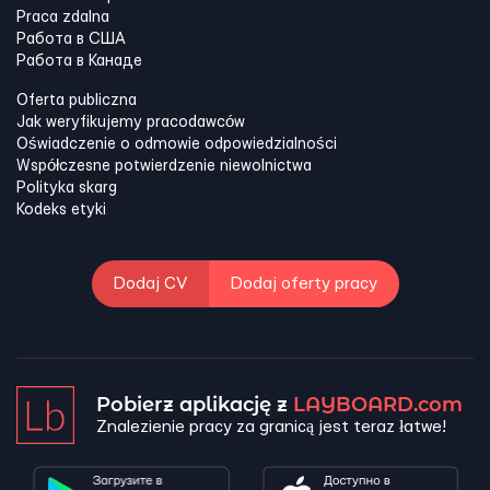
Praca zdalna
Работа в США
Работа в Канадe
Oferta publiczna
Jak weryfikujemy pracodawców
Oświadczenie o odmowie odpowiedzialności
Współczesne potwierdzenie niewolnictwa
Polityka skarg
Kodeks etyki
Dodaj CV
Dodaj oferty pracy
Pobierz aplikację z
LAYBOARD.com
Znalezienie pracy za granicą jest teraz łatwe!