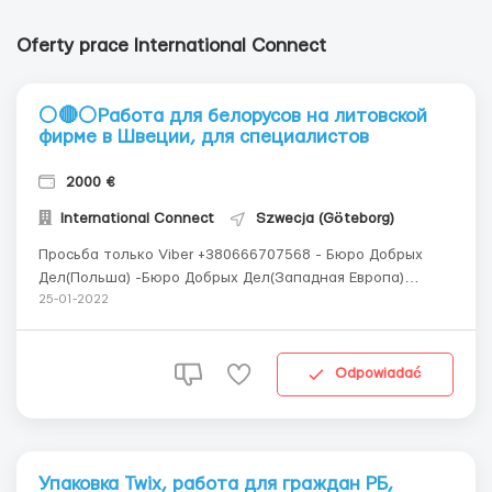
Oferty prace International Connect
⚪🔴⚪Работа для белорусов на литовской
фирме в Швеции, для специалистов
2000 €
International Connect
Szwecja (Göteborg)
Просьба только Viber +380666707568 - Бюро Добрых
Дел(Польша) -Бюро Добрых Дел(Западная Европа)
ВАКАНСИИ ПОСТОЯННО ОБНОВЛЯЮТСЯ. ЧТОБЫ БЫТЬ В
25-01-2022
КУРСЕ НОВОСТЕЙ - ПОДПИШИТЕСЬ НА ГРУППЫ.
Легальная работа для граждан Беларуси в Швеции.
Работа от литовских строительных фирм из Шауляя.
Odpowiadać
Жил...
Упаковка Twix, работа для граждан РБ,