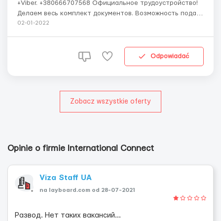
+Viber. +380666707568 Официальное трудоустройство!
Делаем весь комплект документов. Возможность подать
на карту побыта. БЕЛОСТОК, РАКИТНО, ЛОДЗЬ,
02-01-2022
ВАРШАВА Условия работы: —Оплата 15-17 zl в час —
Смены по 8-12 часов , 5-6 дней в неделю —В месяц от
250 до 300 ...
Odpowiadać
Zobacz wszystkie oferty
Opinie o firmie International Connect
Viza Staff UA
na layboard.com od 28-07-2021
Развод. Нет таких вакансий...