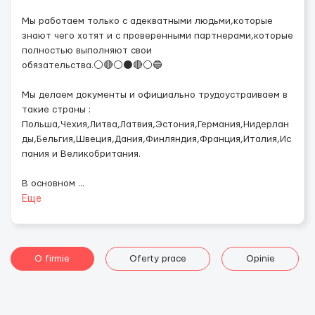
Мы работаем только с адекватными людьми,которые
знают чего хотят и с проверенными партнерами,которые
полностью выполняют свои
обязательства.⚪🔴⚪⚫🔴⚪🔵
Мы делаем документы и официально трудоустраиваем в
такие страны :
Польша,Чехия,Литва,Латвия,Эстония,Германия,Нидерлан
ды,Бельгия,Швеция,Дания,Финляндия,Франция,Италия,Ис
пания и Великобритания.
В основном
...
Еще
O firmie
Oferty prace
Opinie