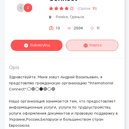
с
2
(Opinie:
11
)
Polska, Гданьск
13
2504
11
Subskrybuj
Napisz
Opis
Здравствуйте. Меня зовут Андрей Васильевич, я
представляю гражданскую организацию "International
Connect".⚪🔴⚪⚫🔴⚪🔵
Наша организация занимается тем, что предоставляет
информационные услуги, услуги по трудоустройству,
услуги оформления документов и правовую поддержку в
Украине,России,Беларуси и большинством стран
Евросоюза.