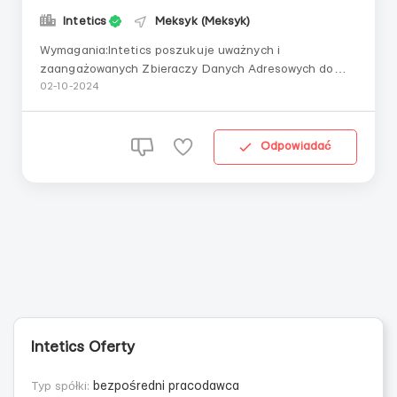
Intetics
Meksyk (Meksyk)
Wymagania:Intetics poszukuje uważnych i
zaangażowanych Zbieraczy Danych Adresowych do
naszego zespołu w Mexico City, Melbourne i Mumbaju.
02-10-2024
Jako Zbieracz Danych będziesz odpowiedzialny za
weryfikację i dokumentowanie adresów w
wyznaczonych obszarach. Ta rola wymaga dużej
Odpowiadać
dbałości o szczegóły, ponieważ...
Intetics Oferty
Typ spółki:
bezpośredni pracodawca