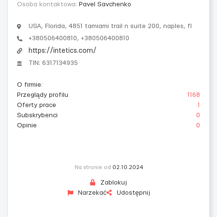
Osoba kontaktowa:
Pavel Savchenko
USA, Florida, 4851 tamiami trail n suite 200, naples, fl
+380506400810, +380506400810
https://intetics.com/
TIN: 6317134935
O firmie
:
Przeglądy profilu
1168
Oferty prace
1
Subskrybenci
0
Opinie
0
Na stronie od
02.10.2024
Zablokuj
Narzekać
Udostępnij