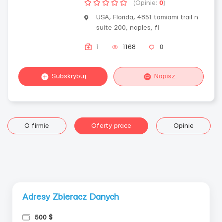
(Opinie:
0
)
USA, Florida, 4851 tamiami trail n
suite 200, naples, fl
1
1168
0
Subskrybuj
Napisz
O firmie
Oferty prace
Opinie
Adresy Zbieracz Danych
500 $