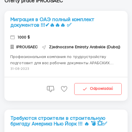
Oferty prace IPROUSAEC
Миграция в ОАЭ полный комплект
документов !!!✔🔥🔥🔥 ✅
1000 $
IPROUSAEC
Zjednoczone Emiraty Arabskie (Dubaj)
Професиональная компания по трудоустройству
подготовит для вас рабочие документы АРАБСКИХ
ЭМИРАТОВ ОАЭ по желанию ВНЖ! Быстро качественно
31-08-2023
легально! Быстрый переезд для всей семьи или только
для вас найдём школы сады работу и инное для вашего
старта!!!! Работаем с 2006 года!!!! А так же п...
Odpowiadać
Требуются строители в строительную
бригаду Америка Нью Йорк !!! 🔥 💣 💥✅