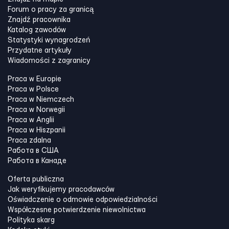
Forum o pracy za granicą
Znajdź pracownika
Katalog zawodów
Statystyki wynagrodzeń
Przydatne artykuły
Wiadomości z zagranicy
Praca w Europie
Praca w Polsce
Praca w Niemczech
Praca w Norwegii
Praca w Anglii
Praca w Hiszpanii
Praca zdalna
Работа в США
Работа в Канадe
Oferta publiczna
Jak weryfikujemy pracodawców
Oświadczenie o odmowie odpowiedzialności
Współczesne potwierdzenie niewolnictwa
Polityka skarg