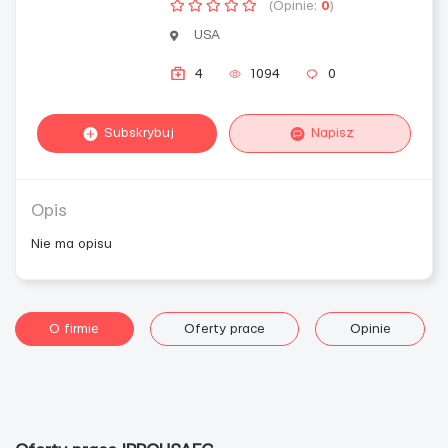
(Opinie:
0
)
USA
4
1094
0
Subskrybuj
Napisz
Opis
Nie ma opisu
O firmie
Oferty prace
Opinie