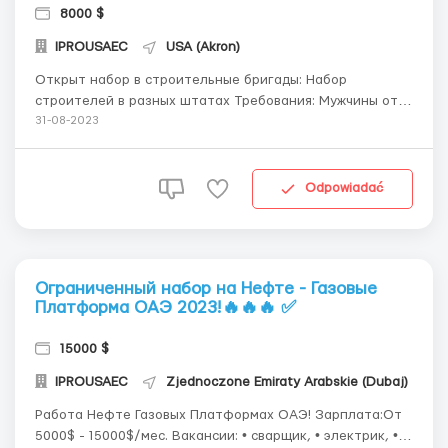
8000 $
IPROUSAEC
USA (Akron)
Открыт набор в строительные бригады: Набор
строителей в разных штатах Требования: Мужчины от
20 до 55 лет Умение работать в команде
31-08-2023
Ответственность Вакансии: -Внутренние работы.
-Монолитные работы, арматурщики. -Сборка и
установка солнечных панелей. -Укладка, изоляция и
Odpowiadać
прокладка...
Ограниченный набор на Нефте - Газовые
Платформа ОАЭ 2023!🔥🔥🔥 ✅
15000 $
IPROUSAEC
Zjednoczone Emiraty Arabskie (Dubaj)
Работа Нефте Газовых Платформах ОАЭ! Зарплата:От
5000$ - 15000$/мес. Вакансии: • сварщик, • электрик, •