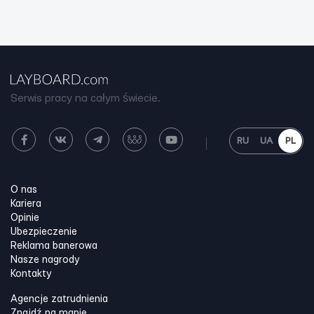
Serwis pracy na całym świecie.
RU
UA
PL
O nas
Kariera
Opinie
Ubezpieczenie
Reklama banerowa
Nasze nagrody
Kontakty
Agencje zatrudnienia
Znajdź na mapie