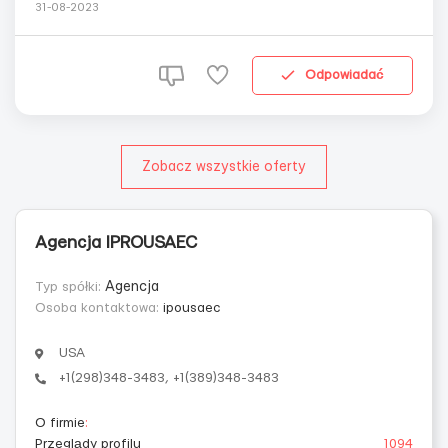
оператор по добыче нефти или газа, • геолог, •
31-08-2023
бурильщик, • механик, • моторист, • слесарь, • техник по
обслуживанию, ...
Odpowiadać
Zobacz wszystkie oferty
Agencja IPROUSAEC
Typ spółki:
Agencja
Osoba kontaktowa:
ipousaec
USA
+1(298)348-3483, +1(389)348-3483
O firmie
:
Przeglądy profilu
1094