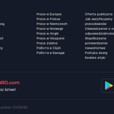
Praca w Europie
Oferta publiczna
Praca w Polsce
Jak weryfikujemy
icą
Praca w Niemczech
pracodawców
Praca w Norwegii
Oświadczenie o 
Praca w Anglii
odpowiedzialnośc
eń
Praca w Hiszpanii
Współczesne
Praca zdalna
potwierdzenie
cy
Работа в США
niewolnictwa
Работа в Канадe
Polityka skarg
Kodeks etyki
RD.com
az łatwe!
umber 5143690