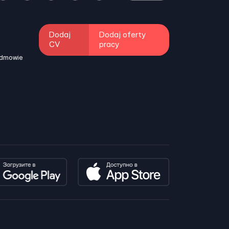
Dodaj
Dodaj oferty
CV
pracy
odmowie
i