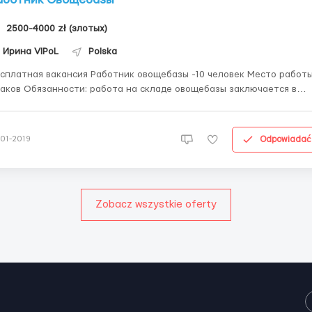
2500-4000 zł (злотых)
Ирина VIPoL
Polska
ная вакансия Работник овощебазы -10 человек Место работы:
 работа на складе овощебазы заключается в
е, упаковке, сортировке овощей. Зарплата – постоянная 11 зл/
то, переработка свыше 180 часов 12 зл/нетто. Рабочий график 10-14
совой, с понедел...
Odpowiadać
-01-2019
Zobacz wszystkie oferty