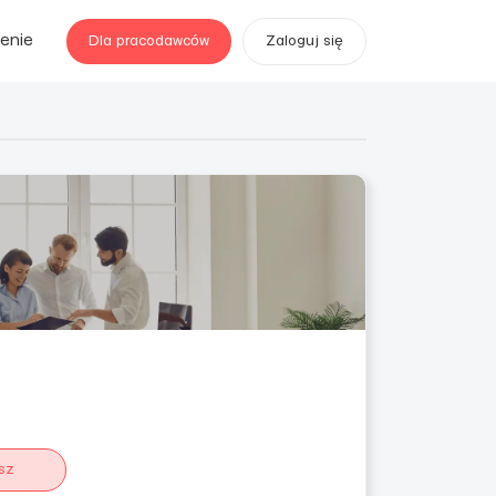
enie
Dla pracodawców
Zaloguj się
sz