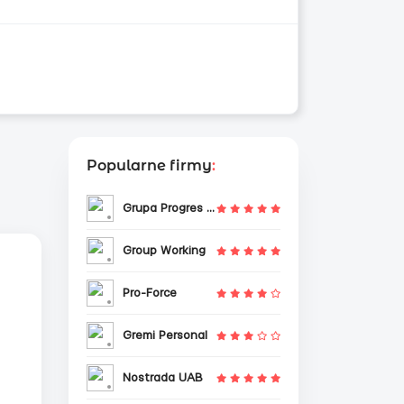
Popularne firmy
:
Grupa Progres Sp. z o.o.
Group Working
Pro-Force
Gremi Personal
Nostrada UAB
л/