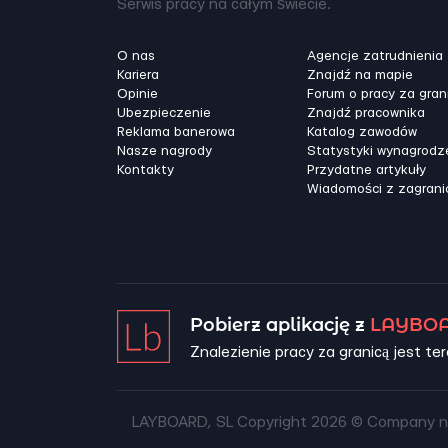
Serwis pracy na całym świecie.
O nas
Agencje zatrudnienia
Kariera
Znajdź na mapie
Opinie
Forum o pracy za gran
Ubezpieczenie
Znajdź pracownika
Reklama banerowa
Katalog zawodów
Nasze nagrody
Statystyki wynagrodz
Kontakty
Przydatne artykuły
Wiadomości z zagrani
Pobierz aplikację z
LAYBOA
Znalezienie pracy za granicą jest ter
LAYBOARD, SL Copyright 2026 ©
Company n