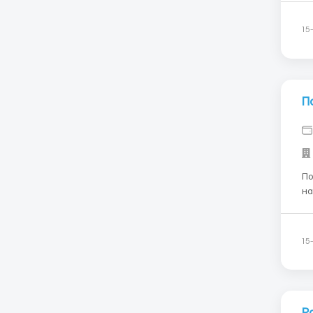
час на руки. 
пр
15
П
Повар – 
на
по
испыт
15
Р