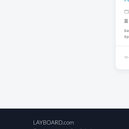
Бесплат
Краков Обязанности:
мойк
нет
ча
15