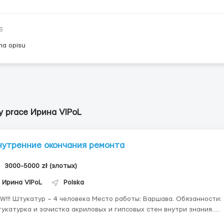
s
ma opisu
y prace Ирина VIPoL
нутренние окончания ремонта
3000-5000 zł (злотых)
Ирина VIPoL
Polska
века Место работы: Варшава. Обязанности:
укатурка и зачистка акриловых и гипсовых стен внутри знания.
лата : 14 зл/час на руки. Первый месяц испытательного срока 12 з