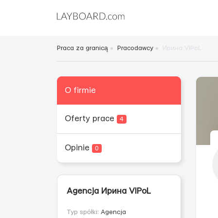
Praca za granicą
Pracodawcy
Ирина VIPoL
O firmie
Oferty prace
4
Opinie
0
Agencja Ирина VIPoL
Typ spółki:
Agencja