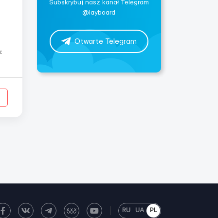
Subskrybuj nasz kanał Telegram
@layboard
Otwarte Telegram
RU
UA
PL