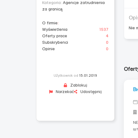
Kategoria:
Agencje zatrudnienia
za granicą
Opi
O firmie
:
Nie 
Wyświetlenia
1537
Oferty prace
4
Subskrybenci
0
Opinie
0
Ofert
Użytkownik od
15.01.2019
Zablokuj
В
Narzekać
Udostępnij
NEW!!! Штукатур – 4 чело
шт
Оп