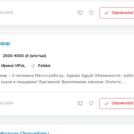
Рабочий график: 10-12 часов смена. С пн по сб/вс. Жилье
едост...
Odpowiadać
-01-2019
овар
2500-4000 zł (злотых)
Ирина VIPoL
Polska
3 человека Место работы : Кудова Здруй Обязанности : работа
 кухне в пиццерии/ бургерной. Выполнение заказов. Оплата:
стоянная 13 зл/час переработка 14 зл/час. Первый месяц
ательного срока 11 зл/час. Рабочий день : 10-12 часов смена. (250-
300 час/мес) Рабоча...
Odpowiadać
-01-2019
аботник Овощебазы