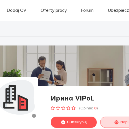
Dodaj CV
Oferty pracy
Forum
Ubezpiecz
Ирина VIPoL
(Opinie:
0
)
Subskrybuj
Napi