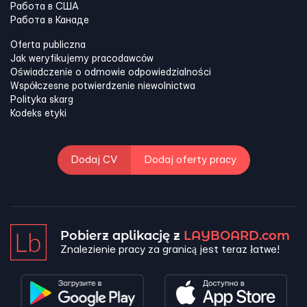
Работа в США
Работа в Канадe
Oferta publiczna
Jak weryfikujemy pracodawców
Oświadczenie o odmowie odpowiedzialności
Współczesne potwierdzenie niewolnictwa
Polityka skarg
Kodeks etyki
Dodaj CV
Dodaj oferty pracy
Pobierz aplikację z
LAYBOARD.com
Znalezienie pracy za granicą jest teraz łatwe!