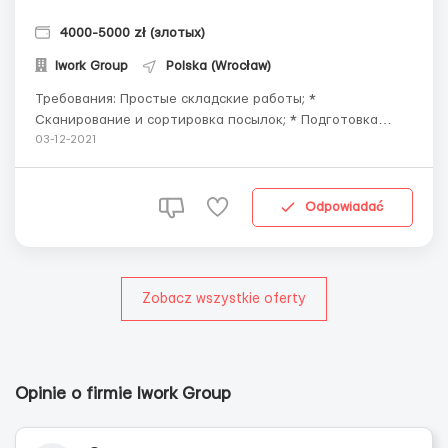
4000-5000 zł (злотых)
Iwork Group
Polska (Wrocław)
Требования: Простые складские работы; *
Сканирование и сортировка посылок; * Подготовка
посылок к погрузке на автомобиль; БЕЗ ОПЫТА РАБОТЫ
03-12-2021
И ПОЛЬСКОГО ЯЗЫКА. С предоставлением обеда Где
работать? Вроцлав Условия работы: РАФИК РАБОТЫ:
15:00-21: 00 СТАВКА: 17 PLN...
Odpowiadać
Zobacz wszystkie oferty
Opinie o firmie Iwork Group