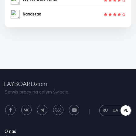
Randstad
Serwis pracy na całym świecie.
RU
UA
PL
O nas