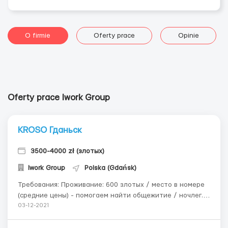
O firmie
Oferty prace
Opinie
Oferty prace Iwork Group
KROSO Гданьск
3500-4000 zł (злотых)
Iwork Group
Polska (Gdańsk)
Требования: Проживание: 600 злотых / место в номере
(средние цены) - помогаем найти общежитие / ночлег.
Работа в прачечной - сортировка белья, бросание в
03-12-2021
стиральные машины, вынимание, складывание,
бросание вещей в каталку. Для студентов младше 26