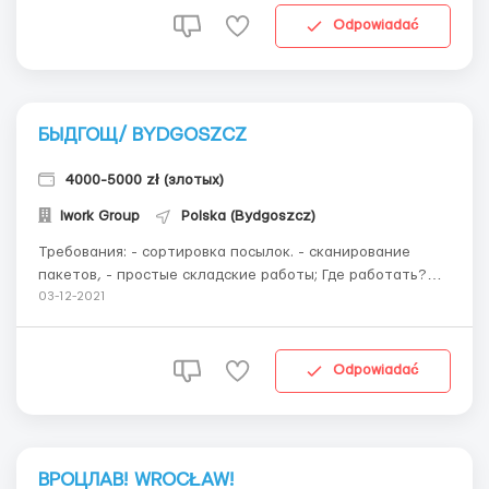
лет ставка 15 злотых нетто / 19 злотых нетт...
Odpowiadać
БЫДГОЩ/ BYDGOSZCZ
4000-5000 zł (злотых)
Iwork Group
Polska (Bydgoszcz)
Требования: - сортировка посылок. - сканирование
пакетов, - простые складские работы; Где работать?
(UL. DACHTERY) !!! РАБОТА В СОРТИРОВОЧНОЙ !!!
03-12-2021
Условия работы: рафик: ПН-ПТ 03:00-7:00, 15:00-
19:00(возможность увеличения рабочих часов по
согласованию с кировником) ...
Odpowiadać
ВРОЦЛАВ! WROCŁAW!