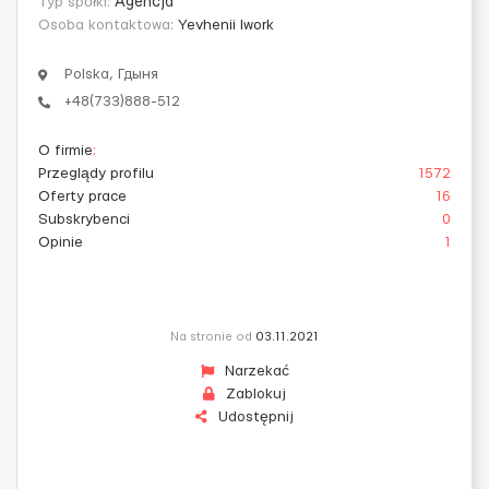
Typ spółki:
Agencja
Osoba kontaktowa:
Yevhenii Iwork
Polska, Гдыня
+48(733)888-512
O firmie
:
Przeglądy profilu
1572
Oferty prace
16
Subskrybenci
0
Opinie
1
Na stronie od
03.11.2021
Narzekać
Zablokuj
Udostępnij